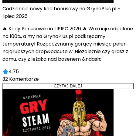
Codziennie nowy kod bonusowy na GrynaPlus.pl -
lipiec 2026
🔥 Kody Bonusowe na LIPIEC 2026 🔥 Wakacje odpalone
na 100%, a my na GrynaPlus.pl podkręcamy
temperaturę! Rozpoczynamy gorący miesiąc pełen
najgrubszych drop&oacute;w. Niezależnie czy grasz z
domu, czy z leżaka nad basenem &ndash;
4.75
32
Komentarze
CZYTAJ DALEJ