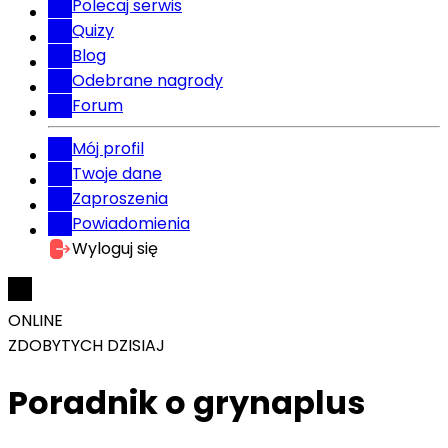
Polecaj serwis
Quizy
Blog
Odebrane nagrody
Forum
Mój profil
Twoje dane
Zaproszenia
Powiadomienia
Wyloguj się
ONLINE
ZDOBYTYCH DZISIAJ
Poradnik o grynaplus