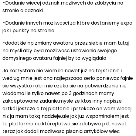
-Dodanie wiecej odznak mozliwych do zdobycia na
stronie a odznaki
-Dodanie innych mozliwosci za które dostaniemy expa
jak i punkty na stronie
-dodatkie np zmiany awataru przez siebie mam tutaj
na mysli aby była mozliwosc ustawienia swojego
domyslnego avataru fajniej by to wyglądało
Ja korzystam nie wiem ile nawet juz na tej stronie i
według mnie jest ona najlepszaaa serio poniewaz fajnie
sie wszystko robi i nie czeka sie na potwierdzenie nie
wiadomo ile tylko nawet po 3 godzinach mamy
zakceptowane zadanie,mysle ze ktos inny napisze
artkól jeszcze o tej platfonie i przekaze on wam wiecej
niz ja mam taką nadzieje,ale jak juz wspominałem jest
to platforma na której łatwo sie zdobywa pkt nawet
teraz jak dodali mozliwosc pisania artykółow wiec