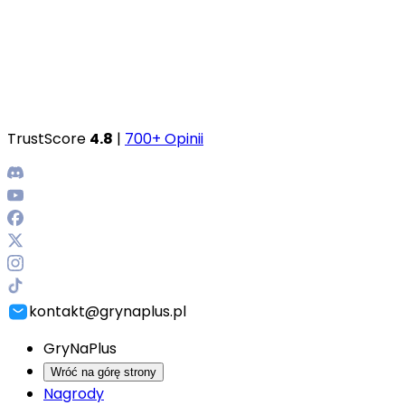
TrustScore
4.8
|
700+ Opinii
kontakt@grynaplus.pl
GryNaPlus
Wróć na górę strony
Nagrody