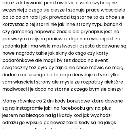
teraz zdobywanie punktów idzie o wiele szybciej niz
wczesniej z czego sie ciesze i szanuje prace własciciela
bo to co on robi i jak prowadzi tą storne to az chce sie
korzystac z tej storni nie jak inne strony typu bananki
czy gamehag napewno znacie ale grynaplus jest na
pierwszym miejscu poniewaz daje nam wiecej pkt za
zadania jak i ma wiele mozliwosci i czesto dodawane są
nowe nagrody takie jak skiny do csgo czy karty
podarónkowe ale mogli by tez dodac np event
swiąteczny tez było by fajnie nie chce mówic co mają
dodac a co usunąc bo to nie ja decyduje o tym tylko
sam własciciel strony ale mysle ze rozpatrzy niektóre
mozliwosci i je doda na storne z czego bym sie cieszył:
Mamy równiez co 2 dni kody bonusowe które dawane
są na instagramie jak i na facebooku gry na plus
jestem na bieząco na ig i kazdy kod jak wychodzi
odrazu go wpisuje poniewaz takie kody są na jakąs