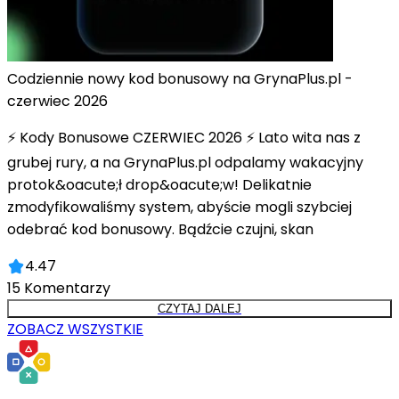
Codziennie nowy kod bonusowy na GrynaPlus.pl -
czerwiec 2026
⚡ Kody Bonusowe CZERWIEC 2026 ⚡ Lato wita nas z
grubej rury, a na GrynaPlus.pl odpalamy wakacyjny
protok&oacute;ł drop&oacute;w! Delikatnie
zmodyfikowaliśmy system, abyście mogli szybciej
odebrać kod bonusowy. Bądźcie czujni, skan
4.47
15
Komentarzy
CZYTAJ DALEJ
ZOBACZ WSZYSTKIE