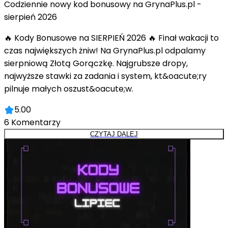
Codziennie nowy kod bonusowy na GrynaPlus.pl -
sierpień 2026
🔥 Kody Bonusowe na SIERPIEŃ 2026 🔥 Finał wakacji to
czas największych żniw! Na GrynaPlus.pl odpalamy
sierpniową Złotą Gorączkę. Najgrubsze dropy,
najwyższe stawki za zadania i system, kt&oacute;ry
pilnuje małych oszust&oacute;w.
5.00
6
Komentarzy
CZYTAJ DALEJ