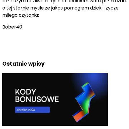
licze uzyc mozliwe to tyle co chciałem wam przekazac
o tej stornie mysle ze jakos pomogłem dzieki i zycze
miłego czytania:
Bober40
Ostatnie wpisy