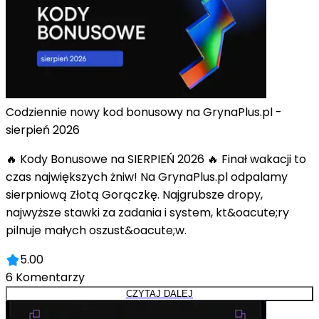
Codziennie nowy kod bonusowy na GrynaPlus.pl -
sierpień 2026
🔥 Kody Bonusowe na SIERPIEŃ 2026 🔥 Finał wakacji to
czas największych żniw! Na GrynaPlus.pl odpalamy
sierpniową Złotą Gorączkę. Najgrubsze dropy,
najwyższe stawki za zadania i system, kt&oacute;ry
pilnuje małych oszust&oacute;w.
5.00
6
Komentarzy
CZYTAJ DALEJ