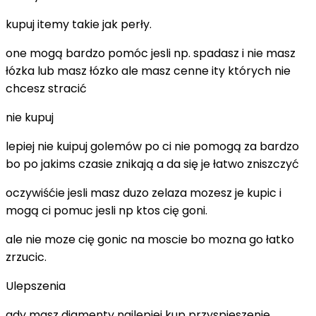
kupuj itemy takie jak perły.
one mogą bardzo pomóc jesli np. spadasz i nie masz
łózka lub masz łózko ale masz cenne ity których nie
chcesz stracić
nie kupuj
lepiej nie kuipuj golemów po ci nie pomogą za bardzo
bo po jakims czasie znikają a da się je łatwo zniszczyć
oczywiśćie jesli masz duzo zelaza mozesz je kupic i
mogą ci pomuc jesli np ktos cię goni.
ale nie moze cię gonic na moscie bo mozna go łatko
zrzucic.
Ulepszenia
gdy masz diamenty najlepiej kup przyspieszenie