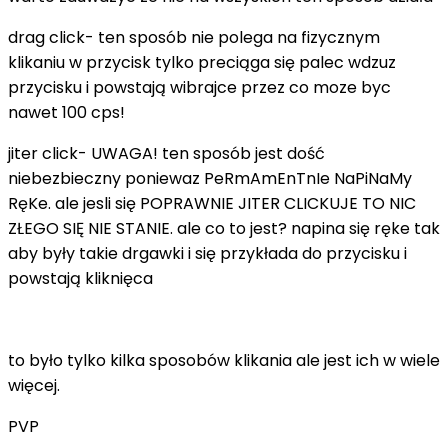
drag click- ten sposób nie polega na fizycznym
klikaniu w przycisk tylko preciąga się palec wdzuz
przycisku i powstają wibrajce przez co moze byc
nawet 100 cps!
jiter click- UWAGA! ten sposób jest dość
niebezbieczny poniewaz PeRmAmEnTnIe NaPiNaMy
RęKe. ale jesli się POPRAWNIE JITER CLICKUJE TO NIC
ZŁEGO SIĘ NIE STANIE. ale co to jest? napina się ręke tak
aby były takie drgawki i się przykłada do przycisku i
powstają kliknięca
to było tylko kilka sposobów klikania ale jest ich w wiele
więcej.
PVP