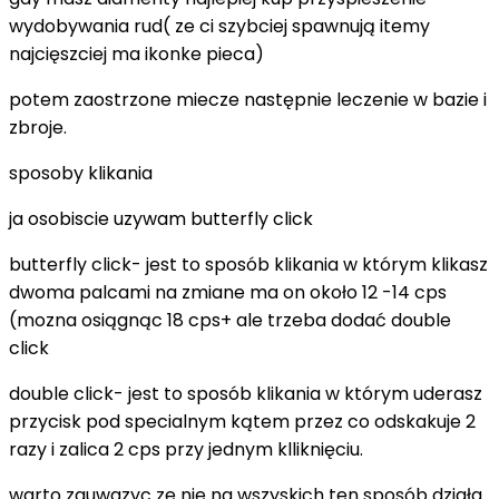
wydobywania rud( ze ci szybciej spawnują itemy
najcięszciej ma ikonke pieca)
potem zaostrzone miecze następnie leczenie w bazie i
zbroje.
sposoby klikania
ja osobiscie uzywam butterfly click
butterfly click- jest to sposób klikania w którym klikasz
dwoma palcami na zmiane ma on około 12 -14 cps
(mozna osiągnąc 18 cps+ ale trzeba dodać double
click
double click- jest to sposób klikania w którym uderasz
przycisk pod specialnym kątem przez co odskakuje 2
razy i zalica 2 cps przy jednym klliknięciu.
warto zauwazyc ze nie na wszyskich ten sposób działa