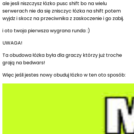
ale jesli niszczysz łózko pusc shift bo na wielu
serwerach nie da się znisczyc łózka na shift potem
wyjdz i skocz na przeciwnika z zaskoczenie i go zabij.
i oto twoja pierwsza wygrana runda :)
UWAGA!
Ta obudowa łóżka była dla graczy którzy już troche
grają na bedwars!
Więc jeśli jestes nowy obuduj łózko w ten oto sposób: