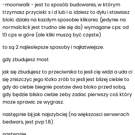
-moonwalk - jest to sposób budowania, w którym
trzymasz przyciski: s i d lub i a. idziesz to dyłu i stawiasz
bloki. działa na kazdym sposobie klikania. (jedynie na
normalclick jest trudno ale się da) wymagane cps: od
10 cps w góre (ale kliki muszą być częste)
to są 2 najleslepsze sposoby i najłatwiejsze.
gdy zbudujesz most
jak się zbudujesz to przeciwnika to jesli cię widzi a uda ci
się zniszczyc jego łózko zrób to jesli jest blizej ciebie to
gdy do ciebie biegnie postaw dwa bloko przed sobą,
gdy będzie blisko ciebie zeby zadac pierwszy coś który
moze sprawic ze wygrasz.
następnie bij jak najszybciej (na większosci serwerach
bedwars, jest pvp 1.8)
następnie