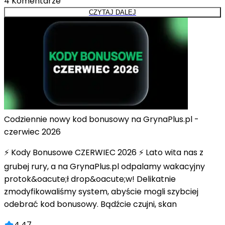
4
Komentarze
CZYTAJ DALEJ
Codziennie nowy kod bonusowy na GrynaPlus.pl -
czerwiec 2026
⚡ Kody Bonusowe CZERWIEC 2026 ⚡ Lato wita nas z
grubej rury, a na GrynaPlus.pl odpalamy wakacyjny
protok&oacute;ł drop&oacute;w! Delikatnie
zmodyfikowaliśmy system, abyście mogli szybciej
odebrać kod bonusowy. Bądźcie czujni, skan
4.47