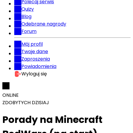
Polecaj serwis
Quizy
Blog
Odebrane nagrody
Forum
Mój profil
Twoje dane
Zaproszenia
Powiadomienia
Wyloguj się
ONLINE
ZDOBYTYCH DZISIAJ
Porady na Minecraft