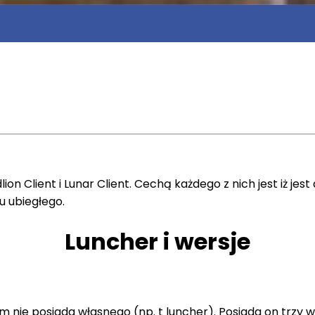
on Client i Lunar Client. Cechą każdego z nich jest iż j
u ubiegłego.
Luncher i wersje
e posiada własnego (np. t luncher). Posiada on trzy wersje g