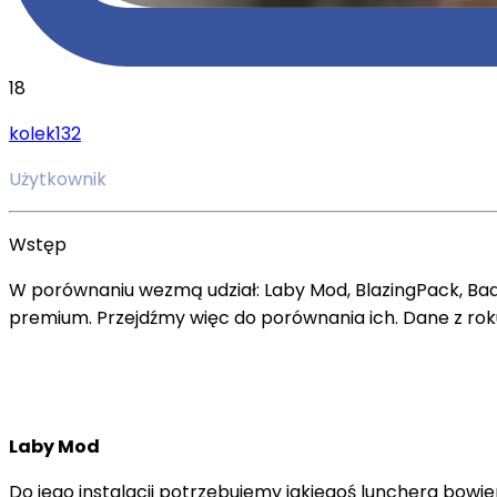
18
kolek132
Użytkownik
Wstęp
W porównaniu wezmą udział: Laby Mod, BlazingPack, Badli
premium. Przejdźmy więc do porównania ich. Dane z rok
Laby Mod
Do jego instalacji potrzebujemy jakiegoś lunchera bowiem ni