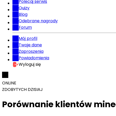
Polecaj serwis
Quizy
Blog
Odebrane nagrody
Forum
Mój profil
Twoje dane
Zaproszenia
Powiadomienia
Wyloguj się
ONLINE
ZDOBYTYCH DZISIAJ
Porównanie klientów minec