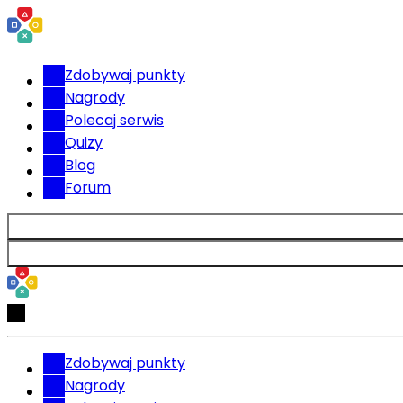
Zdobywaj punkty
Nagrody
Polecaj serwis
Quizy
Blog
Forum
Zdobywaj punkty
Nagrody