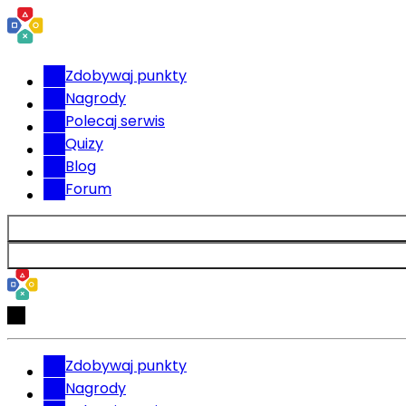
Zdobywaj punkty
Nagrody
Polecaj serwis
Quizy
Blog
Forum
Zdobywaj punkty
Nagrody