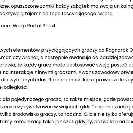
ne, opuszczone zamki, każdy zakątek ma swoją unikalną h
 odkrywają tajemnice tego fascynującego świata.
ych elementów przyciągających graczy do Ragnarok Onli
sman czy Archer, a następnie awansują do bardziej zaaw
sprawia, że każdy gracz może dostosować swoją postać do 
że na interakcje z innymi graczami. Awans zawodowy otwie
la wybranych klas. Różnorodność klas sprawia, że każdy 
 odległości.
a dla pojedynczego gracza, to także miejsce, gdzie powsta
ia czy rywalizować w wojnach gildii. Ta społeczność jest
ko środowisko graczy, to rodzina. Gildie nie tylko oferują
temy komunikacji, takie jak czat gildyjny, pozwalają na 