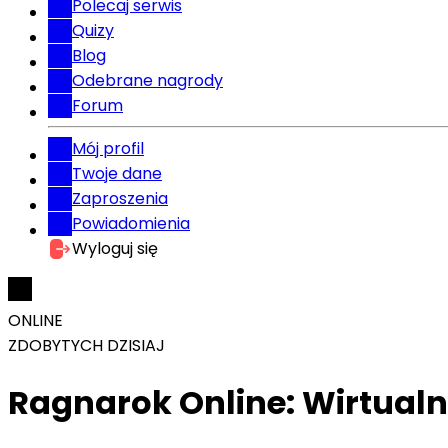
Polecaj serwis
Quizy
Blog
Odebrane nagrody
Forum
Mój profil
Twoje dane
Zaproszenia
Powiadomienia
Wyloguj się
ONLINE
ZDOBYTYCH DZISIAJ
Ragnarok Online: Wirtual