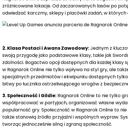
zróżnicowane lokacje. Od zaczarowanych lasów po potęż
odwiedzać karczmy, sklepy i placówki zadań, w których
2. Klasa Postaci i Awans Zawodowy:
Jednym z kluczow
swoją przygodę jako podstawowe klasy, takie jak Sword
zdolności. Bogactwo opcji dostępnych dla każdej klasy 
w Ragnarok Online nie tylko wpływa na styl gry, ale tak
specjalnych przedmiotów i ekwipunku dostępnych tylko d
bitwy po łucznika ostrzeliwującego wrogów z bezpiecznej
3. Społeczność i Gildie:
Ragnarok Online to nie tylko gr
współpracować w partyjach, organizować własne wydarzen
popularność gry. Społeczność w Ragnarok Online to nie tyl
także stanowią źródło przyjaźni i wspólnych wypraw. Sys
tworząc jednocześnie silną i zgraną społeczność.