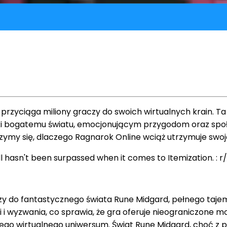
lat przyciąga miliony graczy do swoich wirtualnych krain.
ki bogatemu światu, emocjonującym przygodom oraz społec
rzymy się, dlaczego Ragnarok Online wciąż utrzymuje swo
y do fantastycznego świata Rune Midgard, pełnego tajem
 wyzwania, co sprawia, że gra oferuje nieograniczone moż
o wirtualnego uniwersum. Świat Rune Midgard, choć z poz