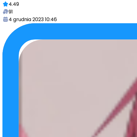
4.49
91
4 grudnia 2023 10:46