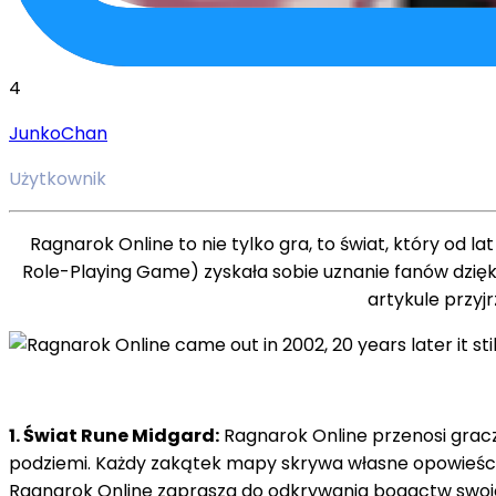
4
JunkoChan
Użytkownik
Ragnarok Online to nie tylko gra, to świat, który od 
Role-Playing Game) zyskała sobie uznanie fanów dzię
artykule przyj
1. Świat Rune Midgard:
Ragnarok Online przenosi gracz
podziemi. Każdy zakątek mapy skrywa własne opowieści i
Ragnarok Online zaprasza do odkrywania bogactw swojeg