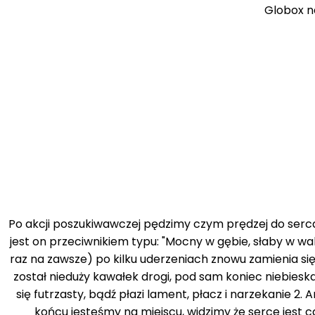
Globox n
Po akcji poszukiwawczej pędzimy czym prędzej do ser
jest on przeciwnikiem typu: "Mocny w gębie, słaby w wal
raz na zawsze) po kilku uderzeniach znowu zamienia si
został nieduży kawałek drogi, pod sam koniec niebiesk
się futrzasty, bądź płazi lament, płacz i narzekanie 2.
końcu jesteśmy na miejscu, widzimy że serce jest c