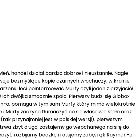
ń, handel działał bardzo dobrze i nieustannie. Nagle
 swoje bezmyślące kopie czarnych włochaczy. w krainie
arzeniu leci poinformować Murfy czyli jeden z przyjaciół
ch dwójka smacznie spała. Pierwszy budzi się Globox
an-a, pomaga w tym sam Murfy który mimo wielokrotnie
 i Murfy zaczyna tłumaczyć co się właściwie stało oraz
tak przynajmniej jest w polskiej wersji). pierwszym
e trwa zbyt długo, zastajemy go wepchanego na siłę do
męczyć rozbijamy beczkę i ratujemy żabę, rąk Rayman-a