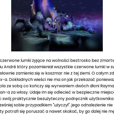
czerwone lumki żyjące na wolności beztrosko bez zmartwie
eniu André który pozamieniał wszystkie czerwone lumki w
słownie zamienia się w koszmar nie z tej ziemi. O całym zd
a. Dokładnych wieści nie ma on jak przekazać ponieważ i
umpla ze sobą co kończy się wyrwaniem dwóch dłoni Raym
an-a za włosy. Udaje im się odlecieć w bezpieczne miejsce
c swój praktycznie bezużyteczny podręcznik użytkownika (
śniej sobie przypadkiem "użyczył". jego odnalezienie ni
ty potrafi się poruszać a nawet skakać, by go dalej nie 