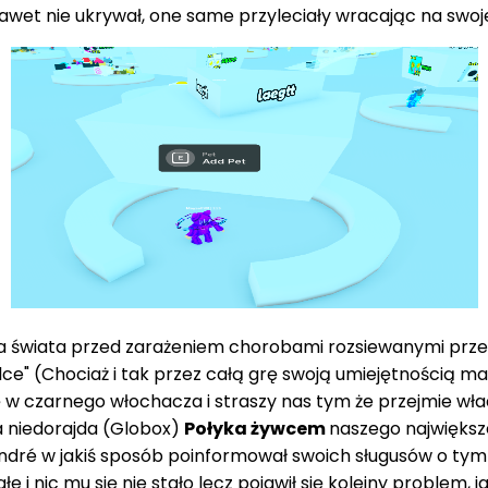
awet nie ukrywał, one same przyleciały wracając na swoje
ca świata przed zarażeniem chorobami rozsiewanymi pr
ce" (Chociaż i tak przez całą grę swoją umiejętnością man
ę w czarnego włochacza i straszy nas tym że przejmie wł
a niedorajda (Globox)
Połyka żywcem
naszego największe
 André w jakiś sposób poinformował swoich sługusów o tym 
ałe i nic mu się nie stało lecz pojawił się kolejny probl