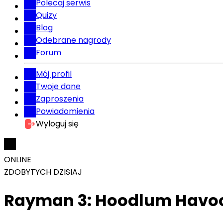
Polecaj serwis
Quizy
Blog
Odebrane nagrody
Forum
Mój profil
Twoje dane
Zaproszenia
Powiadomienia
Wyloguj się
ONLINE
ZDOBYTYCH DZISIAJ
Rayman 3: Hoodlum Havoc 