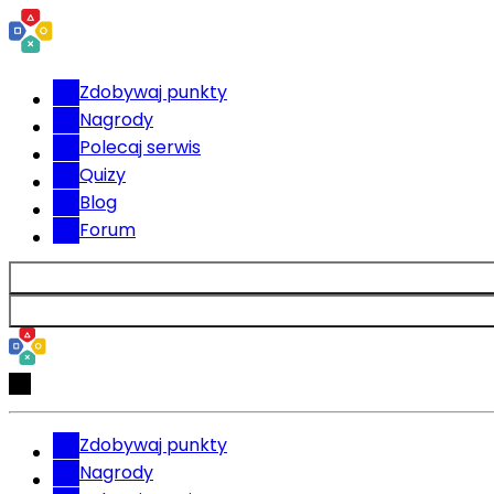
Zdobywaj punkty
Nagrody
Polecaj serwis
Quizy
Blog
Forum
Zdobywaj punkty
Nagrody