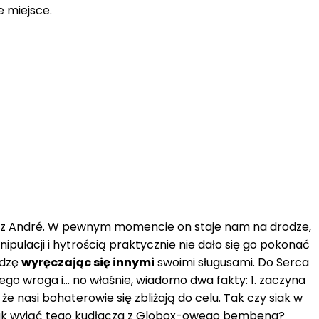
 miejsce.
zez André. W pewnym momencie on staje nam na drodze,
ipulacji i hytrością praktycznie nie dało się go pokonać
adzę
wyręczając się innymi
swoimi sługusami. Do Serca
go wroga i... no właśnie, wiadomo dwa fakty: 1. zaczyna
że nasi bohaterowie się zbliżają do celu. Tak czy siak w
em, jak wyjąć tego kudłacza z Globox-owego bembena?