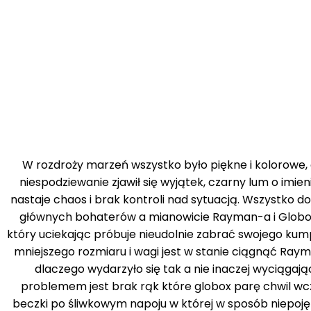
W rozdroży marzeń wszystko było piękne i kolorowe, 
niespodziewanie zjawił się wyjątek, czarny lum o imi
nastaje chaos i brak kontroli nad sytuacją. Wszystko do
głównych bohaterów a mianowicie Rayman-a i Globox-
który uciekając próbuje nieudolnie zabrać swojego k
mniejszego rozmiaru i wagi jest w stanie ciągnąć Raym
dlaczego wydarzyło się tak a nie inaczej wyciągają
problemem jest brak rąk które globox parę chwil wcze
beczki po śliwkowym napoju w której w sposób niepoję