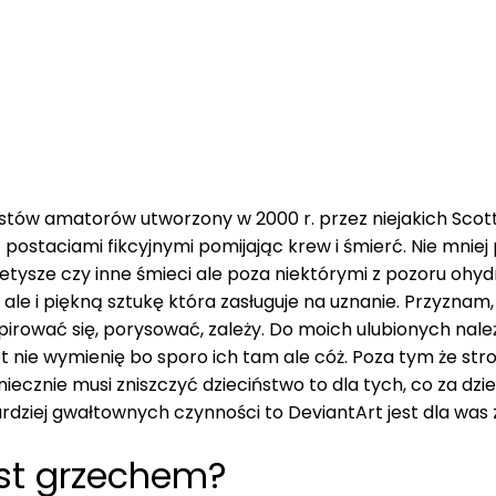
ystów amatorów utworzony w 2000 r. przez niejakich
Scot
postaciami fikcyjnymi pomijając krew i śmierć. Nie mniej p
 fetysze czy inne śmieci ale poza niektórymi z pozoru ohy
k ale i piękną sztukę która zasługuje na uznanie. Przyzna
inspirować się, porysować, zależy. Do moich ulubionych n
et nie wymienię bo sporo ich tam ale cóż. Poza tym że stro
iecznie musi zniszczyć dzieciństwo to dla tych, co za dzie
bardziej gwałtownych czynności to DeviantArt jest dla was
est grzechem?