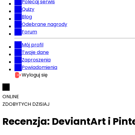
Polecaj serwis
Quizy
Blog
Odebrane nagrody
Forum
Mój profil
Twoje dane
Zaproszenia
Powiadomienia
Wyloguj się
ONLINE
ZDOBYTYCH DZISIAJ
Recenzja: DeviantArt i Pint