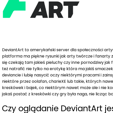
DeviantArt to amerykański server dla społeczności art
platforma ma piękne rysunki jak arty twórcze i fanarty z 
się czekają tam jakieś pieluchy czy inne pornodziwy jak
też natrafić nie tylko na erotykę która ma jakiś smacze
deviancie i lubię nasycić oczy niektórymi pracami i za
niektóre przez oolafan, charieXE lub takie, których naw
kreskówek i bajek, co niektórym nawet może ale i nie kon
jakaś postać z kreskówki czy gry była naga, nie licząc 
Czy oglądanie DeviantArt j