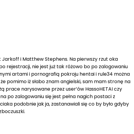
t Jarkoff i Matthew Stephens. Na pierwszy rzut oka
o rejestracji, nie jest już tak różowo bo po zalogowaniu
dnymi artami i pornografią pokroju hentai i rule34 można
m, że pomimo iż słabo znam angielski, sam mam stronę na
ależą prace narysowane przez user’ów HassoHETAI czy
na po zalogowaniu się jest pełna nagich postaci z
ciaka podobnie jak ja, zastanawiali się co by było gdyby
 zboczuszki.