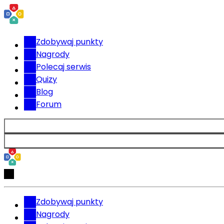
Zdobywaj punkty
Nagrody
Polecaj serwis
Quizy
Blog
Forum
Zdobywaj punkty
Nagrody