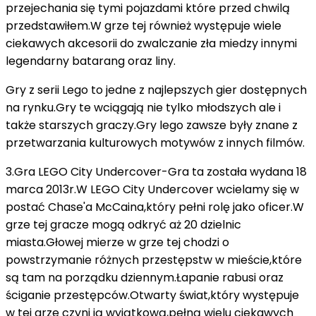
przejechania się tymi pojazdami które przed chwilą
przedstawiłem.W grze tej również występuje wiele
ciekawych akcesorii do zwalczanie zła miedzy innymi
legendarny batarang oraz liny.
Gry z serii Lego to jedne z najlepszych gier dostępnych
na rynku.Gry te wciągają nie tylko młodszych ale i
także starszych graczy.Gry lego zawsze były znane z
przetwarzania kulturowych motywów z innych filmów.
3.Gra LEGO City Undercover-Gra ta została wydana 18
marca 2013r.W LEGO City Undercover wcielamy się w
postać Chase'a McCaina,który pełni rolę jako oficer.W
grze tej gracze mogą odkryć aż 20 dzielnic
miasta.Głowej mierze w grze tej chodzi o
powstrzymanie różnych przestępstw w mieście,które
są tam na porządku dziennym.Łapanie rabusi oraz
ściganie przestępców.Otwarty świat,który występuje
w tej grze czyni ją wyjątkową,pełną wielu ciekawych