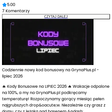
5.00
7
Komentarzy
CZYTAJ DALEJ
Codziennie nowy kod bonusowy na GrynaPlus.pl -
lipiec 2026
🔥 Kody Bonusowe na LIPIEC 2026 🔥 Wakacje odpalone
na 100%, a my na GrynaPlus.pl podkręcamy
temperaturę! Rozpoczynamy gorący miesiąc pełen
najgrubszych drop&oacute;w. Niezależnie czy grasz z
domu, czy z leżaka nad basenem &ndash;