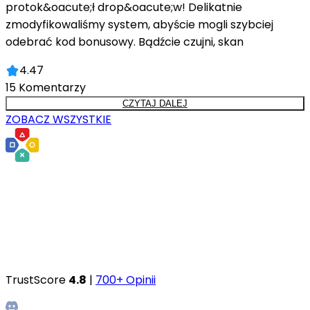
protok&oacute;ł drop&oacute;w! Delikatnie
zmodyfikowaliśmy system, abyście mogli szybciej
odebrać kod bonusowy. Bądźcie czujni, skan
4.47
15
Komentarzy
CZYTAJ DALEJ
ZOBACZ WSZYSTKIE
TrustScore
4.8
|
700+ Opinii