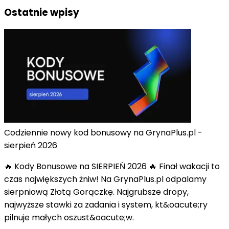
Ostatnie wpisy
Codziennie nowy kod bonusowy na GrynaPlus.pl -
sierpień 2026
🔥 Kody Bonusowe na SIERPIEŃ 2026 🔥 Finał wakacji to
czas największych żniw! Na GrynaPlus.pl odpalamy
sierpniową Złotą Gorączkę. Najgrubsze dropy,
najwyższe stawki za zadania i system, kt&oacute;ry
pilnuje małych oszust&oacute;w.