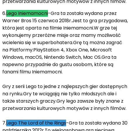
przetwarzania kulturowych motywów z innych filmów.
6.
Lego Iniemamocni
-Gra ta została wydana przez
Warner Bros 15 czerwca 2018r.Jest to gra przygodowa,
która jest oparta na filmie Iniemamocni.W grze tej
wykonujemy przeróżne misje oraz mamy możliwość
wcielenia się w superbohatera.Grę tą można zagrać
na Platformy:PlayStation 4, Xbox One, Microsoft
Windows, macOS, Nintendo Switch, Mac OS.Gra ta
napewno przypadnie do gustu osobom, które są
fanami filmu Iniemamocni.
Gry z serii Lego to jedne z najlepszych gier dostępnych
na rynku.Gry te wciągają nie tylko młodszych ale i
także starszych graczy.Gry lego zawsze były znane z
przetwarzania kulturowych motywów z innych filmów.
7.
Lego The Lord of the Rings
-Gra ta została wydana 30
października 2012r.To wieloosobowa gra sieciowa,