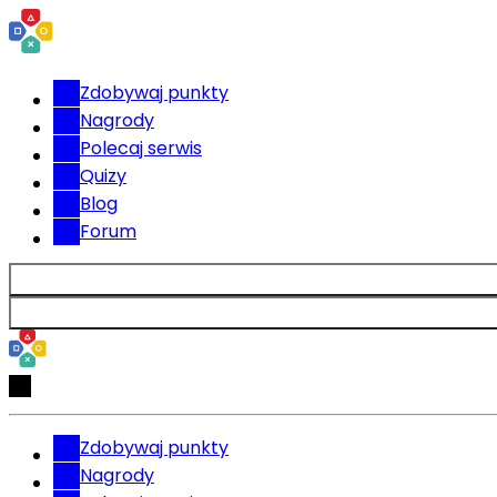
Zdobywaj punkty
Nagrody
Polecaj serwis
Quizy
Blog
Forum
Zdobywaj punkty
Nagrody