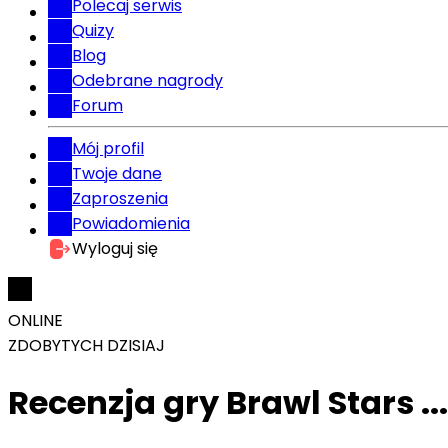
Polecaj serwis
Quizy
Blog
Odebrane nagrody
Forum
Mój profil
Twoje dane
Zaproszenia
Powiadomienia
Wyloguj się
ONLINE
ZDOBYTYCH DZISIAJ
Recenzja gry Brawl Stars ...