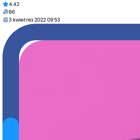
4.42
86
3 kwietnia 2022 09:53