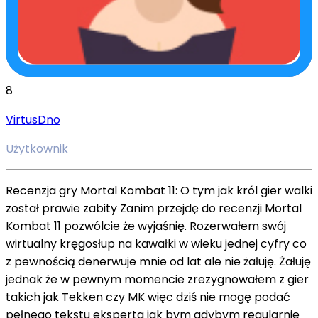
8
VirtusDno
Użytkownik
Recenzja gry Mortal Kombat 11: O tym jak król gier walki
został prawie zabity Zanim przejdę do recenzji Mortal
Kombat 11 pozwólcie że wyjaśnię. Rozerwałem swój
wirtualny kręgosłup na kawałki w wieku jednej cyfry co
z pewnością denerwuje mnie od lat ale nie żałuję. Żałuję
jednak że w pewnym momencie zrezygnowałem z gier
takich jak Tekken czy MK więc dziś nie mogę podać
pełnego tekstu eksperta jak bym gdybym regularnie