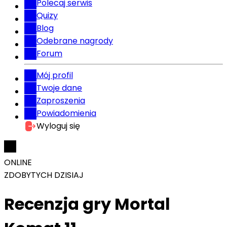
Polecaj serwis
Quizy
Blog
Odebrane nagrody
Forum
Mój profil
Twoje dane
Zaproszenia
Powiadomienia
Wyloguj się
ONLINE
ZDOBYTYCH DZISIAJ
Recenzja gry Mortal