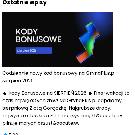
Ostatnie wpisy
Codziennie nowy kod bonusowy na GrynaPlus.pl -
sierpień 2026
🔥 Kody Bonusowe na SIERPIEŃ 2026 🔥 Finał wakacji to
czas największych żniw! Na GrynaPlus.pl odpalamy
sierpniową Złotą Gorączkę. Najgrubsze dropy,
najwyższe stawki za zadania i system, kt&oacute;ry
pilnuje małych oszust&oacute;w.