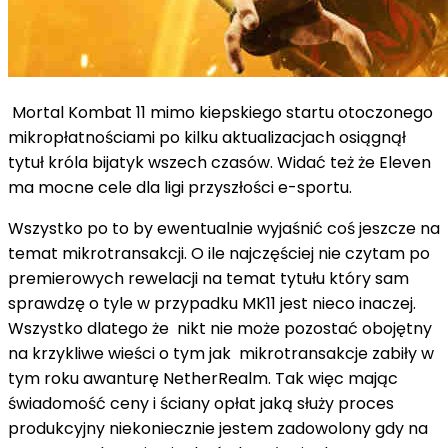
Mortal Kombat 11 mimo kiepskiego startu otoczonego
mikropłatnościami po kilku aktualizacjach osiągnął
tytuł króla bijatyk wszech czasów. Widać też że Eleven
ma mocne cele dla ligi przyszłości e-sportu.
Wszystko po to by ewentualnie wyjaśnić coś jeszcze na
temat mikrotransakcji. O ile najczęściej nie czytam po
premierowych rewelacji na temat tytułu który sam
sprawdzę o tyle w przypadku MK11 jest nieco inaczej.
Wszystko dlatego że nikt nie może pozostać obojętny
na krzykliwe wieści o tym jak mikrotransakcje zabiły w
tym roku awanturę NetherRealm. Tak więc mając
świadomość ceny i ściany opłat jaką służy proces
produkcyjny niekoniecznie jestem zadowolony gdy na