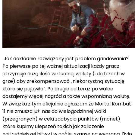
Jak dokładnie rozwiązany jest problem grindowania?
Po pierwsze po tej ważnej aktualizacji każdy gracz
otrzymuje dużą ilość wirtualnej waluty (i do trzech w
grze) aby zrekompensować „niekorzystną sytuację
która się pojawiła”. Po drugie od teraz po walce
dostajemy więcej nagród a także wspomnianą walutę.
W związku z tym oficjalnie ogłaszam że Mortal Kombat
11 nie zmusza już nas do wielogodzinnej walki
(przegranych) w celu zdobycia punktów (monet)
które kupimy ulepszeń takich jak zaliczenie
najtrudniejszej bitwy i w ogóle szansę na wygraną. Było