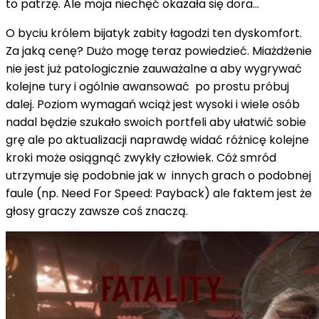
to patrzę. Ale moja niechęć okazała się dora...
O byciu królem bijatyk zabity łagodzi ten dyskomfort.
Za jaką cenę? Dużo mogę teraz powiedzieć. Miażdżenie
nie jest już patologicznie zauważalne a aby wygrywać
kolejne tury i ogólnie awansować po prostu próbuj
dalej. Poziom wymagań wciąż jest wysoki i wiele osób
nadal będzie szukało swoich portfeli aby ułatwić sobie
grę ale po aktualizacji naprawdę widać różnicę kolejne
kroki może osiągnąć zwykły człowiek. Cóż smród
utrzymuje się podobnie jak w innych grach o podobnej
faule (np. Need For Speed: Payback) ale faktem jest że
głosy graczy zawsze coś znaczą.