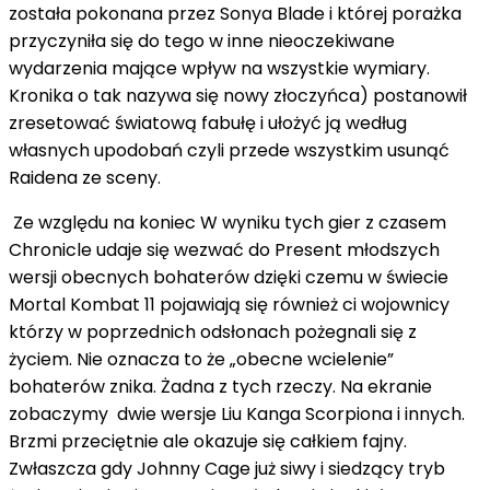
została pokonana przez Sonya Blade i której porażka
przyczyniła się do tego w inne nieoczekiwane
wydarzenia mające wpływ na wszystkie wymiary.
Kronika o tak nazywa się nowy złoczyńca) postanowił
zresetować światową fabułę i ułożyć ją według
własnych upodobań czyli przede wszystkim usunąć
Raidena ze sceny.
Ze względu na koniec W wyniku tych gier z czasem
Chronicle udaje się wezwać do Present młodszych
wersji obecnych bohaterów dzięki czemu w świecie
Mortal Kombat 11 pojawiają się również ci wojownicy
którzy w poprzednich odsłonach pożegnali się z
życiem. Nie oznacza to że „obecne wcielenie”
bohaterów znika. Żadna z tych rzeczy. Na ekranie
zobaczymy dwie wersje Liu Kanga Scorpiona i innych.
Brzmi przeciętnie ale okazuje się całkiem fajny.
Zwłaszcza gdy Johnny Cage już siwy i siedzący tryb