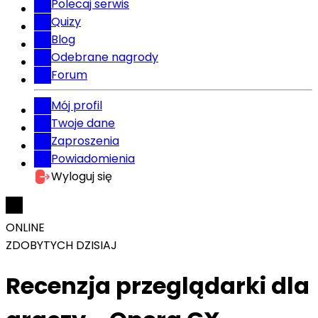
Polecaj serwis
Quizy
Blog
Odebrane nagrody
Forum
Mój profil
Twoje dane
Zaproszenia
Powiadomienia
Wyloguj się
ONLINE
ZDOBYTYCH DZISIAJ
Recenzja przeglądarki dla