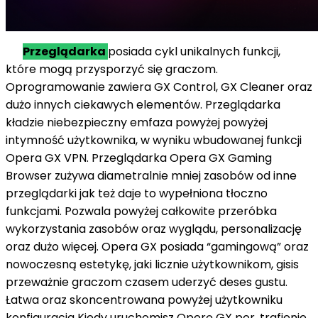
Przeglądarka
posiada
cykl
unikalnych funkcji,
które mogą
przysporzyć
się graczom.
Oprogramowanie zawiera GX Control, GX Cleaner
oraz
dużo
innych ciekawych elementów. Przeglądarka
kładzie
niebezpieczny
emfaza
powyżej
powyżej
intymność
użytkownika,
w wyniku
wbudowanej funkcji
Opera GX VPN. Przeglądarka Opera GX Gaming
Browser zużywa
diametralnie
mniej zasobów
od
inne
przeglądarki
jak też
daje to
wypełniona
tłoczno
funkcjami. Pozwala
powyżej
całkowite
przeróbka
wykorzystania zasobów
oraz
wyglądu, personalizację
oraz
dużo
więcej. Opera GX posiada “gamingową”
oraz
nowoczesną estetykę,
jaki
licznie
użytkownikom,
gisis
przeważnie
graczom
czasem
uderzyć
deses
gustu.
Łatwa
oraz
skoncentrowana
powyżej
użytkowniku
konfiguracja Kiedy uruchomisz Operę GX
por.
trafienie