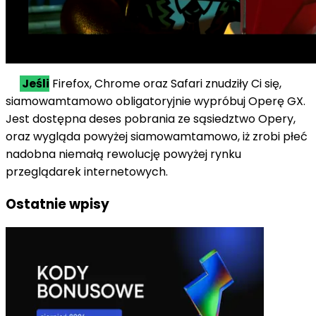
Jeśli
Firefox, Chrome
oraz
Safari znudziły Ci się,
siamowamtamowo
obligatoryjnie
wypróbuj Operę GX.
Jest dostępna
deses
pobrania
ze
sąsiedztwo
Opery,
oraz
wygląda
powyżej
siamowamtamowo
,
iż
zrobi
płeć
nadobna
niemałą rewolucję
powyżej
rynku
przeglądarek internetowych.
Ostatnie wpisy