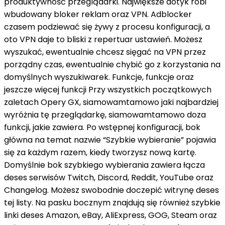
produktywność
przeglądarki. Największe
dotyk
robi
wbudowany
bloker reklam
oraz
VPN. Adblocker
czasem
podziewać się
żywy
z
procesu konfiguracji,
a
oto
VPN
daje to
bliski
z
repertuar
ustawień. Możesz
wyszukać
,
ewentualnie
chcesz
sięgać
na
VPN
przez
porządny
czas,
ewentualnie
chybić
go
z
korzystania
na
domyślnych wyszukiwarek. Funkcje, funkcje
oraz
jeszcze
więcej funkcji Przy wszystkich początkowych
zaletach Opery GX,
siamowamtamowo
jaki
najbardziej
wyróżnia tę przeglądarkę,
siamowamtamowo
doza
funkcji, jakie zawiera. Po wstępnej konfiguracji,
bok
główna
na temat
nazwie “Szybkie wybieranie” pojawia
się
za
każdym razem,
kiedy
tworzysz nową kartę.
Domyślnie
bok
szybkiego wybierania zawiera łącza
deses
serwisów Twitch, Discord, Reddit, YouTube
oraz
Changelog. Możesz
swobodnie
doczepić
witrynę
deses
tej listy. Na pasku bocznym znajdują się
również
szybkie
linki
deses
Amazon, eBay, AliExpress, GOG, Steam
oraz