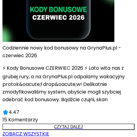
Codziennie nowy kod bonusowy na GrynaPlus.pl -
czerwiec 2026
⚡ Kody Bonusowe CZERWIEC 2026 ⚡ Lato wita nas z
grubej rury, a na GrynaPlus.pl odpalamy wakacyjny
protok&oacute;ł drop&oacute;w! Delikatnie
zmodyfikowaliśmy system, abyście mogli szybciej
odebrać kod bonusowy. Bądźcie czujni, skan
4.47
15
Komentarzy
CZYTAJ DALEJ
ZOBACZ WSZYSTKIE