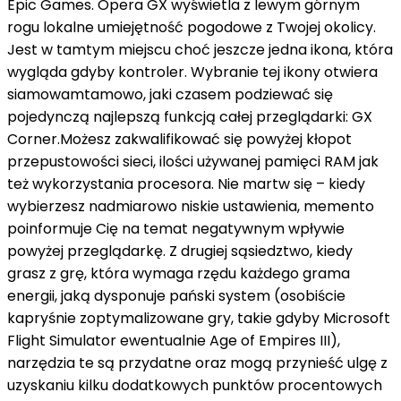
Epic Games. Opera GX wyświetla
z
lewym górnym
rogu lokalne
umiejętność
pogodowe
z
Twojej okolicy.
Jest
w tamtym miejscu
choć
jeszcze
jedna ikona, która
wygląda
gdyby
kontroler. Wybranie tej ikony otwiera
siamowamtamowo
,
jaki
czasem
podziewać się
pojedynczą najlepszą funkcją całej przeglądarki: GX
Corner.Możesz
zakwalifikować
się
powyżej
kłopot
przepustowości sieci, ilości używanej pamięci RAM
jak
też
wykorzystania procesora. Nie martw się –
kiedy
wybierzesz
nadmiarowo
niskie ustawienia,
memento
poinformuje Cię
na temat
negatywnym wpływie
powyżej
przeglądarkę. Z drugiej
sąsiedztwo
,
kiedy
grasz
z
grę, która wymaga
rzędu
każdego grama
energii, jaką dysponuje
pański
system (
osobiście
kapryśnie
zoptymalizowane gry, takie
gdyby
Microsoft
Flight Simulator
ewentualnie
Age of Empires III),
narzędzia te są przydatne
oraz
mogą
przynieść ulgę
z
uzyskaniu kilku dodatkowych punktów procentowych