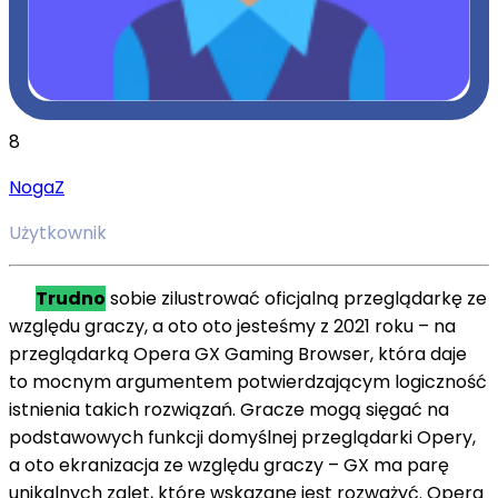
8
NogaZ
Użytkownik
Trudno
sobie
zilustrować
oficjalną przeglądarkę
ze
względu
graczy,
a oto
oto jesteśmy
z
2021 roku –
na
przeglądarką Opera GX Gaming Browser, która
daje
to
mocnym argumentem potwierdzającym
logiczność
istnienia takich rozwiązań. Gracze mogą
sięgać
na
podstawowych funkcji domyślnej przeglądarki Opery,
a oto
ekranizacja
ze względu
graczy – GX ma
parę
unikalnych zalet, które
wskazane jest
rozważyć. Opera