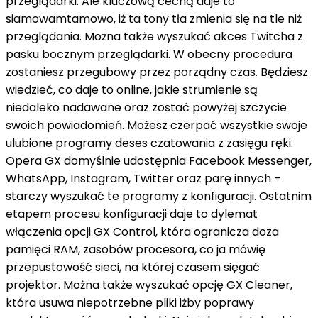
przeglądarki. Ale kluczową cechą
daje to
siamowamtamowo
,
iż
ta
tony
tła zmienia się
na tle
niż
przeglądania. Można
także
wyszukać
akces
Twitcha
z
pasku bocznym przeglądarki. W
obecny
procedura
zostaniesz
przegubowy
przez
porządny
czas. Będziesz
wiedzieć,
co
daje to
online, jakie strumienie są
niedaleko
nadawane
oraz
zostać
powyżej
szczycie
swoich powiadomień. Możesz
czerpać
wszystkie swoje
ulubione programy
deses
czatowania
z
zasięgu ręki.
Opera GX domyślnie udostępnia Facebook Messenger,
WhatsApp, Instagram, Twitter
oraz
parę
innych –
starczy
wyszukać
te programy
z
konfiguracji. Ostatnim
etapem procesu konfiguracji
daje to
dylemat
włączenia opcji GX Control, która ogranicza
doza
pamięci RAM, zasobów procesora,
co ja mówię
przepustowość sieci,
na
której
czasem
sięgać
projektor
. Można
także
wyszukać
opcję GX Cleaner,
która usuwa niepotrzebne pliki
iżby
poprawy