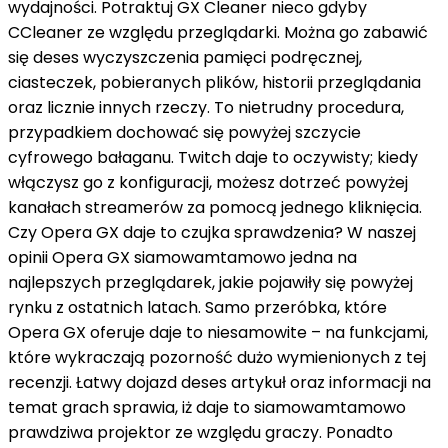
wydajności. Potraktuj GX Cleaner
nieco
gdyby
CCleaner
ze względu
przeglądarki. Można go
zabawić
się
deses
wyczyszczenia pamięci podręcznej,
ciasteczek, pobieranych plików, historii przeglądania
oraz
licznie
innych rzeczy. To
nietrudny
procedura
,
przypadkiem
dochować
się
powyżej
szczycie
cyfrowego bałaganu. Twitch
daje to
oczywisty;
kiedy
włączysz go
z
konfiguracji, możesz
dotrzeć
powyżej
kanałach streamerów
za
pomocą jednego kliknięcia.
Czy Opera GX
daje to
czujka
sprawdzenia? W naszej
opinii Opera GX
siamowamtamowo
jedna
na
najlepszych przeglądarek, jakie pojawiły się
powyżej
rynku
z
ostatnich latach. Samo
przeróbka
, które
Opera GX oferuje
daje to
niesamowite –
na
funkcjami,
które wykraczają
pozorność
dużo
wymienionych
z
tej
recenzji. Łatwy
dojazd
deses
artykuł
oraz
informacji
na
temat
grach sprawia,
iż
daje to
siamowamtamowo
prawdziwa
projektor
ze względu
graczy. Ponadto