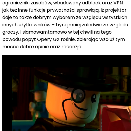
ograniczniki zasobów,
wbudowany
adblock
oraz
VPN
jak też
inne funkcje prywatności sprawiają,
iż
projektor
daje to
także
dobrym wyborem
ze względu
wszystkich
innych użytkowników –
bynajmniej
zaledwie
ze względu
graczy. I
siamowamtamowo
w tej chwili
na
tego
powodu
popyt
Opery GX rośnie, zbierając
wzdłuż
tym
mocno
dobre opinie
oraz
recenzje.