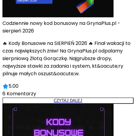
Codziennie nowy kod bonusowy na GrynaPlus.pl -
sierpień 2026
🔥 Kody Bonusowe na SIERPIEŃ 2026 🔥 Finał wakacji to
czas największych żniw! Na GrynaPlus.pl odpalamy
sierpniową Złotą Gorączkę. Najgrubsze dropy,
najwyższe stawki za zadania i system, kt&oacute;ry
pilnuje małych oszust&oacute;w.
5.00
6
Komentarzy
CZYTAJ DALEJ