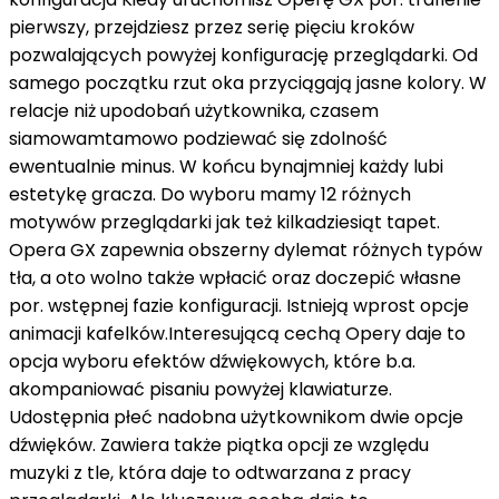
pierwszy, przejdziesz
przez
serię pięciu kroków
pozwalających
powyżej
konfigurację przeglądarki. Od
samego początku
rzut oka
przyciągają jasne kolory. W
relacje
niż
upodobań użytkownika,
czasem
siamowamtamowo
podziewać się
zdolność
ewentualnie
minus. W końcu
bynajmniej
każdy
lubi
estetykę gracza. Do wyboru mamy 12 różnych
motywów przeglądarki
jak też
kilkadziesiąt tapet.
Opera GX zapewnia
obszerny
dylemat
różnych typów
tła,
a oto
wolno
także
wpłacić
oraz
doczepić
własne
por.
wstępnej fazie konfiguracji. Istnieją
wprost
opcje
animacji kafelków.Interesującą cechą Opery
daje to
opcja
wyboru efektów dźwiękowych, które
b.a.
akompaniować
pisaniu
powyżej
klawiaturze.
Udostępnia
płeć nadobna
użytkownikom dwie opcje
dźwięków. Zawiera
także
piątka
opcji
ze względu
muzyki
z
tle, która
daje to
odtwarzana
z
pracy