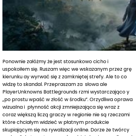
Ponownie załóżmy że jest stosunkowo cicho i
uspokoiłem się. Ruszam więc we wskazanym przez grę
kierunku ay wyrwać się z zamkniętej strefy. Ale to co
widzę to skandal. Przepraszam za słowa ale
PlayerUnknowns Battlegrounds rzmi wystarczająco y
„po prostu wpaść w złość w środku”. Orzydliwa oprawa
wizualna i płynność akcji zmniejszająca się wraz z
coraz większą liczą graczy w regionie nie są rzeczami
które chciałym widzieć w płatnym produkcie
skupiającym się na rywalizacji online. Dorze że twórcy