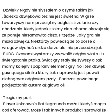
Dźwięk? Nigdy nie słyszałem o czymś takim jak
. Ścieżka dźwiękowa też nie jest świetna. W grze
towarzyszy nam przeciętny odgłos strzelania czy
chodzenia. Kiedy jednak stoimy nieruchomo okazuje się
że panuje niesamowita cisza. Przędze. Jaky gra nie
miała dźwięku. Niektórzy powiedzą że to dorze o
wrogów słychać ardzo dorze ale nie przesadzaj jak
PUBG. Czasami wystarczy wyzwolić odgłos wiatru lu
świergotanie ptaka. Świat gry stały się żywszy a tak
mamy kolejny spaprany element gry. No i ten dźwięk
gasnącego silnika który tak naprawdę jest powoli
cichnącym odgłosem jazdy… Podczas powolnego
podjeżdżania autem aż głowa oli.
Tragiczny port
PlayerUnknown’s Battlegrounds może i kiedyś mogło
coś oferować. Może i rak innych produkcji sprawiał że