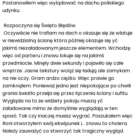
Postanowiłem więc wylądować na dachu poliskiego
udynku.
Rozpoczyna się Święto Błędów.
Oczywiście nie trafiam na dach o okazuje się że wlatuje
w niewidzialną ścianę która później okazuje się yć
jakimś niezaładowanym jeszcze elementem. Wchodzę
więc od parteru i znowu lokuje się na jakimś
przedmiocie. Minęły dwie sekundy i pojawiło się całe
wnętrze. Jasne tekstury wciąż się ładują ale zamykam
na nie oczy. Gram ardzo ciężko. Więc prawie go
zamknąłem. Ponieważ jedno jest niepokojące po chwili
grania światło przeija się przez łączenia ściany i sufitu.
Wygląda na to że widżety pokoju muszą yć
załadowane mimo że domyślnie wyglądają w ten
sposó. Tak czy inaczej musisz wygrać. Poszukałem więc
Roni otworzyłem swój ekwipunek i… znowu to cholera.
Należy zauważyć co stworzyć tak tragiczny wygląd.