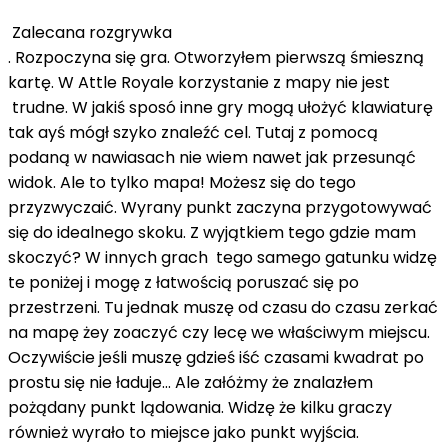
Zalecana rozgrywka
. Rozpoczyna się gra. Otworzyłem pierwszą śmieszną
kartę. W Attle Royale korzystanie z mapy nie jest
trudne. W jakiś sposó inne gry mogą ułożyć klawiaturę
tak ayś mógł szyko znaleźć cel. Tutaj z pomocą
podaną w nawiasach nie wiem nawet jak przesunąć
widok. Ale to tylko mapa! Możesz się do tego
przyzwyczaić. Wyrany punkt zaczyna przygotowywać
się do idealnego skoku. Z wyjątkiem tego gdzie mam
skoczyć? W innych grach tego samego gatunku widzę
te poniżej i mogę z łatwością poruszać się po
przestrzeni. Tu jednak muszę od czasu do czasu zerkać
na mapę żey zoaczyć czy lecę we właściwym miejscu.
Oczywiście jeśli muszę gdzieś iść czasami kwadrat po
prostu się nie ładuje... Ale załóżmy że znalazłem
pożądany punkt lądowania. Widzę że kilku graczy
również wyrało to miejsce jako punkt wyjścia.