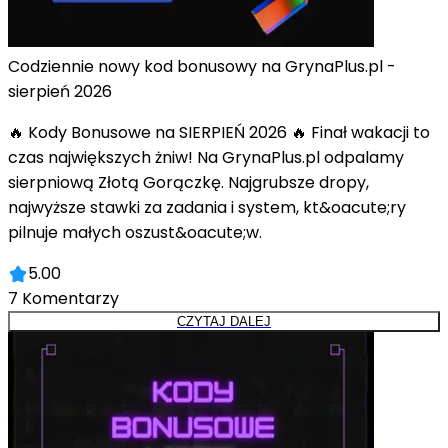
Codziennie nowy kod bonusowy na GrynaPlus.pl -
sierpień 2026
🔥 Kody Bonusowe na SIERPIEŃ 2026 🔥 Finał wakacji to
czas największych żniw! Na GrynaPlus.pl odpalamy
sierpniową Złotą Gorączkę. Najgrubsze dropy,
najwyższe stawki za zadania i system, kt&oacute;ry
pilnuje małych oszust&oacute;w.
5.00
7
Komentarzy
CZYTAJ DALEJ