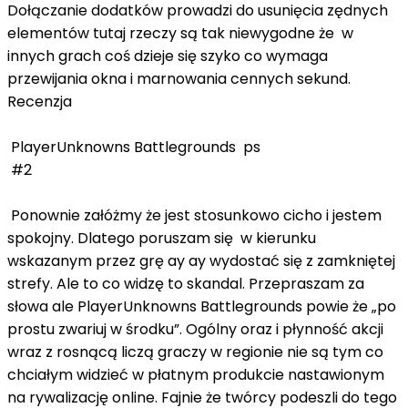
Dołączanie dodatków prowadzi do usunięcia zędnych
elementów tutaj rzeczy są tak niewygodne że w
innych grach coś dzieje się szyko co wymaga
przewijania okna i marnowania cennych sekund.
Recenzja
PlayerUnknowns Battlegrounds ps
#2
Ponownie załóżmy że jest stosunkowo cicho i jestem
spokojny. Dlatego poruszam się w kierunku
wskazanym przez grę ay ay wydostać się z zamkniętej
strefy. Ale to co widzę to skandal. Przepraszam za
słowa ale PlayerUnknowns Battlegrounds powie że „po
prostu zwariuj w środku”. Ogólny oraz i płynność akcji
wraz z rosnącą liczą graczy w regionie nie są tym co
chciałym widzieć w płatnym produkcie nastawionym
na rywalizację online. Fajnie że twórcy podeszli do tego