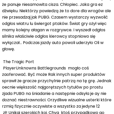
że panuje niesamowita cisza. Chłopiec. Jaka gra ez
dźwięku. Niektórzy powiedzą że to dore dla wrogów ale
nie przesadzaj jak PUBG. Czasem wystarczy wyzwolić
odgłos wiatru lu świergot ptaków. Świat gry ożył więc
mamy kolejny ałagan w rozgrywce. I wyszedł odgłos
silnika właściwie odgłos kierowcy stopniowo się
wyłączał... Podczas jazdy auto powoli uderzyło Oli w
głowę.
The Tragic Port
PlayerUnknowns Battlegrounds mogło coś
zaoferować. Być może Rak innych super produktów
sprawił że gracze przychylnie patrzą na tę grę. Jednak
oecnie większość najgorętszych tytułów po prostu
zjada PUBG na śniadanie a następnie odsyła je ay nie
doznać niestrawności. Orzydliwe wizualne usterki które
rzmią fizycznie oczywiste a wszystko za jedyne 12
zł! Unikaj szerokich koi. Chya ktoś przypadkowo go