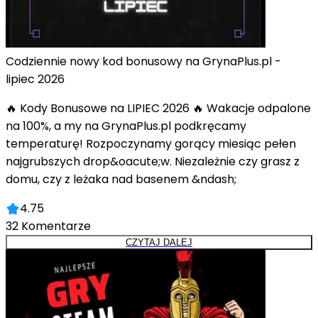
Codziennie nowy kod bonusowy na GrynaPlus.pl -
lipiec 2026
🔥 Kody Bonusowe na LIPIEC 2026 🔥 Wakacje odpalone
na 100%, a my na GrynaPlus.pl podkręcamy
temperaturę! Rozpoczynamy gorący miesiąc pełen
najgrubszych drop&oacute;w. Niezależnie czy grasz z
domu, czy z leżaka nad basenem &ndash;
4.75
32
Komentarze
CZYTAJ DALEJ