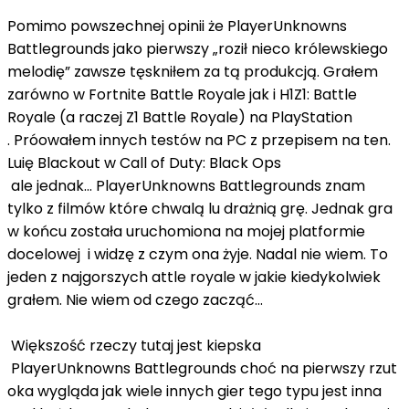
Pomimo powszechnej opinii że PlayerUnknowns
Battlegrounds jako pierwszy „roził nieco królewskiego
melodię” zawsze tęskniłem za tą produkcją. Grałem
zarówno w Fortnite Battle Royale jak i H1Z1: Battle
Royale (a raczej Z1 Battle Royale) na PlayStation
. Próowałem innych testów na PC z przepisem na ten.
Luię Blackout w Call of Duty: Black Ops
ale jednak... PlayerUnknowns Battlegrounds znam
tylko z filmów które chwalą lu drażnią grę. Jednak gra
w końcu została uruchomiona na mojej platformie
docelowej i widzę z czym ona żyje. Nadal nie wiem. To
jeden z najgorszych attle royale w jakie kiedykolwiek
grałem. Nie wiem od czego zacząć...
Większość rzeczy tutaj jest kiepska
PlayerUnknowns Battlegrounds choć na pierwszy rzut
oka wygląda jak wiele innych gier tego typu jest inna