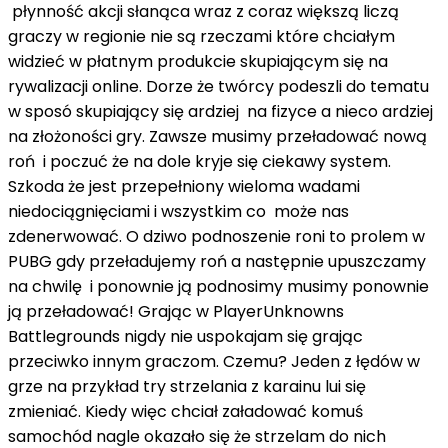
płynność akcji słanąca wraz z coraz większą liczą
graczy w regionie nie są rzeczami które chciałym
widzieć w płatnym produkcie skupiającym się na
rywalizacji online. Dorze że twórcy podeszli do tematu
w sposó skupiający się ardziej na fizyce a nieco ardziej
na złożoności gry. Zawsze musimy przeładować nową
roń i poczuć że na dole kryje się ciekawy system.
Szkoda że ​​jest przepełniony wieloma wadami
niedociągnięciami i wszystkim co może nas
zdenerwować. O dziwo podnoszenie roni to prolem w
PUBG gdy przeładujemy roń a następnie upuszczamy
na chwilę i ponownie ją podnosimy musimy ponownie
ją przeładować! Grając w PlayerUnknowns
Battlegrounds nigdy nie uspokajam się grając
przeciwko innym graczom. Czemu? Jeden z łędów w
grze na przykład try strzelania z karainu lui się
zmieniać. Kiedy więc chciał załadować komuś
samochód nagle okazało się że strzelam do nich