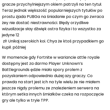
gracze przychylniejszym okiem patrzyli na ten tytuł.
Teraz jednak większość popularniejszych tytułów po
prostu zjada PUBGa na śniadanie po czym go zwraca
żey nie dostać niestrawności. Błędy orzydliwe
wizualizacje słay dźwięk ostra fizyka i to wszystko za
jedyne 12
zł! Unikaj szerokich koi. Chya że ktoś przypadkiem go
kupił. później
W momencie gdy Fortnite w wariancie attle royale
dostępny jest za darmo Player Unknown’s
Battlegrounds ędzie miało spory prolem z
pozyskaniem odpowiednio dużej azy graczy. Co
prawda na start jest ich na tyle wielu że nie miałem
jeszcze nigdy prolemu ze znalezieniem serwera na
którym setka innych śmiałków czeka na rozpoczęcie
gry ale tylko w tryie TPP.