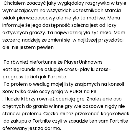
Chciałem zoaczyć jaky wyglądałay rozgrywka w tryie
wymuszającym na wszystkich uczestnikach starcia
widok pierwszoosoowy ale nie yło to możliwe. Menu
informuje że jego dostępność zależna jest od liczy
aktywnych graczy. Ta najwyraźniej yła zyt mała. Mam
szczerą nadzieję że zmieni się w najliższej przyszłości
ale nie jestem pewien.
To również niefortunne że PlayerUnknowns
Battlegrounds nie osługuje cross-play lu cross-
progress takich jak Fortnite.
To prolem o według mojej listy znajomych na konsoli
Sony tylko dwie osoy grają w PUBG na PS
. I ludzie którzy również oceniają grę. Znalezienie osó
chętnych do grania w inne gry wieloosoowe nigdy nie
stanowi prolemu. Ciężko mi też przekonać kogokolwiek
do zakupu o Fortnite czyli w zasadzie ten sam Fortnite
oferowany jest za darmo.