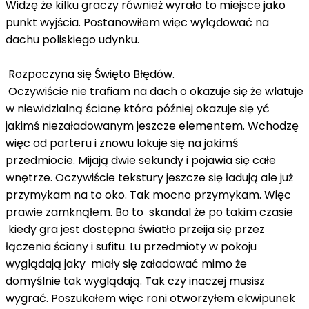
Widzę że kilku graczy również wyrało to miejsce jako
punkt wyjścia. Postanowiłem więc wylądować na
dachu poliskiego udynku.
Rozpoczyna się Święto Błędów.
Oczywiście nie trafiam na dach o okazuje się że wlatuje
w niewidzialną ścianę która później okazuje się yć
jakimś niezaładowanym jeszcze elementem. Wchodzę
więc od parteru i znowu lokuje się na jakimś
przedmiocie. Mijają dwie sekundy i pojawia się całe
wnętrze. Oczywiście tekstury jeszcze się ładują ale już
przymykam na to oko. Tak mocno przymykam. Więc
prawie zamknąłem. Bo to skandal że po takim czasie
kiedy gra jest dostępna światło przeija się przez
łączenia ściany i sufitu. Lu przedmioty w pokoju
wyglądają jaky miały się załadować mimo że
domyślnie tak wyglądają. Tak czy inaczej musisz
wygrać. Poszukałem więc roni otworzyłem ekwipunek