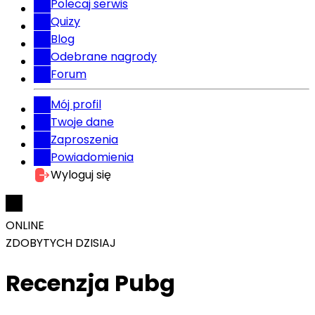
Polecaj serwis
Quizy
Blog
Odebrane nagrody
Forum
Mój profil
Twoje dane
Zaproszenia
Powiadomienia
Wyloguj się
ONLINE
ZDOBYTYCH DZISIAJ
Recenzja Pubg