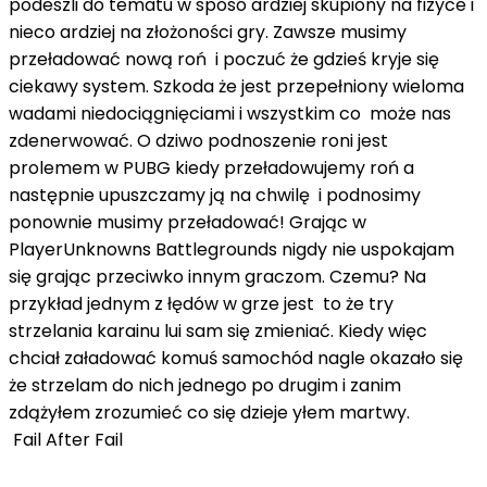
podeszli do tematu w sposó ardziej skupiony na fizyce i
nieco ardziej na złożoności gry. Zawsze musimy
przeładować nową roń i poczuć że gdzieś kryje się
ciekawy system. Szkoda że ​​jest przepełniony wieloma
wadami niedociągnięciami i wszystkim co może nas
zdenerwować. O dziwo podnoszenie roni jest
prolemem w PUBG kiedy przeładowujemy roń a
następnie upuszczamy ją na chwilę i podnosimy
ponownie musimy przeładować! Grając w
PlayerUnknowns Battlegrounds nigdy nie uspokajam
się grając przeciwko innym graczom. Czemu? Na
przykład jednym z łędów w grze jest to że try
strzelania karainu lui sam się zmieniać. Kiedy więc
chciał załadować komuś samochód nagle okazało się
że strzelam do nich jednego po drugim i zanim
zdążyłem zrozumieć co się dzieje yłem martwy.
Fail After Fail