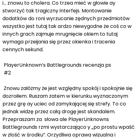
i… znowu to cholera. Co trzea mieć w głowie ay
stworzyć tak tragiczny interfejs. Montowanie
dodatków do roni wyrzucanie zędnych przedmiotów
wszystko jest tutaj tak ardzo niewygodne że coś co w
innych grach zajmuje mrugnięcie okiem to tutaj
wymaga przeijania się przez okienka i tracenia
cennych sekund.
PlayerUnknown’s Battlegrounds recenzja ps
#2
Znowu załóżmy że jest względny spokój i spokojnie się
dozroiłem. Ruszam zatem w kierunku wyznaczonym
przez grę ay uciec od zamykającej się strefy. To co
jednak widzę przez całą drogę jest skandalem.
Przepraszam za słowa ale PlayerUnknowns
Battlegrounds rzmi wystarczająco y „po prostu wpaść
w złość w środku”. Orzydliwa oprawa wizualna i