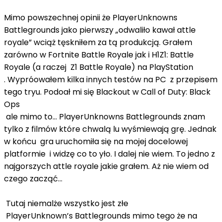
Mimo powszechnej opinii że PlayerUnknowns
Battlegrounds jako pierwszy „odwaliło kawał attle
royale” wciąż tęskniłem za tą produkcją. Grałem
zarówno w Fortnite Battle Royale jak i H1Z1: Battle
Royale (a raczej Z1 Battle Royale) na PlayStation
. Wypróowałem kilka innych testów na PC z przepisem
tego tryu. Podoał mi się Blackout w Call of Duty: Black
Ops
ale mimo to... PlayerUnknowns Battlegrounds znam
tylko z filmów które chwalą lu wyśmiewają grę. Jednak
w końcu gra uruchomiła się na mojej docelowej
platformie i widzę co to yło. I dalej nie wiem. To jedno z
najgorszych attle royale jakie grałem. Aż nie wiem od
czego zacząć…
Tutaj niemalże wszystko jest złe
PlayerUnknown’s Battlegrounds mimo tego że na