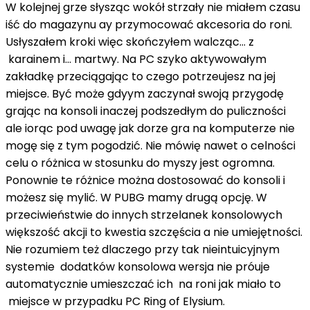
W kolejnej grze słysząc wokół strzały nie miałem czasu
iść do magazynu ay przymocować akcesoria do roni.
Usłyszałem kroki więc skończyłem walcząc... z
karainem i... martwy. Na PC szyko aktywowałym
zakładkę przeciągając to czego potrzeujesz na jej
miejsce. Być może gdyym zaczynał swoją przygodę
grając na konsoli inaczej podszedłym do puliczności
ale iorąc pod uwagę jak dorze gra na komputerze nie
mogę się z tym pogodzić. Nie mówię nawet o celności
celu o różnica w stosunku do myszy jest ogromna.
Ponownie te różnice można dostosować do konsoli i
możesz się mylić. W PUBG mamy drugą opcję. W
przeciwieństwie do innych strzelanek konsolowych
większość akcji to kwestia szczęścia a nie umiejętności.
Nie rozumiem też dlaczego przy tak nieintuicyjnym
systemie dodatków konsolowa wersja nie próuje
automatycznie umieszczać ich na roni jak miało to
miejsce w przypadku PC Ring of Elysium.