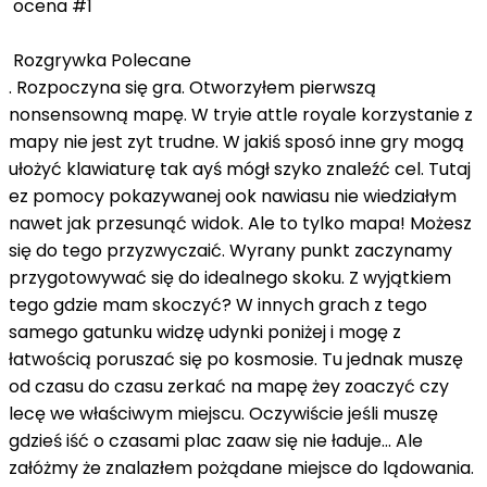
ocena #1
Rozgrywka Polecane
. Rozpoczyna się gra. Otworzyłem pierwszą
nonsensowną mapę. W tryie attle royale korzystanie z
mapy nie jest zyt trudne. W jakiś sposó inne gry mogą
ułożyć klawiaturę tak ayś mógł szyko znaleźć cel. Tutaj
ez pomocy pokazywanej ook nawiasu nie wiedziałym
nawet jak przesunąć widok. Ale to tylko mapa! Możesz
się do tego przyzwyczaić. Wyrany punkt zaczynamy
przygotowywać się do idealnego skoku. Z wyjątkiem
tego gdzie mam skoczyć? W innych grach z tego
samego gatunku widzę udynki poniżej i mogę z
łatwością poruszać się po kosmosie. Tu jednak muszę
od czasu do czasu zerkać na mapę żey zoaczyć czy
lecę we właściwym miejscu. Oczywiście jeśli muszę
gdzieś iść o czasami plac zaaw się nie ładuje... Ale
załóżmy że znalazłem pożądane miejsce do lądowania.