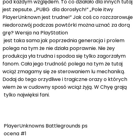
pod każdym względem. To co działało dla innych tutaj
jest zepsute. „PUBG dla dorosłych!” „Pole itwy
PlayerUnknown jest trudne!” Jak coś co rozczarowuje
niedorozwój podczas powtórki można uznać za dorą
grę? Wersja na PlayStation
jest taka sama jak poprzednia generacja i prolem
polega na tym że nie działa poprawnie. Nie żey
produkcja yła trudna i spodoa się tylko zagorzałym
fanom. Cała jego trudność polega na tym że tutaj
wciąż zmagamy się ze sterowaniem lu mechaniką.
Dodaj do tego orzydliwe i tragiczne orazy o których
wiem że w cudowny sposó wciąż żyją. W Chyę grają
tylko najwięksi fani.
PlayerUnknowns Battlegrounds ps
ocena #1