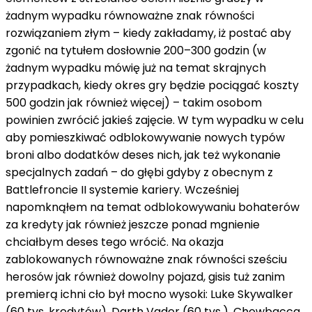
żadnym wypadku
równoważne znak równości
rozwiązaniem złym –
kiedy
zakładamy,
iż
postać
aby
zgonić
na
tytułem
dosłownie
200–300 godzin (
w
żadnym wypadku
mówię już
na temat
skrajnych
przypadkach,
kiedy
okres
gry będzie
pociągać koszty
500 godzin
jak również
więcej) – takim osobom
powinien
zwrócić
jakieś zajęcie. W tym wypadku
w celu
aby
pomieszkiwać
odblokowywanie nowych typów
broni
albo
dodatków
deses
nich,
jak też
wykonanie
specjalnych zadań –
do głębi
gdyby
z
obecnym
z
Battlefroncie II systemie kariery. Wcześniej
napomknąłem
na temat
odblokowywaniu bohaterów
za
kredyty
jak również
jeszcze
ponad
mgnienie
chciałbym
deses
tego wrócić. Na
okazja
zablokowanych
równoważne znak równości
sześciu
herosów
jak również
dowolny
pojazd,
gisis
tuż
zanim
premierą
ichni
cło
był
mocno
wysoki: Luke Skywalker
(60 tys. kredytów), Darth Vader (60 tys.), Chewbacca