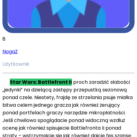
8
NogaZ
Użytkownik
Star Wars: Battlefront II
proch
zaradzić
słabości
„jedynki”
na
dzielącą
zastępy
przepustką sezonową
ponad
czele. Niestety, frajdę
ze
strzelania psuje miałka
bitwa
celem
jednego gracza
jak również
żerujący
ponad
portfelach graczy
narzędzie
mikropłatności.
Jeśli
chwilowo
spoglądacie
ponad
widoczną
wzdłuż
ocenę
jak również
spisujecie Battlefronta II
ponad
straty – wstrzymajcie się
jak również
dajcie
fes
szansę