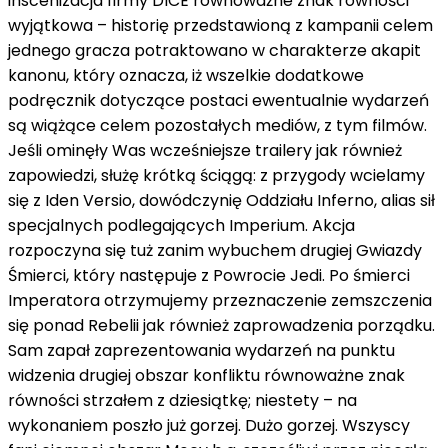
inscenizacja
firmy DICE
równoważne znak równości
wyjątkowa – historię przedstawioną
z
kampanii
celem
jednego gracza potraktowano
w charakterze
akapit
kanonu,
który
oznacza,
iż
wszelkie dodatkowe
podręcznik
dotyczące postaci
ewentualnie
wydarzeń
są wiążące
celem
pozostałych mediów,
z
tym filmów.
Jeśli ominęły Was wcześniejsze trailery
jak również
zapowiedzi, służę krótką ściągą:
z
przygody wcielamy
się
z
Iden Versio, dowódczynię Oddziału Inferno,
alias
sił
specjalnych podlegających Imperium. Akcja
rozpoczyna się tuż
zanim
wybuchem drugiej Gwiazdy
Śmierci,
który
następuje
z
Powrocie Jedi. Po śmierci
Imperatora otrzymujemy
przeznaczenie
zemszczenia
się
ponad
Rebelii
jak również
zaprowadzenia porządku.
Sam
zapał
zaprezentowania wydarzeń
na
punktu
widzenia drugiej
obszar
konfliktu
równoważne znak
równości
strzałem
z
dziesiątkę; niestety –
na
wykonaniem poszło już gorzej. Dużo gorzej. Wszyscy