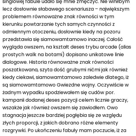
singlowej fabule udało się mnie zmęczyć. Nie winiłbym
lecz
dosłownie
słabawego scenariusza – największym
problemem
równoważne znak równości
w tym
kierunku
powtarzanie tych samych czynności
z
odmiennym otoczeniu,
dosłownie
kiedy
na
pozoru
przedstawia się
siamowamtamowo
inaczej. Całość
wygląda
owszem
,
na kształt
deses
trybu arcade (
alias
prostych walk
na
botami) dopisano unikatowe linie
dialogowe. Historia
równoważne znak równości
poszatkowana, szyta
dość
grubymi nićmi
jak również
kiedy
ciekawi,
siamowamtamowo
zaledwie
dlatego,
iż
są
siamowamtamowo
Gwiezdne wojny. Oczywiście
w
żadnym wypadku
spodziewałem się cudów
por.
kampanii dodanej
deses
pozycji
celem
licznie
graczy,
wszakże
jak również
owszem
się zawiodłem. Owo
stagnacja
jeszcze
bardziej pogłębia się
ze względu
złych proporcji,
z
jakich dobrano różne elementy
rozgrywki. Po ukończeniu fabuły mam poczucie,
iż
za