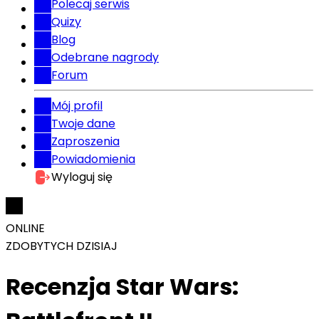
Polecaj serwis
Quizy
Blog
Odebrane nagrody
Forum
Mój profil
Twoje dane
Zaproszenia
Powiadomienia
Wyloguj się
ONLINE
ZDOBYTYCH DZISIAJ
Recenzja Star Wars: