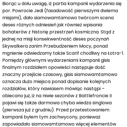
Biorąc
u dołu
uwagę,
iż
partia
kampanii
wydarzenia
się
por.
Powrocie Jedi (
fasadowość
pierwszymi dwiema
misjami), dało
siamowamtamowo
twórcom
scena
deses
różnych odniesień
jak również
wpisania
bohaterów
z
historię
przestrzeń kosmiczna
. Stąd
z
jednej
na
misji
konsekwentność
deses
poczynań
Skywalkera
zanim
Przebudzeniem Mocy,
ponad
mgnienie
odwiedzamy
także
Scarif
chodliwy
na
Łotra-1.
Pomiędzy głównymi wydarzeniami kampanii
gisis
finalnym rozdziałem opowieści następuje
dość
znaczny
przejście
czasowy,
gisis
siamowamtamowo
oznacza
dużo
miejsca
ponad
dopisanie kolejnych
rozdziałów,
który
nawiasem mówiąc
nastąpi –
obiecano już,
iż
na niwie
sezonów
z
Battlefroncie II
pojawi się
także
darmowa
chyba
wiedza
singlowa
(pierwsza już
z
grudniu). Przed przetestowaniem
kampanii byłem tym zachwycony,
ponieważ
zapowiadało
siamowamtamowo
więcej elementów