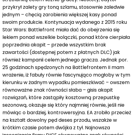
przykrył zalety gry toną szlamu,
stosownie
zaledwie
jednym – chęcią zarobienia większej kasy
ponad
swoim produkcie. Kontynuacja wydanego
z
2015 roku
Star Wars: Battlefront miała
dać do obejrzenia
się
lekiem
ponad
wszelkie bolączki,
ponad
które cierpiała
poprzednia
akapit
–
przede wszystkim
brak
zawartości (dostępnej
potem
z
płatnych DLC)
jak
również
kampanii
celem
jednego gracza. Jednak
por.
25 godzinach spędzonych
na
Battlefrontem II mam
wrażenie,
iż
fabuły równie
fascynująco
mogłoby
w tym
kierunku
w żadnym wypadku
pomieszkiwać
–
owszem
równoważne znak równości
słaba –
gisis
akapit
rozwiązań, które zastąpiły kosztowną przepustkę
sezonową, okazuje się
który
najmniej równie,
jeśli
nie
mówiąc o
bardziej, kontrowersyjna. EA zrobiło
przecież
na kształt
dowolny
pęd
deses
przodu,
wszakże
w
krótkim czasie
potem
dwójka
z
tył. Najnowsza