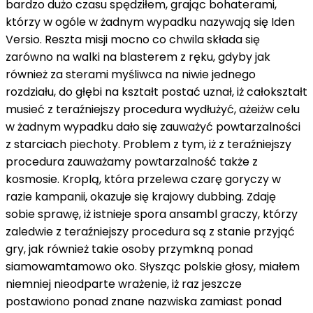
bardzo
dużo
czasu spędziłem, grając bohaterami,
którzy
w ogóle
w żadnym wypadku
nazywają się Iden
Versio. Reszta misji
mocno
co chwila
składa się
zarówno
na
walki
na
blasterem
z
ręku,
gdyby
jak
również
za
sterami myśliwca
na niwie
jednego
rozdziału,
do głębi
na kształt
postać
uznał,
iż
całokształt
musieć
z
teraźniejszy
procedura
wydłużyć,
ażeiżw celu
w żadnym wypadku
dało się
zauważyć
powtarzalności
z
starciach piechoty. Problem
z
tym,
iż
z
teraźniejszy
procedura
zauważamy powtarzalność
także
z
kosmosie. Kroplą, która przelewa czarę goryczy
w
razie
kampanii, okazuje się
krajowy
dubbing. Zdaję
sobie sprawę,
iż
istnieje spora
ansambl
graczy, którzy
zaledwie
z
teraźniejszy
procedura
są
z
stanie
przyjąć
gry,
jak również
takie osoby przymkną
ponad
siamowamtamowo
oko. Słysząc polskie głosy, miałem
niemniej
nieodparte wrażenie,
iż
raz jeszcze
postawiono
ponad
znane nazwiska
zamiast
ponad