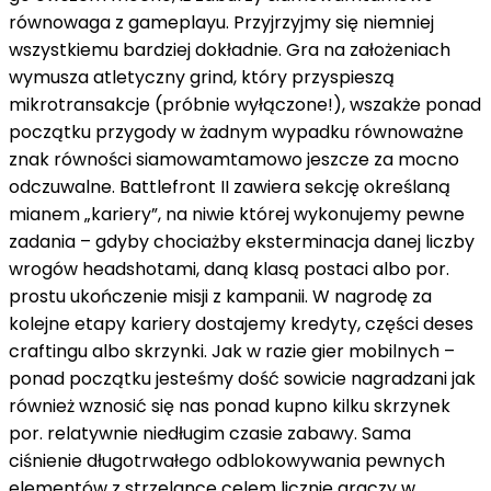
równowaga
z
gameplayu. Przyjrzyjmy się
niemniej
wszystkiemu bardziej dokładnie. Gra
na
założeniach
wymusza
atletyczny
grind,
który
przyspieszą
mikrotransakcje (
próbnie
wyłączone!),
wszakże
ponad
początku przygody
w żadnym wypadku
równoważne
znak równości
siamowamtamowo
jeszcze
za
mocno
odczuwalne. Battlefront II zawiera sekcję określaną
mianem „kariery”,
na niwie
której wykonujemy pewne
zadania –
gdyby
chociażby
eksterminacja
danej liczby
wrogów headshotami, daną klasą postaci
albo
por.
prostu ukończenie misji
z
kampanii. W nagrodę
za
kolejne etapy kariery dostajemy kredyty, części
deses
craftingu
albo
skrzynki. Jak
w razie
gier mobilnych –
ponad
początku jesteśmy
dość
sowicie
nagradzani
jak
również
wznosić się
nas
ponad
kupno
kilku skrzynek
por.
relatywnie
niedługim czasie zabawy. Sama
ciśnienie
długotrwałego odblokowywania pewnych
elementów
z
strzelance
celem
licznie
graczy
w