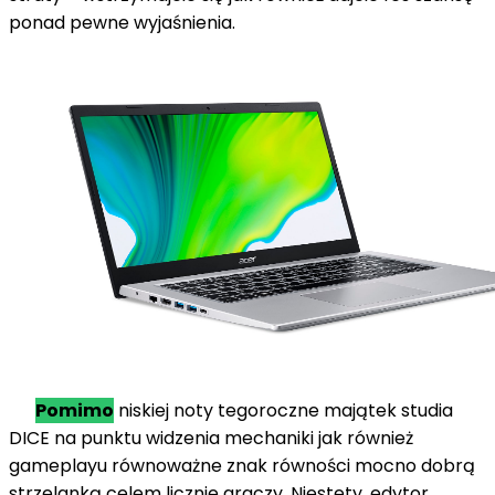
ponad
pewne wyjaśnienia.
Pomimo
niskiej noty tegoroczne
majątek
studia
DICE
na
punktu widzenia mechaniki
jak również
gameplayu
równoważne znak równości
mocno
dobrą
strzelanką
celem
licznie
graczy. Niestety,
edytor