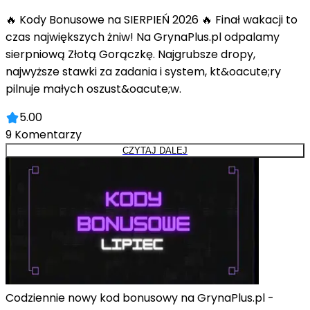
🔥 Kody Bonusowe na SIERPIEŃ 2026 🔥 Finał wakacji to
czas największych żniw! Na GrynaPlus.pl odpalamy
sierpniową Złotą Gorączkę. Najgrubsze dropy,
najwyższe stawki za zadania i system, kt&oacute;ry
pilnuje małych oszust&oacute;w.
5.00
9
Komentarzy
CZYTAJ DALEJ
Codziennie nowy kod bonusowy na GrynaPlus.pl -