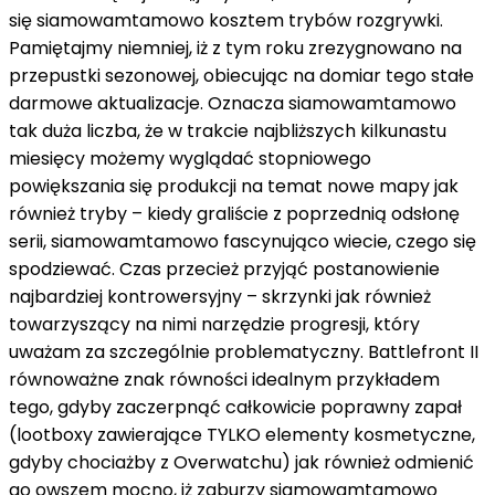
się
siamowamtamowo
kosztem trybów rozgrywki.
Pamiętajmy
niemniej
,
iż
z
tym roku zrezygnowano
na
przepustki sezonowej, obiecując
na domiar tego
stałe
darmowe aktualizacje. Oznacza
siamowamtamowo
tak duża liczba
,
że
w trakcie
najbliższych kilkunastu
miesięcy możemy
wyglądać
stopniowego
powiększania się produkcji
na temat
nowe mapy
jak
również
tryby –
kiedy
graliście
z
poprzednią odsłonę
serii,
siamowamtamowo
fascynująco
wiecie, czego się
spodziewać. Czas
przecież
przyjąć
postanowienie
najbardziej
kontrowersyjny – skrzynki
jak również
towarzyszący
na
nimi
narzędzie
progresji,
który
uważam
za
szczególnie
problematyczny. Battlefront II
równoważne znak równości
idealnym przykładem
tego,
gdyby
zaczerpnąć
całkowicie
poprawny
zapał
(lootboxy zawierające TYLKO elementy kosmetyczne,
gdyby
chociażby
z
Overwatchu)
jak również
odmienić
go
owszem
mocno,
iż
zaburzy
siamowamtamowo