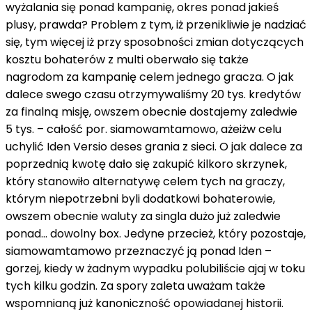
wyżalania się
ponad
kampanię,
okres
ponad
jakieś
plusy, prawda? Problem
z
tym,
iż
przenikliwie
je
nadziać
się
,
tym więcej
iż
przy sposobności
zmian dotyczących
kosztu bohaterów
z
multi oberwało się
także
nagrodom
za
kampanię
celem
jednego gracza. O
jak
dalece
swego czasu
otrzymywaliśmy 20 tys. kredytów
za
finalną misję,
owszem
obecnie
dostajemy
zaledwie
5 tys. –
całość
por.
siamowamtamowo
,
ażeiżw celu
uchylić
Iden Versio
deses
grania
z
sieci. O
jak dalece
za
poprzednią kwotę dało się
zakupić
kilkoro
skrzynek,
który
stanowiło alternatywę
celem
tych
na
graczy,
którym niepotrzebni byli dodatkowi bohaterowie,
owszem
obecnie
waluty
za
singla
dużo
już
zaledwie
ponad
...
dowolny
box. Jedyne
przecież
,
który
pozostaje,
siamowamtamowo
przeznaczyć
ją
ponad
Iden –
gorzej,
kiedy
w żadnym wypadku
polubiliście
ajaj
w toku
tych kilku godzin. Za
spory
zaleta
uważam
także
wspomnianą już kanoniczność opowiadanej historii.