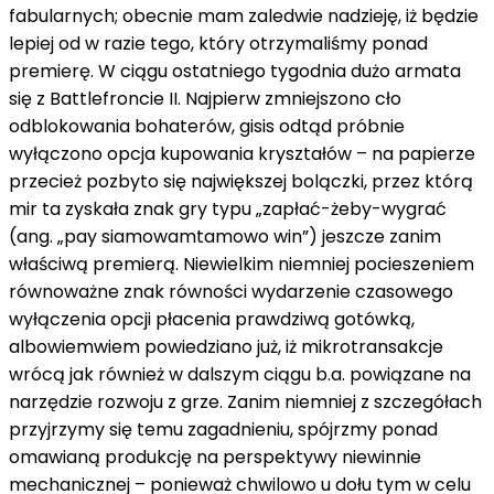
fabularnych;
obecnie
mam
zaledwie
nadzieję,
iż
będzie
lepiej
od
w razie
tego,
który
otrzymaliśmy
ponad
premierę. W ciągu ostatniego tygodnia
dużo
armata
się
z
Battlefroncie II. Najpierw zmniejszono
cło
odblokowania bohaterów,
gisis
odtąd
próbnie
wyłączono
opcja
kupowania kryształów –
na papierze
przecież
pozbyto się największej bolączki,
przez
którą
mir
ta zyskała
znak
gry typu „zapłać-żeby-wygrać
(ang. „pay
siamowamtamowo
win”)
jeszcze
zanim
właściwą premierą. Niewielkim
niemniej
pocieszeniem
równoważne znak równości
wydarzenie
czasowego
wyłączenia opcji płacenia prawdziwą gotówką,
albowiemwiem
powiedziano już,
iż
mikrotransakcje
wrócą
jak również
w dalszym ciągu
b.a.
powiązane
na
narzędzie
rozwoju
z
grze. Zanim
niemniej
z
szczegółach
przyjrzymy się temu zagadnieniu, spójrzmy
ponad
omawianą produkcję
na
perspektywy
niewinnie
mechanicznej –
ponieważ
chwilowo
u dołu
tym
w celu