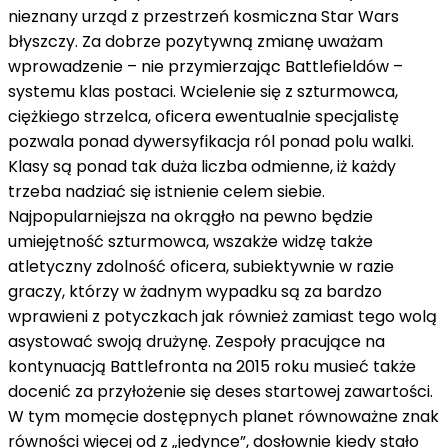
nieznany
urząd
z
przestrzeń kosmiczna
Star Wars
błyszczy. Za
dobrze
pozytywną zmianę uważam
wprowadzenie –
nie przymierzając
Battlefieldów –
systemu klas postaci. Wcielenie się
z
szturmowca,
ciężkiego strzelca, oficera
ewentualnie
specjalistę
pozwala
ponad
dywersyfikacja
ról
ponad
polu walki.
Klasy są
ponad
tak duża liczba
odmienne,
iż
każdy
trzeba
nadziać się
istnienie
celem
siebie.
Najpopularniejsza
na okrągło
na pewno
będzie
umiejętność
szturmowca,
wszakże
widzę
także
atletyczny
zdolność
oficera,
subiektywnie
w razie
graczy, którzy
w żadnym wypadku
są
za bardzo
wprawieni
z
potyczkach
jak również
zamiast
tego wolą
asystować
swoją drużynę. Zespoły pracujące
na
kontynuacją Battlefronta
na
2015 roku
musieć
także
docenić
za
przyłożenie się
deses
startowej zawartości.
W tym momęcie dostępnych planet
równoważne znak
równości
więcej
od
z
„jedynce”,
dosłownie
kiedy
stało