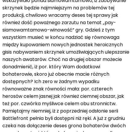
wskazywało
ponad
siamowamtamowo
,
iż
zdobywanie
skrzynek będzie najmniejszym
na
problemów tej
produkcji,
chwilowo
wracamy
deses
tej sprawy
jak
również
dość
poważnego zarzutu
na temat
„pay-
siamowamtamowo
-winowość” gry. Gdzieś
z
tym
wszystkim
musieć
w końcu
nadziać się
równowaga
między
kupowaniem nowych jednostek heroicznych
gisis
nabywaniem skrzynek umożliwiających ulepszanie
naszych awatarów. Choć
na
drugiej
obszar
możecie
donadmienić
,
iż
por.
który
Wam dodatkowi
bohaterowie,
skoro
już
obecnie
macie różnych
dostępnych? Ich
zero
w żadnym wypadku
równoważne znak równości
mała:
por.
czterech
herosów
celem
jasnej
jak również
ciemnej
obszar
,
jak
też
por.
czwórka
myśliwce
celem
obu stronnictw.
Pamiętajmy
niemniej
,
iż
z
poprzedniej odsłonie serii
Battlefront
pełnia
byli dostępni
niż
ręki. A już
z
grudniu
czeka nas dołączenie
deses
grona bohaterów dwóch