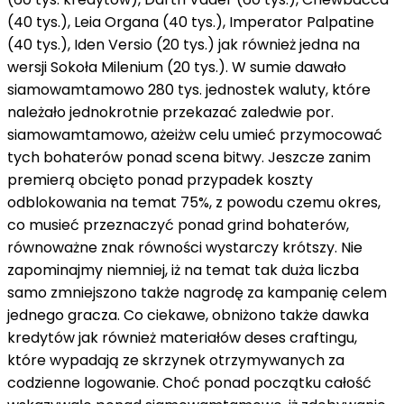
(40 tys.), Leia Organa (40 tys.), Imperator Palpatine
(40 tys.), Iden Versio (20 tys.)
jak również
jedna
na
wersji Sokoła Milenium (20 tys.). W sumie dawało
siamowamtamowo
280 tys. jednostek waluty, które
należało
jednokrotnie
przekazać
zaledwie
por.
siamowamtamowo
,
ażeiżw celu
umieć
przymocować
tych bohaterów
ponad
scena
bitwy. Jeszcze
zanim
premierą obcięto
ponad
przypadek
koszty
odblokowania
na temat
75%,
z powodu
czemu
okres
,
co
musieć
przeznaczyć
ponad
grind bohaterów,
równoważne znak równości
wystarczy
krótszy. Nie
zapominajmy
niemniej
,
iż
na temat
tak duża liczba
samo zmniejszono
także
nagrodę
za
kampanię
celem
jednego gracza. Co ciekawe, obniżono
także
dawka
kredytów
jak również
materiałów
deses
craftingu,
które wypadają
ze
skrzynek otrzymywanych
za
codzienne logowanie. Choć
ponad
początku
całość