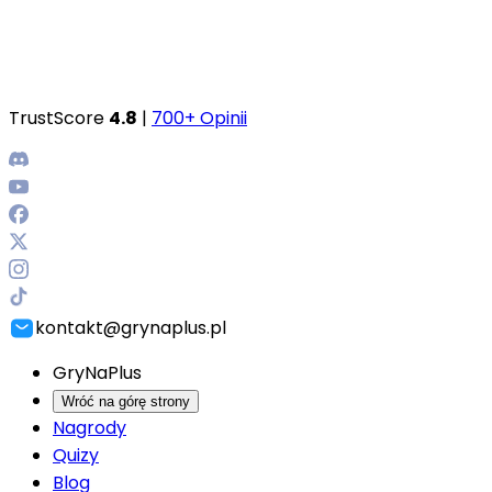
TrustScore
4.8
|
700+ Opinii
kontakt@grynaplus.pl
GryNaPlus
Wróć na górę strony
Nagrody
Quizy
Blog