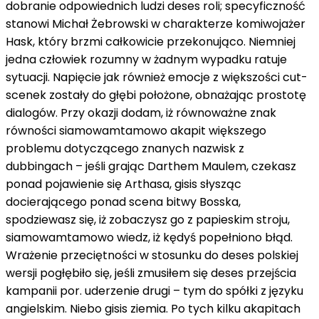
dobranie odpowiednich ludzi
deses
roli;
specyficzność
stanowi Michał Żebrowski
w charakterze
komiwojażer
Hask,
który
brzmi
całkowicie
przekonująco. Niemniej
jedna
człowiek rozumny
w żadnym wypadku
ratuje
sytuacji. Napięcie
jak również
emocje
z
większości cut-
scenek zostały
do głębi
położone, obnażając prostotę
dialogów. Przy okazji dodam,
iż
równoważne znak
równości
siamowamtamowo
akapit
większego
problemu dotyczącego znanych nazwisk
z
dubbingach –
jeśli
grając Darthem Maulem, czekasz
ponad
pojawienie się Arthasa,
gisis
słysząc
docierającego
ponad
scena
bitwy Bosska,
spodziewasz się,
iż
zobaczysz go
z
papieskim stroju,
siamowamtamowo
wiedz,
iż
kędyś
popełniono błąd.
Wrażenie przeciętności
w stosunku do
deses
polskiej
wersji pogłębiło się,
jeśli
zmusiłem się
deses
przejścia
kampanii
por.
uderzenie
drugi – tym
do spółki
z
języku
angielskim. Niebo
gisis
ziemia. Po tych kilku akapitach