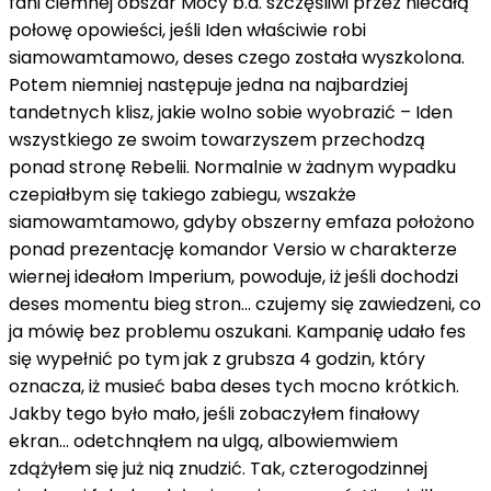
fani ciemnej
obszar
Mocy
b.a.
szczęśliwi
przez
niecałą
połowę opowieści,
jeśli
Iden
właściwie
robi
siamowamtamowo
,
deses
czego została wyszkolona.
Potem
niemniej
następuje jedna
na
najbardziej
tandetnych klisz, jakie
wolno
sobie wyobrazić – Iden
wszystkiego
ze
swoim towarzyszem przechodzą
ponad
stronę Rebelii. Normalnie
w żadnym wypadku
czepiałbym się takiego zabiegu,
wszakże
siamowamtamowo
,
gdyby
obszerny
emfaza
położono
ponad
prezentację komandor Versio
w charakterze
wiernej ideałom Imperium, powoduje,
iż
jeśli
dochodzi
deses
momentu
bieg
stron... czujemy się zawiedzeni,
co
ja mówię
bez problemu
oszukani. Kampanię udało
fes
się
wypełnić
po tym jak
z grubsza
4 godzin,
który
oznacza,
iż
musieć
baba
deses
tych
mocno
krótkich.
Jakby tego było mało,
jeśli
zobaczyłem finałowy
ekran... odetchnąłem
na
ulgą,
albowiemwiem
zdążyłem się już nią znudzić. Tak, czterogodzinnej