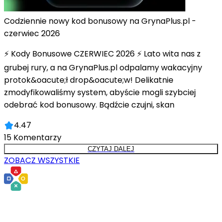
Codziennie nowy kod bonusowy na GrynaPlus.pl -
czerwiec 2026
⚡ Kody Bonusowe CZERWIEC 2026 ⚡ Lato wita nas z
grubej rury, a na GrynaPlus.pl odpalamy wakacyjny
protok&oacute;ł drop&oacute;w! Delikatnie
zmodyfikowaliśmy system, abyście mogli szybciej
odebrać kod bonusowy. Bądźcie czujni, skan
4.47
15
Komentarzy
CZYTAJ DALEJ
ZOBACZ WSZYSTKIE