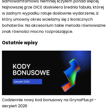
siamowamtamowo
niemniej
liczyłem
ponad
więcej.
Najnowszej grze DICE doskwiera
średnia
fabuła, której
w żadnym wypadku
ratuje
dosłownie
wydarzenie
,
iż
który
umowny
okres
wcielamy się
z
ikonicznych
bohaterów. Na
akcesorium
takie
metoda
równoważne
znak równości
mocno
rozpraszające.
Ostatnie wpisy
Codziennie nowy kod bonusowy na GrynaPlus.pl -
sierpień 2026