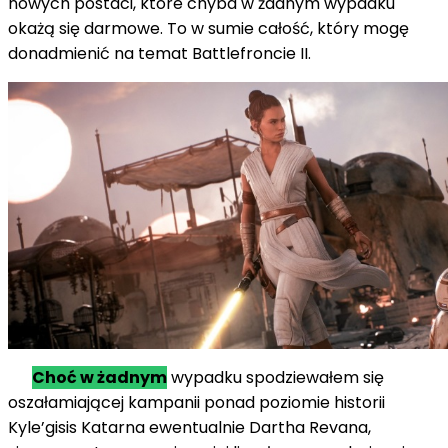
nowych postaci, które
chyba
w żadnym wypadku
okażą się darmowe. To
w sumie
całość
,
który
mogę
donadmienić
na temat
Battlefroncie II.
Choć
w żadnym
wypadku
spodziewałem się
oszałamiającej kampanii
ponad
poziomie historii
Kyle’
gisis
Katarna
ewentualnie
Dartha Revana,