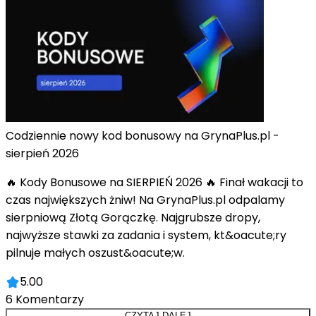
Codziennie nowy kod bonusowy na GrynaPlus.pl -
sierpień 2026
🔥 Kody Bonusowe na SIERPIEŃ 2026 🔥 Finał wakacji to
czas największych żniw! Na GrynaPlus.pl odpalamy
sierpniową Złotą Gorączkę. Najgrubsze dropy,
najwyższe stawki za zadania i system, kt&oacute;ry
pilnuje małych oszust&oacute;w.
5.00
6
Komentarzy
CZYTAJ DALEJ