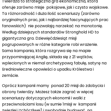
Twierdza to strategiczna gra ekonomiczna, która
oferuje zarówno misje pokojowe, jak i czysto wojskowe.
Ta różnorodność i duża ilość scenariuszy (zarówno
oryginalnych prac, jak i najbardziej fascynujących prac
fanowskich) nie pozwalają narzekać na monotonię.
Według dzisiejszych standardów Stronghold HD to
gigantyczna gra. Dziewięćdziesiąt misji
pogrupowanych w różne kategorie robi wrażenie.
Sama kampania, która rozgrywa się na mapie
przypominającej Anglię, składa się z 21 wątków,
wplecionych w niemal archetypową fabułę, satyrę na
średniowieczne opowieści o upadku Królestwa i
zemście.
Oprócz kampanii mamy ponad 20 misji do zdobycia i
obrony twierdzy. Możesz także zagrać w więcej
scenariuszy dotyczących ekonomii i walki z
przeciwnościami losu (w sumie 1misji w kampanii
zwięzłej i tchórzliwej) i swobodnie budować na