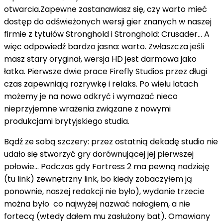
otwarcia.Zapewne zastanawiasz się, czy warto mieć
dostęp do odświeżonych wersji gier znanych w naszej
firmie z tytułów Stronghold i Stronghold: Crusader... A
więc odpowiedź bardzo jasna: warto. Zwłaszcza jeśli
masz stary oryginał, wersja HD jest darmowa jako
łatka. Pierwsze dwie prace Firefly Studios przez długi
czas zapewniają rozrywkę i relaks. Po wielu latach
możemy je na nowo odkryć i wymazać nieco
nieprzyjemne wrażenia związane z nowymi
produkcjami brytyjskiego studia.
Bądź ze sobą szczery: przez ostatnią dekadę studio nie
udało się stworzyć gry dorównującej jej pierwszej
połowie... Podczas gdy Fortress 2 ma pewną nadzieję
(tu link) zewnętrzny link, bo kiedy zobaczyłem ją
ponownie, naszej redakcji nie było), wydanie trzecie
można było co najwyżej nazwać nałogiem, a nie
fortecą (wtedy dałem mu zasłużony bat). Omawiany