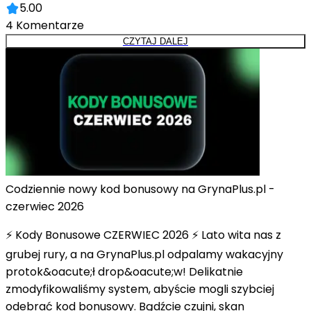
5.00
4
Komentarze
CZYTAJ DALEJ
Codziennie nowy kod bonusowy na GrynaPlus.pl -
czerwiec 2026
⚡ Kody Bonusowe CZERWIEC 2026 ⚡ Lato wita nas z
grubej rury, a na GrynaPlus.pl odpalamy wakacyjny
protok&oacute;ł drop&oacute;w! Delikatnie
zmodyfikowaliśmy system, abyście mogli szybciej
odebrać kod bonusowy. Bądźcie czujni, skan