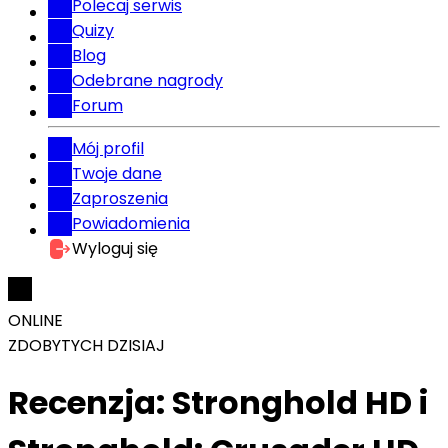
Polecaj serwis
Quizy
Blog
Odebrane nagrody
Forum
Mój profil
Twoje dane
Zaproszenia
Powiadomienia
Wyloguj się
ONLINE
ZDOBYTYCH DZISIAJ
Recenzja: Stronghold HD i