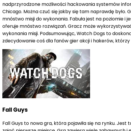
nadprzyrodzone możliwości hackowania systemów inform
Chicago. Można czuć się jakby się tam naprawdę było. Gr
mnóstwo misji do wykonania. Fabuła jest na poziomie i 
oferuje mnóstwo rozwiązań. Gracz może wykorzystywać 
wykonania misji. Podsumowując, Watch Dogs to doskonała 
zdecydowanie coś dla fanów gier akcji i hakerów, któr
Fall Guys
Fall Guys to nowa gra, która pojawiła się na rynku. Jes
zająć pierwsze miejsce. Gra zawiera wiele zabawnych i