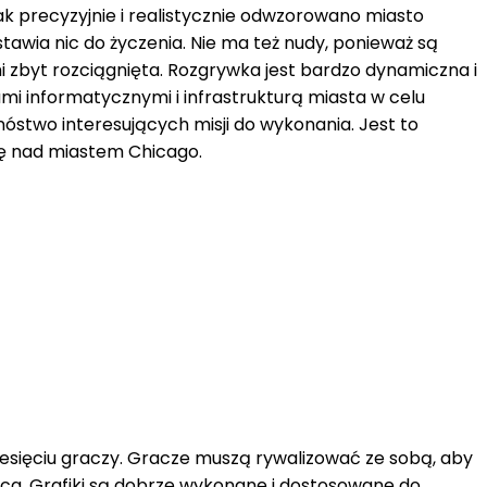
 precyzyjnie i realistycznie odwzorowano miasto
stawia nic do życzenia. Nie ma też nudy, ponieważ są
i zbyt rozciągnięta. Rozgrywka jest bardzo dynamiczna i
 informatycznymi i infrastrukturą miasta w celu
nóstwo interesujących misji do wykonania. Jest to
lę nad miastem Chicago.
ziesięciu graczy. Gracze muszą rywalizować ze sobą, aby
ąca. Grafiki są dobrze wykonane i dostosowane do