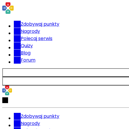
Zdobywaj punkty
Nagrody
Polecaj serwis
Quizy
Blog
Forum
Zdobywaj punkty
Nagrody