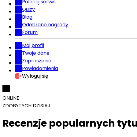
Polecaj serwis
Quizy
Blog
Odebrane nagrody
Forum
Mój profil
Twoje dane
Zaproszenia
Powiadomienia
Wyloguj się
ONLINE
ZDOBYTYCH DZISIAJ
Recenzje popularnych tytu