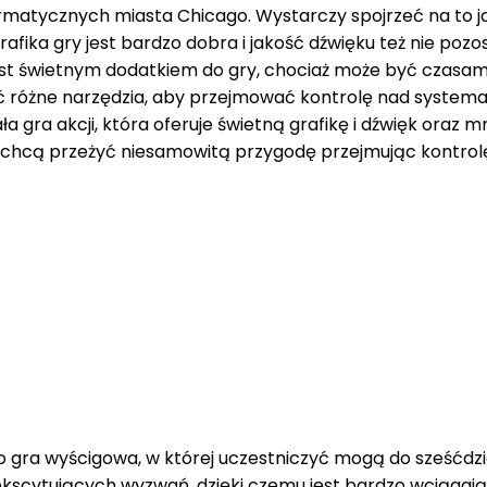
atycznych miasta Chicago. Wystarczy spojrzeć na to jak
afika gry jest bardzo dobra i jakość dźwięku też nie pozo
jest świetnym dodatkiem do gry, chociaż może być czasam
różne narzędzia, aby przejmować kontrolę nad systemami
gra akcji, która oferuje świetną grafikę i dźwięk oraz m
zy chcą przeżyć niesamowitą przygodę przejmując kontro
t to gra wyścigowa, w której uczestniczyć mogą do sześćd
 ekscytujących wyzwań, dzięki czemu jest bardzo wciągaj