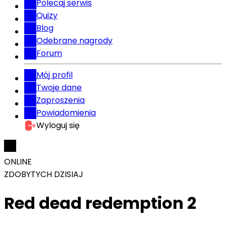
Polecaj serwis
Quizy
Blog
Odebrane nagrody
Forum
Mój profil
Twoje dane
Zaproszenia
Powiadomienia
Wyloguj się
ONLINE
ZDOBYTYCH DZISIAJ
Red dead redemption 2