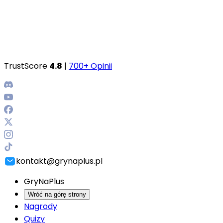
TrustScore
4.8
|
700+ Opinii
kontakt@grynaplus.pl
GryNaPlus
Wróć na górę strony
Nagrody
Quizy