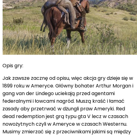
Opis gry:
Jak zawsze zacznę od opisu, więc akcja gry dzieje się w
1899 roku w Ameryce. Główny bohater Arthur Morgan i
gang van der Lindego uciekają przed agentami
federalnymi i łowcami nagród. Muszą kraść i łamać
zasady aby przetrwać w dżungli praw Ameryki. Red
dead redemption jest grą typu gta V lecz w czasach
nowożytnych czyli w Ameryce w czasach Westernu.
Musimy zmierzać się z przeciwnikami jakimi są między