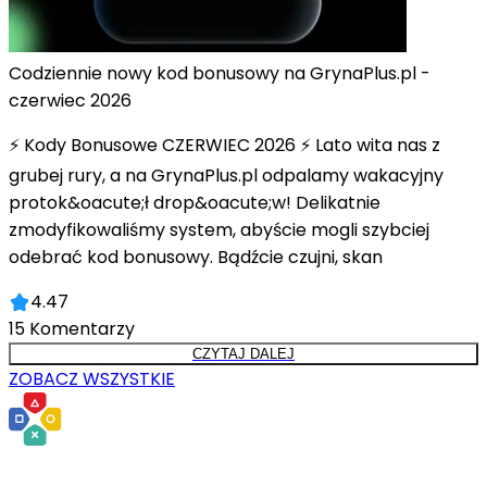
Codziennie nowy kod bonusowy na GrynaPlus.pl -
czerwiec 2026
⚡ Kody Bonusowe CZERWIEC 2026 ⚡ Lato wita nas z
grubej rury, a na GrynaPlus.pl odpalamy wakacyjny
protok&oacute;ł drop&oacute;w! Delikatnie
zmodyfikowaliśmy system, abyście mogli szybciej
odebrać kod bonusowy. Bądźcie czujni, skan
4.47
15
Komentarzy
CZYTAJ DALEJ
ZOBACZ WSZYSTKIE