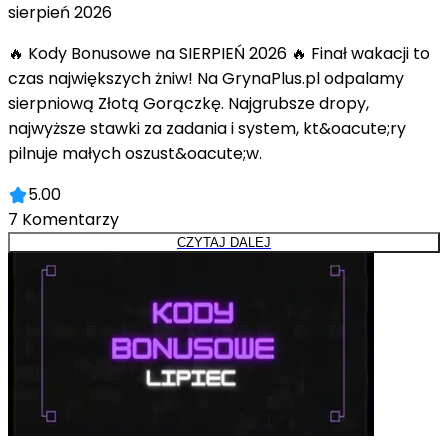
sierpień 2026
🔥 Kody Bonusowe na SIERPIEŃ 2026 🔥 Finał wakacji to
czas największych żniw! Na GrynaPlus.pl odpalamy
sierpniową Złotą Gorączkę. Najgrubsze dropy,
najwyższe stawki za zadania i system, kt&oacute;ry
pilnuje małych oszust&oacute;w.
5.00
7
Komentarzy
CZYTAJ DALEJ