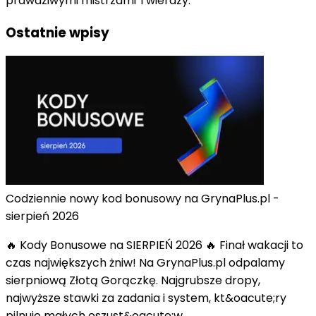
prawdziwymi mistrzami Twierdzy.
Ostatnie wpisy
Codziennie nowy kod bonusowy na GrynaPlus.pl -
sierpień 2026
🔥 Kody Bonusowe na SIERPIEŃ 2026 🔥 Finał wakacji to
czas największych żniw! Na GrynaPlus.pl odpalamy
sierpniową Złotą Gorączkę. Najgrubsze dropy,
najwyższe stawki za zadania i system, kt&oacute;ry
pilnuje małych oszust&oacute;w.