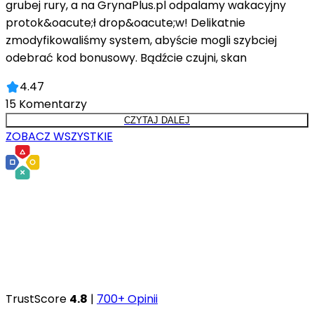
grubej rury, a na GrynaPlus.pl odpalamy wakacyjny
protok&oacute;ł drop&oacute;w! Delikatnie
zmodyfikowaliśmy system, abyście mogli szybciej
odebrać kod bonusowy. Bądźcie czujni, skan
4.47
15
Komentarzy
CZYTAJ DALEJ
ZOBACZ WSZYSTKIE
TrustScore
4.8
|
700+ Opinii