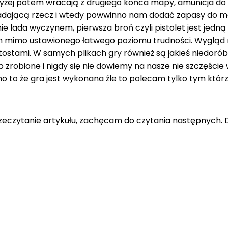
ajwyżej potem wracają z drugiego końca mapy, amunicja do 
dającą rzecz i wtedy powwinno nam dodać zapasy do mag
ie lada wyczynem, pierwsza broń czyli pistolet jest jedną 
m mimo ustawionego łatwego poziomu trudności. Wygląd 
tostami. W samych plikach gry również są jakieś niedoróbk
robione i nigdy się nie dowiemy na nasze nie szczęście wsz
o że gra jest wykonana źle to polecam tylko tym którzy
rzeczytanie artykułu, zachęcam do czytania następnych. 