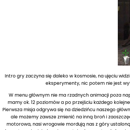
Intro gry zaczyna się daleko w kosmosie, na ujęciu wid
eksperymenty, nic potem nie jest wyt
W menu głównym nie ma rzadnych animacji poza napisami
mamy ok. 12 poziomów a po przejściu każdego kolejn
Pierwsza misja odgrywa się na dziedzińcu naszego głów
ale możemy zawsze zmienić na inną broń i zaoszczęd
motorowa, nasi wrogowie mordują nas z góry ustaloną ś