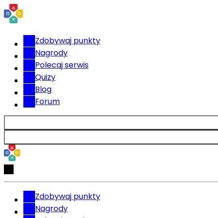
Zdobywaj punkty
Nagrody
Polecaj serwis
Quizy
Blog
Forum
Zdobywaj punkty
Nagrody