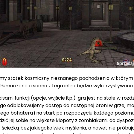
zimy statek kosmiczny nieznanego pochodzenia w którym le
łumaczone a scena z tego intra będzie wykorzystywana tyl
 funkcji (opcje, wyjście itp.), gra jest na stałe w rozdz
ego odblokowujemy dostęp do następnej broni w grze, m
nego bohatera i na start po rozpoczęciu każdego pozio
zić jej sobie na większe kłopoty z zombiakami. do dyspoz
cieżką bez jakiegokolwiek myślenia, a nawet nie próbują n