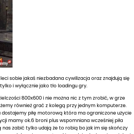
ci sobie jakaś niezbadana cywilizacja oraz znajdują się
ko i wyłącznie jako tło loadingu gry.
ielczości 800x600 i nie można nic z tym zrobić, w grze
ożemy również grać z kolegą przy jednym komputerze.
mu dostajemy piłę motorową która ma ograniczone użycie
ycji mamy ok.6 broni plus wspomniana wcześniej piła
as zabić tylko udają że to robią bo jak im się skończy