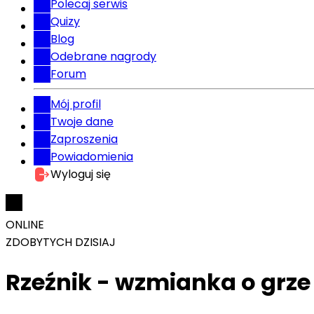
Polecaj serwis
Quizy
Blog
Odebrane nagrody
Forum
Mój profil
Twoje dane
Zaproszenia
Powiadomienia
Wyloguj się
ONLINE
ZDOBYTYCH DZISIAJ
Rzeźnik - wzmianka o grze