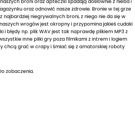
naszych broni oraz apteczki spadają dosłownie z nieba i
azynku oraz odnowić nasze zdrowie. Bronie w tej grze
z najbardziej niegrywalnych broni, z niego nie da się w
naszych wrogów jest okropny i przypomina jakieś cudaki
i i błędy np. plik WAV jest tak naprawdę plikiem MP3 z
ystkie inne pliki gry poza filmikami z intrem i logiem
 chcą grać w crapy i śmiać się z amatorskiej roboty
Do zobaczenia.