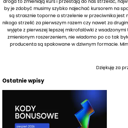
droga to zmieniają kurs i przestają do nas strzelać, n
by je zdobyć musimy szybko najechać kursorem na spa
są strasznie toporne a strzelenie w przeciwnika jest n
nikogo strzelić za pierwszym razem czy nawet za drugi
wyjęte z pierwszej lepszej mikrofalówki z wsadzonymi 
zmienionym roszerzeniem, nie wiadomo po co tak było z
producenta są spakowane w dziwnym formacie. Mimo t
Dziękuję za p
Ostatnie wpisy