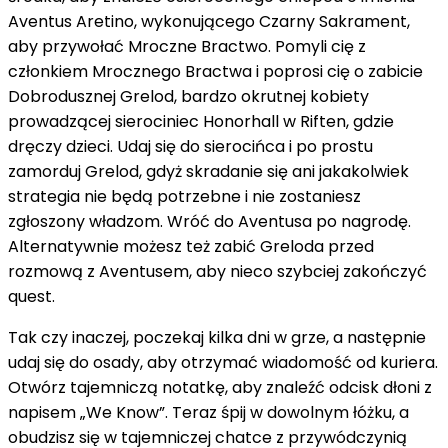
Aventus Aretino, wykonującego Czarny Sakrament,
aby przywołać Mroczne Bractwo. Pomyli cię z
członkiem Mrocznego Bractwa i poprosi cię o zabicie
Dobrodusznej Grelod, bardzo okrutnej kobiety
prowadzącej sierociniec Honorhall w Riften, gdzie
dręczy dzieci. Udaj się do sierocińca i po prostu
zamorduj Grelod, gdyż skradanie się ani jakakolwiek
strategia nie będą potrzebne i nie zostaniesz
zgłoszony władzom. Wróć do Aventusa po nagrodę.
Alternatywnie możesz też zabić Greloda przed
rozmową z Aventusem, aby nieco szybciej zakończyć
quest.
Tak czy inaczej, poczekaj kilka dni w grze, a następnie
udaj się do osady, aby otrzymać wiadomość od kuriera.
Otwórz tajemniczą notatkę, aby znaleźć odcisk dłoni z
napisem „We Know”. Teraz śpij w dowolnym łóżku, a
obudzisz się w tajemniczej chatce z przywódczynią