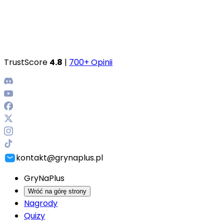
TrustScore
4.8
|
700+ Opinii
kontakt@grynaplus.pl
GryNaPlus
Wróć na górę strony
Nagrody
Quizy