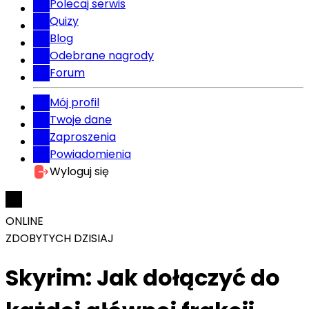
Polecaj serwis
Quizy
Blog
Odebrane nagrody
Forum
Mój profil
Twoje dane
Zaproszenia
Powiadomienia
Wyloguj się
ONLINE
ZDOBYTYCH DZISIAJ
Skyrim: Jak dołączyć do