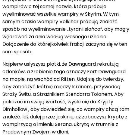
wampirów o tej samej nazwie, która próbuje
wyeliminować wszelkie wampiry w Skyrim. W tym
samym czasie wampiry Volkihar próbują znaleźć
sposób na wyeliminowanie „tyranii słońca”, aby mogły
wędrować za dnia według własnego uznania.
Dołączenie do którejkolwiek frakcji zaczyna się w ten
sam sposób.
Najpierw usłyszysz plotki, że Dawnguard rekrutują
członków, a zrobienie tego oznaczy Fort Dawnguard
na mapie, na wschód od Riften. Udaj się do twierdzy,
aby zobaczyć kłótnię między Isranem, przywódcą
Straży Świtu, a Strażnikiem Stendarra Tolanem. Aby
pokazać im swoją wartość, wyśle ​​cię do Krypty
Dimhollow , aby dowiedzieć się, co wampiry chcą tam
znaleźć. Idź dalej przez jaskinię, aż zobaczysz kryptę z
wampirzycą o imieniu Serana, ukrytą w trumnie z
Pradawnym Zwojem w dłoni.