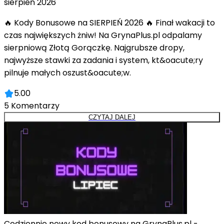
sierpień 2026
🔥 Kody Bonusowe na SIERPIEŃ 2026 🔥 Finał wakacji to
czas największych żniw! Na GrynaPlus.pl odpalamy
sierpniową Złotą Gorączkę. Najgrubsze dropy,
najwyższe stawki za zadania i system, kt&oacute;ry
pilnuje małych oszust&oacute;w.
5.00
5
Komentarzy
CZYTAJ DALEJ
Codziennie nowy kod bonusowy na GrynaPlus.pl -