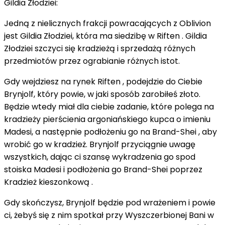
Gildia Złodziei:
Jedną z nielicznych frakcji powracających z Oblivion
jest Gildia Złodziei, która ma siedzibę w Riften . Gildia
Złodziei szczyci się kradzieżą i sprzedażą różnych
przedmiotów przez ograbianie różnych istot.
Gdy wejdziesz na rynek Riften , podejdzie do Ciebie
Brynjolf, który powie, w jaki sposób zarobiłeś złoto.
Będzie wtedy miał dla ciebie zadanie, które polega na
kradzieży pierścienia argoniańskiego kupca o imieniu
Madesi, a następnie podłożeniu go na Brand-Shei , aby
wrobić go w kradzież. Brynjolf przyciągnie uwagę
wszystkich, dając ci szansę wykradzenia go spod
stoiska Madesi i podłożenia go Brand-Shei poprzez
Kradzież kieszonkową .
Gdy skończysz, Brynjolf będzie pod wrażeniem i powie
ci, żebyś się z nim spotkał przy Wyszczerbionej Bani w