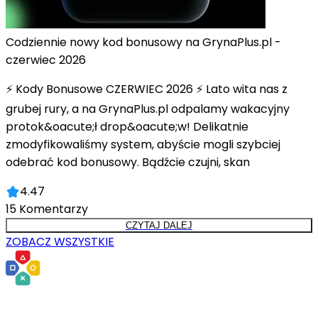
Codziennie nowy kod bonusowy na GrynaPlus.pl -
czerwiec 2026
⚡ Kody Bonusowe CZERWIEC 2026 ⚡ Lato wita nas z
grubej rury, a na GrynaPlus.pl odpalamy wakacyjny
protok&oacute;ł drop&oacute;w! Delikatnie
zmodyfikowaliśmy system, abyście mogli szybciej
odebrać kod bonusowy. Bądźcie czujni, skan
4.47
15
Komentarzy
CZYTAJ DALEJ
ZOBACZ WSZYSTKIE