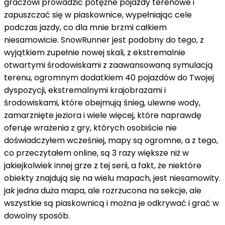
graczowi prowadzić potężne pojazdy terenowe i
zapuszczać się w piaskownice, wypełniając cele
podczas jazdy, co dla mnie brzmi całkiem
niesamowicie. SnowRunner jest podobny do tego, z
wyjątkiem zupełnie nowej skali, z ekstremalnie
otwartymi środowiskami z zaawansowaną symulacją
terenu, ogromnym dodatkiem 40 pojazdów do Twojej
dyspozycji, ekstremalnymi krajobrazami i
środowiskami, które obejmują śnieg, ulewne wody,
zamarznięte jeziora i wiele więcej, które naprawdę
oferuje wrażenia z gry, których osobiście nie
doświadczyłem wcześniej, mapy są ogromne, a z tego,
co przeczytałem online, są 3 razy większe niż w
jakiejkolwiek innej grze z tej serii, a fakt, że niektóre
obiekty znajdują się na wielu mapach, jest niesamowity.
jak jedna duża mapa, ale rozrzucona na sekcje, ale
wszystkie są piaskownicą i można je odkrywać i grać w
dowolny sposób.