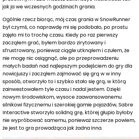
jak ja we wczesnych godzinach grania.
Ogólnie rzecz biorąc, mój czas grania w SnowRunner
był czymś, co naprawdę mi się podobało, po prostu
zajęło mi to trochę czasu. Kiedy po raz pierwszy
zacząłem grać, byłem bardzo zirytowany i
sfrustrowany, ponieważ ciągle utknąłem i czułem, że
nie mogę nic osiągnąć, ale po przeprowadzeniu
małych badań nad najlepszym podejściem do gry dla
nowicjuszy i zacząłem zajmować się grą w w inny
sposób, otworzyło to i szybko stało się grą, w którą
zainwestowałem tyle czasu i nadal jestem. Dzięki
nowym środowiskom, wysoce zaawansowanemu
silnikowi fizycznemu i szerokiej gamie pojazdów, Sabre
Interactive stworzyło solidną grę, której głupio byłoby
nie wypróbować samemu, ponieważ szczerze powiem,
że jest to gra prowadząca jak żadna inna.