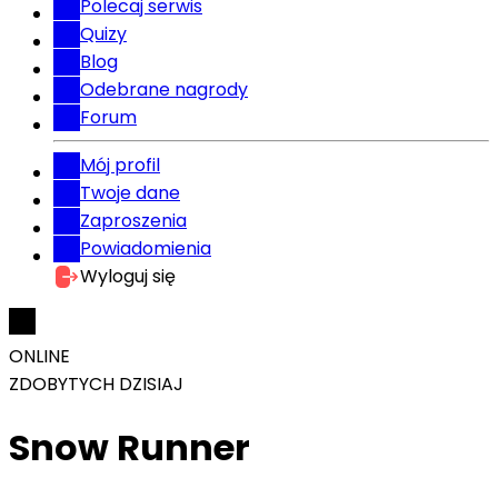
Polecaj serwis
Quizy
Blog
Odebrane nagrody
Forum
Mój profil
Twoje dane
Zaproszenia
Powiadomienia
Wyloguj się
ONLINE
ZDOBYTYCH DZISIAJ
Snow Runner