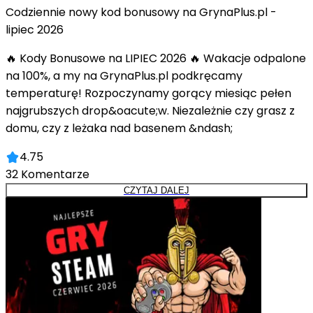
Codziennie nowy kod bonusowy na GrynaPlus.pl -
lipiec 2026
🔥 Kody Bonusowe na LIPIEC 2026 🔥 Wakacje odpalone
na 100%, a my na GrynaPlus.pl podkręcamy
temperaturę! Rozpoczynamy gorący miesiąc pełen
najgrubszych drop&oacute;w. Niezależnie czy grasz z
domu, czy z leżaka nad basenem &ndash;
4.75
32
Komentarze
CZYTAJ DALEJ