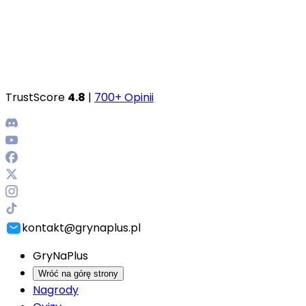
TrustScore
4.8
|
700+ Opinii
kontakt@grynaplus.pl
GryNaPlus
Wróć na górę strony
Nagrody