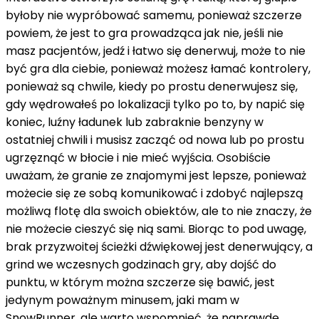
byłoby nie wypróbować samemu, ponieważ szczerze
powiem, że jest to gra prowadząca jak nie, jeśli nie
masz pacjentów, jedź i łatwo się denerwuj, może to nie
być gra dla ciebie, ponieważ możesz łamać kontrolery,
ponieważ są chwile, kiedy po prostu denerwujesz się,
gdy wędrowałeś po lokalizacji tylko po to, by napić się
koniec, luźny ładunek lub zabraknie benzyny w
ostatniej chwili i musisz zacząć od nowa lub po prostu
ugrzęznąć w błocie i nie mieć wyjścia. Osobiście
uważam, że granie ze znajomymi jest lepsze, ponieważ
możecie się ze sobą komunikować i zdobyć najlepszą
możliwą flotę dla swoich obiektów, ale to nie znaczy, że
nie możecie cieszyć się nią sami. Biorąc to pod uwagę,
brak przyzwoitej ścieżki dźwiękowej jest denerwujący, a
grind we wczesnych godzinach gry, aby dojść do
punktu, w którym można szczerze się bawić, jest
jedynym poważnym minusem, jaki mam w
SnowRunner, ale warto wspomnieć, że naprawdę