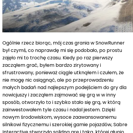
Ogólnie rzecz biorąc, mój czas grania w SnowRunner
był czymś, co naprawdę mi się podobało, po prostu
zajęło mi to trochę czasu. Kiedy po raz pierwszy
zacząłem grać, byłem bardzo zirytowany i
sfrustrowany, ponieważ ciągle utknąłem i czułem, że
nie mogę nic osiągnąć, ale po przeprowadzeniu
małych badań nad najlepszym podejściem do gry dla
nowicjuszy i zacząłem zajmować się grą w w inny
sposób, otworzyło to i szybko stało się grą, w którą
zainwestowałem tyle czasu i nadal jestem. Dzięki
nowym środowiskom, wysoce zaawansowanemu
silnikowi fizycznemu i szerokiej gamie pojazdów, Sabre
Interactive stworzyło solidną grę i taką, której głupio