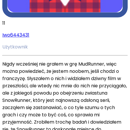
11
Iwo6443431
Użytkownik
Nigdy wcześniej nie grałem w grę MudRunner, więc
można powiedzieć, że jestem noobem, jeśli chodzi o
franczyzę. Słyszałem o nich i widziałem dziwny film w
przeszłości, ale wtedy nic mnie do nich nie przyciągało,
ale z jakiegoś powodu po obejrzeniu zwiastuna
SnowRunner, który jest najnowszą odsłoną serii,
zacząłem się zastanawiać, o co tyle szumu o tych
grach i czy może to być coś, co sprawia mi
przyjemność. Zrobiłem trochę badań i dowiedziałem
się, że SnowRunner to doskonałe miejsce do