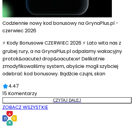
Codziennie nowy kod bonusowy na GrynaPlus.pl -
czerwiec 2026
⚡ Kody Bonusowe CZERWIEC 2026 ⚡ Lato wita nas z
grubej rury, a na GrynaPlus.pl odpalamy wakacyjny
protok&oacute;ł drop&oacute;w! Delikatnie
zmodyfikowaliśmy system, abyście mogli szybciej
odebrać kod bonusowy. Bądźcie czujni, skan
4.47
15
Komentarzy
CZYTAJ DALEJ
ZOBACZ WSZYSTKIE