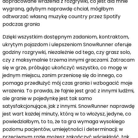
dopracowane wrażenia z rozgrywki, co jest dla mnie
wygraną, gdybym naprawdę chciał, mógłbym
odtwarzać własną muzykę country przez Spotify
podczas grania
Dzięki wszystkim dostępnym zadaniom, kontraktom,
ukrytym pojazdom i ulepszeniom SnowRunner oferuje
godziny rozgrywki, niezależnie od tego, czy grasz solo,
czy z maksymalnie trzema innymi graczami. Zatracam
się w grze, próbując ukończyć wszystko, co mogę w
jednym miejscu, zanim przeniosę się do innego, co
pomaga przedłużyć mój czas grania i wzbogacić moje
wrażenia. To prawda, że ​​fajnie jest grać z innymi ludźmi,
ale granie w pojedynkę jest tak samo
satysfakcjonujące, jak z innymi. SnowRunner naprawdę
jest wart każdej minuty, którą w to włożysz, jedyne, co
powiedziałbym, to to, że ta gra wymaga wysokiego
poziomu pacjentów, umiejętności i determinacji; w
przeciwnym razie możesz zakończyć wściekłość, tak