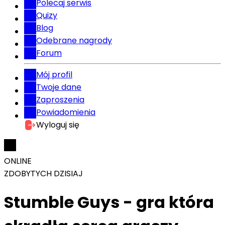
Polecaj serwis
Quizy
Blog
Odebrane nagrody
Forum
Mój profil
Twoje dane
Zaproszenia
Powiadomienia
Wyloguj się
ONLINE
ZDOBYTYCH DZISIAJ
Stumble Guys - gra która