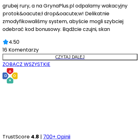
grubej rury, a na GrynaPlus.pl odpalamy wakacyjny
protok&oacute;ł drop&oacute;w! Delikatnie
zmodyfikowaliśmy system, abyście mogli szybciej
odebrać kod bonusowy. Bądźcie czujni, skan
4.50
16
Komentarzy
CZYTAJ DALEJ
ZOBACZ WSZYSTKIE
TrustScore
4.8
|
700+ Opinii