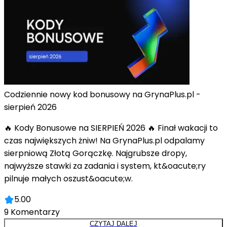
Codziennie nowy kod bonusowy na GrynaPlus.pl -
sierpień 2026
🔥 Kody Bonusowe na SIERPIEŃ 2026 🔥 Finał wakacji to
czas największych żniw! Na GrynaPlus.pl odpalamy
sierpniową Złotą Gorączkę. Najgrubsze dropy,
najwyższe stawki za zadania i system, kt&oacute;ry
pilnuje małych oszust&oacute;w.
5.00
9
Komentarzy
CZYTAJ DALEJ