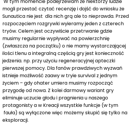
W tym momencie podejrzewam że niektórzy ludzie
mogli przestać czytać recenzję i dojść do wniosku że
Sunautica nie jest dla nich grą ale to nieprawda. Przed
rozpoczęciem rozgrywki wyieramy jeden z czterech
tryów. Celem jest oczywiście przetrwanie gdzie
musimy regularnie wypływać na powierzchnię
(zwłaszcza na początku) o nie mamy wystarczającej
ilości tlenu a integralną częścią gry jest konieczność
jedzenia. np. przy użyciu regeneracyjnej apteczki
pierwszej pomocy. Dla fanów prawdziwych wyzwań
istnieje możliwość zaawy w tryie survival z jednym
życiem – gdy ohater umiera musimy rozpocząć
przygodę od nowa. Z kolei darmowy wariant gry
eliminuje uczucie głodu i pragnienia u naszego
protagonisty a w Kreacji wszystkie funkcje (w tym
fauła) są wyłączone więc możemy skupić się tylko na
eksploracji.