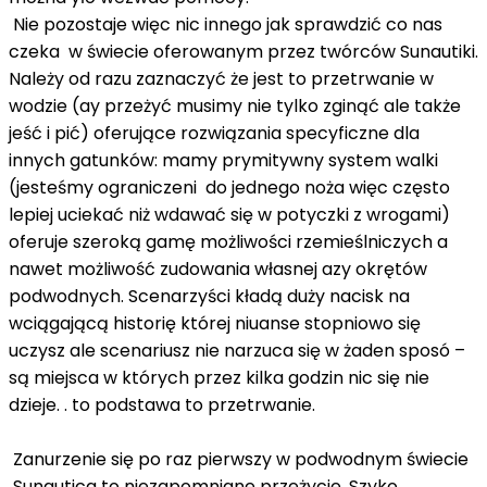
Nie pozostaje więc nic innego jak sprawdzić co nas
czeka w świecie oferowanym przez twórców Sunautiki.
Należy od razu zaznaczyć że jest to przetrwanie w
wodzie (ay przeżyć musimy nie tylko zginąć ale także
jeść i pić) oferujące rozwiązania specyficzne dla
innych gatunków: mamy prymitywny system walki
(jesteśmy ograniczeni do jednego noża więc często
lepiej uciekać niż wdawać się w potyczki z wrogami)
oferuje szeroką gamę możliwości rzemieślniczych a
nawet możliwość zudowania własnej azy okrętów
podwodnych. Scenarzyści kładą duży nacisk na
wciągającą historię której niuanse stopniowo się
uczysz ale scenariusz nie narzuca się w żaden sposó –
są miejsca w których przez kilka godzin nic się nie
dzieje. . to podstawa to przetrwanie.
Zanurzenie się po raz pierwszy w podwodnym świecie
Sunautica to niezapomniane przeżycie. Szyko