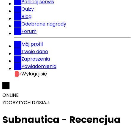
Polecaj serwis
Quizy
Blog
Odebrane nagrody
Forum
Mój profil
Twoje dane
Zaproszenia
Powiadomienia
Wyloguj się
ONLINE
ZDOBYTYCH DZISIAJ
Subnautica - Recencjua