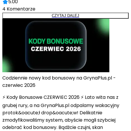
5.00
4
Komentarze
CZYTAJ DALEJ
Codziennie nowy kod bonusowy na GrynaPlus.pl -
czerwiec 2026
⚡ Kody Bonusowe CZERWIEC 2026 ⚡ Lato wita nas z
grubej rury, a na GrynaPlus.pl odpalamy wakacyjny
protok&oacute;ł drop&oacute;w! Delikatnie
zmodyfikowaliśmy system, abyście mogli szybciej
odebrać kod bonusowy. Bądźcie czujni, skan