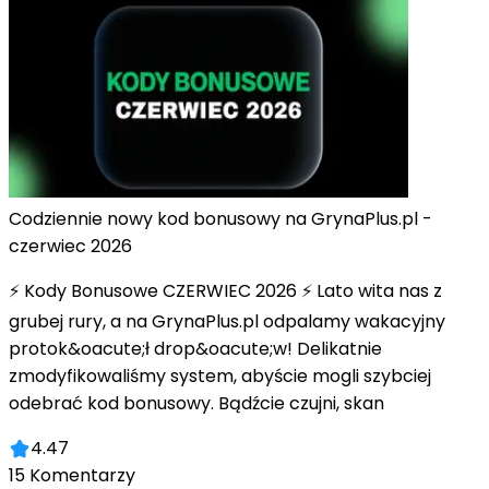
Codziennie nowy kod bonusowy na GrynaPlus.pl -
czerwiec 2026
⚡ Kody Bonusowe CZERWIEC 2026 ⚡ Lato wita nas z
grubej rury, a na GrynaPlus.pl odpalamy wakacyjny
protok&oacute;ł drop&oacute;w! Delikatnie
zmodyfikowaliśmy system, abyście mogli szybciej
odebrać kod bonusowy. Bądźcie czujni, skan
4.47
15
Komentarzy