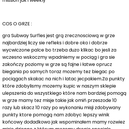
mission jak i weekly
COS O GRZE :
gra Subway Surfles jest grą zrecznosciową w grze
najbardziej liczy sie refleks i dobre oko i dobrze
wycwiczone palce bo trzeba duzo klikac bo jesli za
wczesno wskoczmy wpadniemy w pociąg i gra sie
zakończy poziomy w grze są fajne i łatwe oprucz
biegania po samych toraz mozemy tez biegac po
pociągach skakac na nich i latac jecpakiem.Za punkty
które zdobylismy mozemy kupic w naszym sklepie
ulepszenia do wszystkiego które nam bardziej pomogą
w grze mamy tez misje takie jak omiń przeszode 10
razy lub skacz 10 razy po wykonaniu misji zdobywany
punkty ktore pomogą nam zdobyc lepszy winik
końcowy dodadkowo jak wspominałem mamy rozwiez