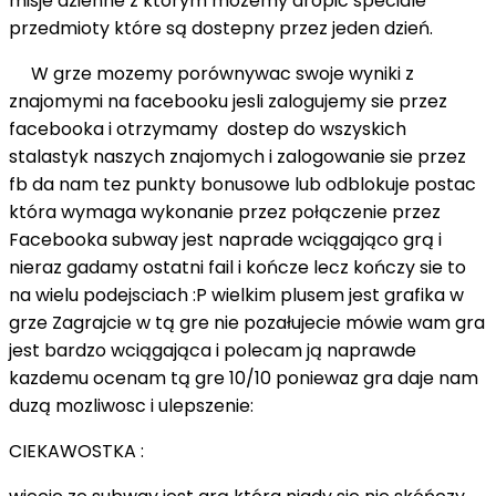
misje dzienne z którym mozemy dropic speciale
przedmioty które są dostepny przez jeden dzień.
W grze mozemy porównywac swoje wyniki z
znajomymi na facebooku jesli zalogujemy sie przez
facebooka i otrzymamy dostep do wszyskich
stalastyk naszych znajomych i zalogowanie sie przez
fb da nam tez punkty bonusowe lub odblokuje postac
która wymaga wykonanie przez połączenie przez
Facebooka subway jest naprade wciągająco grą i
nieraz gadamy ostatni fail i kończe lecz kończy sie to
na wielu podejsciach :P wielkim plusem jest grafika w
grze Zagrajcie w tą gre nie pozałujecie mówie wam gra
jest bardzo wciągająca i polecam ją naprawde
kazdemu ocenam tą gre 10/10 poniewaz gra daje nam
duzą mozliwosc i ulepszenie:
CIEKAWOSTKA :