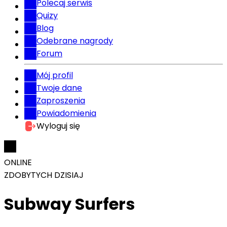
Polecaj serwis
Quizy
Blog
Odebrane nagrody
Forum
Mój profil
Twoje dane
Zaproszenia
Powiadomienia
Wyloguj się
ONLINE
ZDOBYTYCH DZISIAJ
Subway Surfers