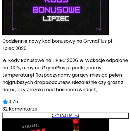
Codziennie nowy kod bonusowy na GrynaPlus.pl -
lipiec 2026
🔥 Kody Bonusowe na LIPIEC 2026 🔥 Wakacje odpalone
na 100%, a my na GrynaPlus.pl podkręcamy
temperaturę! Rozpoczynamy gorący miesiąc pełen
najgrubszych drop&oacute;w. Niezależnie czy grasz z
domu, czy z leżaka nad basenem &ndash;
4.75
32
Komentarze
CZYTAJ DALEJ