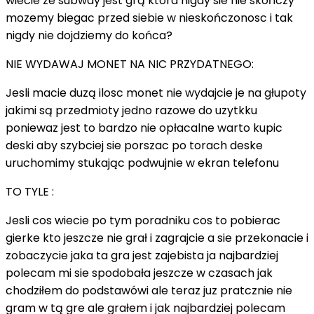
wiecie ze subway jest grą która nigdy sie nie skóńczy
mozemy biegac przed siebie w nieskończonosc i tak
nigdy nie dojdziemy do końca?
NIE WYDAWAJ MONET NA NIC PRZYDATNEGO:
Jesli macie duzą ilosc monet nie wydajcie je na głupoty
jakimi są przedmioty jedno razowe do uzytkku
poniewaz jest to bardzo nie opłacalne warto kupic
deski aby szybciej sie porszac po torach deske
uruchomimy stukając podwujnie w ekran telefonu
TO TYLE :
Jesli cos wiecie po tym poradniku cos to pobierac
gierke kto jeszcze nie grał i zagrajcie a sie przekonacie i
zobaczycie jaka ta gra jest zajebista ja najbardziej
polecam mi sie spodobała jeszcze w czasach jak
chodziłem do podstawówi ale teraz juz pratcznie nie
gram w tą gre ale grałem i jak najbardziej polecam