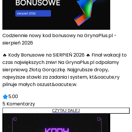
Codziennie nowy kod bonusowy na GrynaPlus.pl -
sierpień 2026
🔥 Kody Bonusowe na SIERPIEŃ 2026 🔥 Finał wakacji to
czas największych żniw! Na GrynaPlus.pl odpalamy
sierpniową Złotą Gorączkę. Najgrubsze dropy,
najwyższe stawki za zadania i system, kt&oacute;ry
pilnuje małych oszust&oacute;w.
5.00
5
Komentarzy
CZYTAJ DALEJ