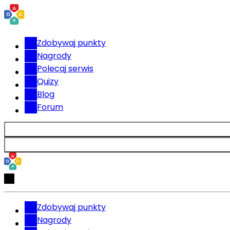
Zdobywaj punkty
Nagrody
Polecaj serwis
Quizy
Blog
Forum
Zdobywaj punkty
Nagrody