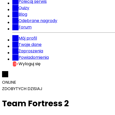
Polecaj serwis
Quizy
Blog
Odebrane nagrody
Forum
Mój profil
Twoje dane
Zaproszenia
Powiadomienia
Wyloguj się
ONLINE
ZDOBYTYCH DZISIAJ
Team Fortress 2