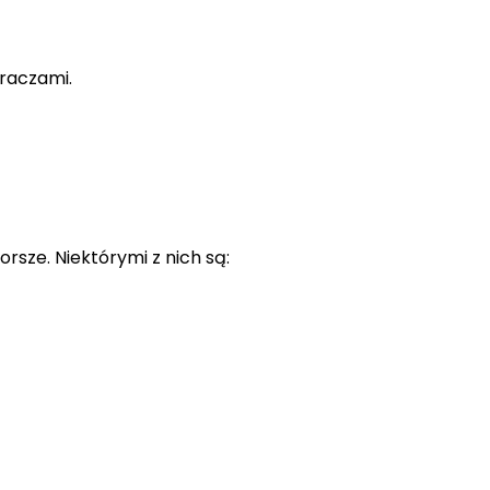
graczami.
rsze. Niektórymi z nich są: