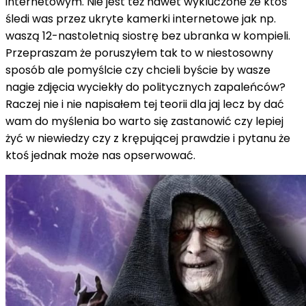
internetowym. Nie jest też nawet wykluczone że ktoś
śledi was przez ukryte kamerki internetowe jak np.
waszą 12-nastoletnią siostrę bez ubranka w kompieli.
Przepraszam że poruszyłem tak to w niestosowny
sposób ale pomyślcie czy chcieli byście by wasze
nagie zdjęcia wyciekły do politycznych zapaleńców?
Raczej nie i nie napisałem tej teorii dla jaj lecz by dać
wam do myślenia bo warto się zastanowić czy lepiej
żyć w niewiedzy czy z krępującej prawdzie i pytanu że
ktoś jednak może nas opserwować.