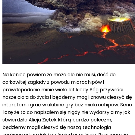
Na koniec powiem że może ale nie musi, dość do
całkowitej zagłady z powodu microchipów i
prawdopodonie minie wiele lat kiedy Bóg przywróci
nasze ciała do życia i będziemy mogli znowu cieszyć się
interetem i grać w ulubine gry bez mickrochipów. Serio
liczę że to co napisałem się nigdy nie wydarzy a my jak
stwierdziła Alicja Ziętek którą bardzo poleczm,
będziemy mogli cieszyć się naszą technologią
zarówno w tym jak i po śmiertnym życiu. Przyznam że