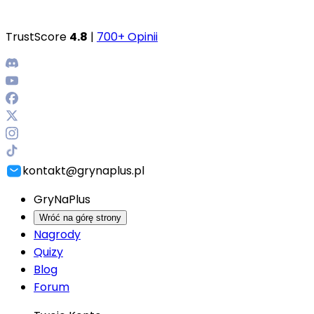
TrustScore
4.8
|
700+ Opinii
kontakt@grynaplus.pl
GryNaPlus
Wróć na górę strony
Nagrody
Quizy
Blog
Forum