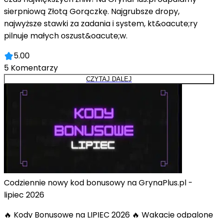
sierpniową Złotą Gorączkę. Najgrubsze dropy,
najwyższe stawki za zadania i system, kt&oacute;ry
pilnuje małych oszust&oacute;w.
5.00
5
Komentarzy
CZYTAJ DALEJ
Codziennie nowy kod bonusowy na GrynaPlus.pl -
lipiec 2026
🔥 Kody Bonusowe na LIPIEC 2026 🔥 Wakacje odpalone