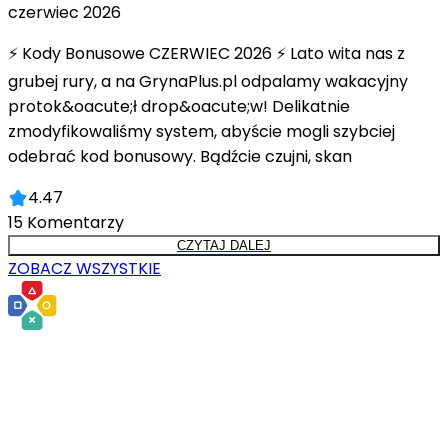
czerwiec 2026
⚡ Kody Bonusowe CZERWIEC 2026 ⚡ Lato wita nas z
grubej rury, a na GrynaPlus.pl odpalamy wakacyjny
protok&oacute;ł drop&oacute;w! Delikatnie
zmodyfikowaliśmy system, abyście mogli szybciej
odebrać kod bonusowy. Bądźcie czujni, skan
4.47
15
Komentarzy
CZYTAJ DALEJ
ZOBACZ WSZYSTKIE