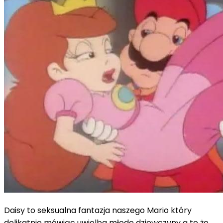
Daisy to seksualna fantazja naszego Mario który
delikatnie mówiąc uwielba młode dziewczyny a to że