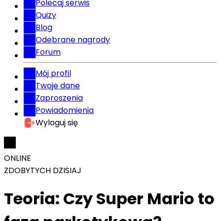
Polecaj serwis
Quizy
Blog
Odebrane nagrody
Forum
Mój profil
Twoje dane
Zaproszenia
Powiadomienia
Wyloguj się
ONLINE
ZDOBYTYCH DZISIAJ
Teoria: Czy Super Mario to