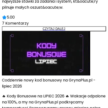
najwyższe stawki za zadania i system, kt&oacute;ry
pilnuje małych oszust&oacute;w.
5.00
7
Komentarzy
CZYTAJ DALEJ
Codziennie nowy kod bonusowy na GrynaPlus.pl -
lipiec 2026
🔥 Kody Bonusowe na LIPIEC 2026 🔥 Wakacje odpalone
na 100%, a my na GrynaPlus.pl podkręcamy