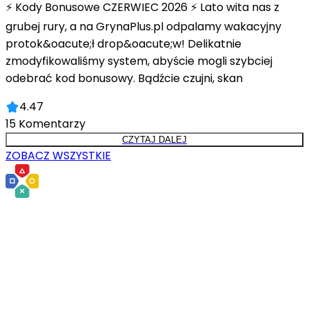
⚡ Kody Bonusowe CZERWIEC 2026 ⚡ Lato wita nas z
grubej rury, a na GrynaPlus.pl odpalamy wakacyjny
protok&oacute;ł drop&oacute;w! Delikatnie
zmodyfikowaliśmy system, abyście mogli szybciej
odebrać kod bonusowy. Bądźcie czujni, skan
4.47
15
Komentarzy
CZYTAJ DALEJ
ZOBACZ WSZYSTKIE