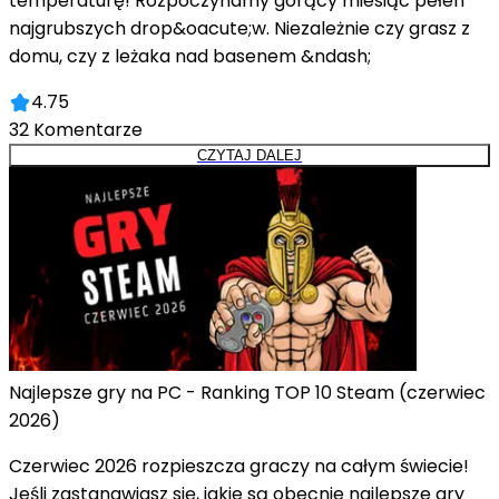
temperaturę! Rozpoczynamy gorący miesiąc pełen
najgrubszych drop&oacute;w. Niezależnie czy grasz z
domu, czy z leżaka nad basenem &ndash;
4.75
32
Komentarze
CZYTAJ DALEJ
Najlepsze gry na PC - Ranking TOP 10 Steam (czerwiec
2026)
Czerwiec 2026 rozpieszcza graczy na całym świecie!
Jeśli zastanawiasz się, jakie są obecnie najlepsze gry