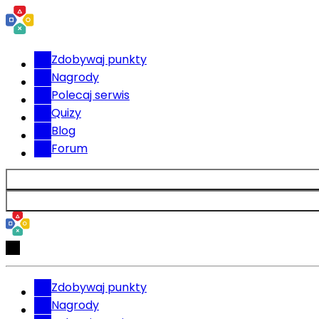
Zdobywaj punkty
Nagrody
Polecaj serwis
Quizy
Blog
Forum
Zdobywaj punkty
Nagrody