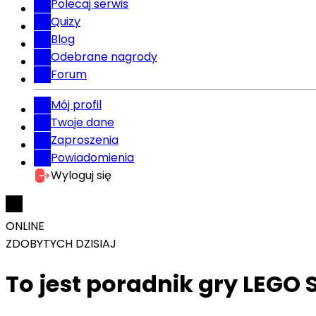
Polecaj serwis
Quizy
Blog
Odebrane nagrody
Forum
Mój profil
Twoje dane
Zaproszenia
Powiadomienia
Wyloguj się
ONLINE
ZDOBYTYCH DZISIAJ
To jest poradnik gry LEGO