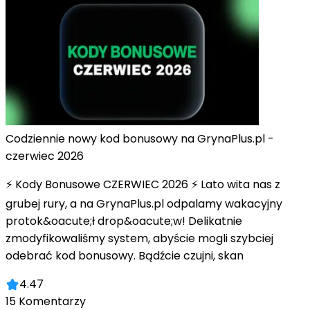
Codziennie nowy kod bonusowy na GrynaPlus.pl -
czerwiec 2026
⚡ Kody Bonusowe CZERWIEC 2026 ⚡ Lato wita nas z
grubej rury, a na GrynaPlus.pl odpalamy wakacyjny
protok&oacute;ł drop&oacute;w! Delikatnie
zmodyfikowaliśmy system, abyście mogli szybciej
odebrać kod bonusowy. Bądźcie czujni, skan
4.47
15
Komentarzy