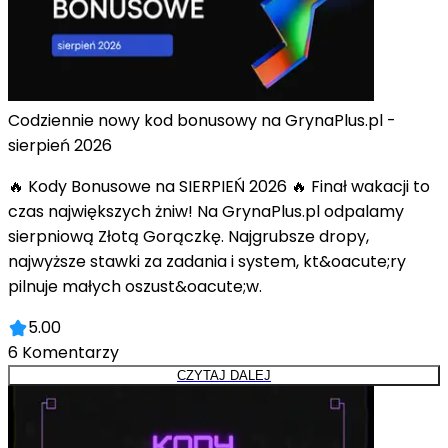
Codziennie nowy kod bonusowy na GrynaPlus.pl -
sierpień 2026
🔥 Kody Bonusowe na SIERPIEŃ 2026 🔥 Finał wakacji to
czas największych żniw! Na GrynaPlus.pl odpalamy
sierpniową Złotą Gorączkę. Najgrubsze dropy,
najwyższe stawki za zadania i system, kt&oacute;ry
pilnuje małych oszust&oacute;w.
5.00
6
Komentarzy
CZYTAJ DALEJ