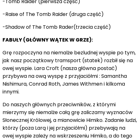
-Tomb Raider (pierwsza część)
-Raise of The Tomb Raider (druga część)
-Shadow of The Tomb Rader(trzecia część)
FABUŁY (GŁÓWNY WĄTEK W GRZE):
Grę rozpoczyna na niemalże bezludnej wyspie po tym,
jak nasz początkowy tramsport (statek) rozbił się na
owej wyspie. Lara Croft (nasza główna postać)
przybywa na ową wyspę z przyjaciółmi : Samantha
Nishimura, Conrad Roth, James Withmen i kilkoma
innymi.
Do naszych głównych przeciwników, z którymi
mierzymy się niemalże całą grę zaliczamy wyznaców
Słonecznej Królowej, a mianowicie Himiko. Zadanie ludzi,
którzy (poza Larą i jej przyjaciółmi) przebywają na
owej wyspie zależy na wskrzeszeniu Himiko, a do tego