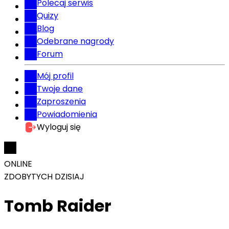
Polecaj serwis
Quizy
Blog
Odebrane nagrody
Forum
Mój profil
Twoje dane
Zaproszenia
Powiadomienia
Wyloguj się
ONLINE
ZDOBYTYCH DZISIAJ
Tomb Raider