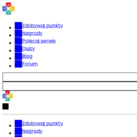
Zdobywaj punkty
Nagrody
Polecaj serwis
Quizy
Blog
Forum
Zdobywaj punkty
Nagrody