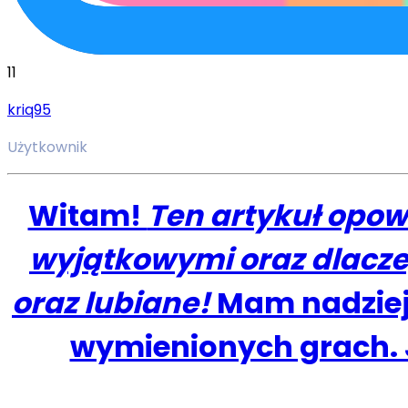
11
kriq95
Użytkownik
Witam!
Ten artykuł opowi
wyjątkowymi oraz dlacze
oraz lubiane!
Mam nadzieję,
wymienionych grach. J