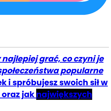
ajlepiej grać, co czyni je
 społeczeństwa popularne
k i spróbujesz swoich sił w
 oraz jak
największych