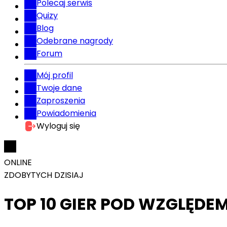
Polecaj serwis
Quizy
Blog
Odebrane nagrody
Forum
Mój profil
Twoje dane
Zaproszenia
Powiadomienia
Wyloguj się
ONLINE
ZDOBYTYCH DZISIAJ
TOP 10 GIER POD WZGLĘDE