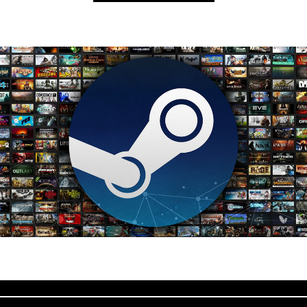
obal-offensive.
Za równo można wykonywać z niej pun
 która spowoduje iż możemy pograć w tą wspaniałą 