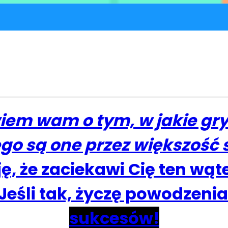
em wam o tym, w jakie gry n
go są one przez większość
 że zaciekawi Cię ten wąte
eśli tak, życzę powodzenia
sukcesów!