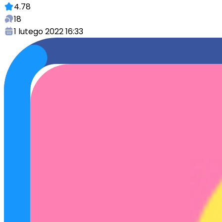
4.78
18
1 lutego 2022 16:33