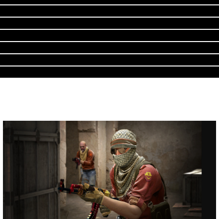
t to strzelanka, mamy tam różne rozdaje broni oraz
gry jest to, że potafi wciągnać, potrafi wywołać 
zji. Jednym z głównym form tej gry, jest forma m
ają zadanie, aby zaplantować bombę, a antyterrory
, że gra zasługuję na conajmniej note 8,8/10. Wiad
 sam gram i mam ponad 1100h. Gram regularnie, z k