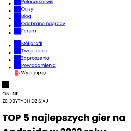
Polecaj serwis
Quizy
Blog
Odebrane nagrody
Forum
Mój profil
Twoje dane
Zaproszenia
Powiadomienia
Wyloguj się
ONLINE
ZDOBYTYCH DZISIAJ
TOP 5 najlepszych gier na