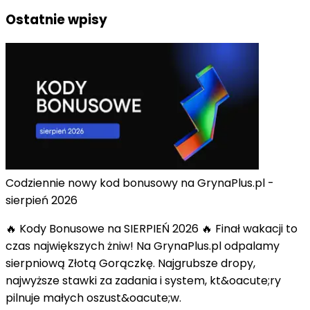
Ostatnie wpisy
Codziennie nowy kod bonusowy na GrynaPlus.pl -
sierpień 2026
🔥 Kody Bonusowe na SIERPIEŃ 2026 🔥 Finał wakacji to
czas największych żniw! Na GrynaPlus.pl odpalamy
sierpniową Złotą Gorączkę. Najgrubsze dropy,
najwyższe stawki za zadania i system, kt&oacute;ry
pilnuje małych oszust&oacute;w.