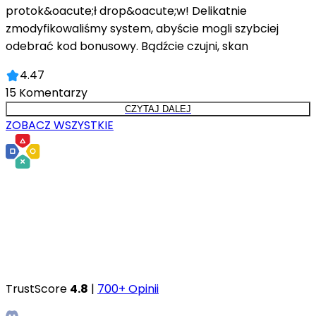
protok&oacute;ł drop&oacute;w! Delikatnie
zmodyfikowaliśmy system, abyście mogli szybciej
odebrać kod bonusowy. Bądźcie czujni, skan
4.47
15
Komentarzy
CZYTAJ DALEJ
ZOBACZ WSZYSTKIE
TrustScore
4.8
|
700+ Opinii