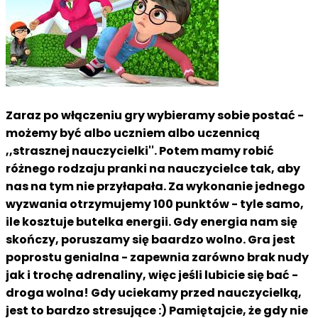
Zaraz po włączeniu gry wybieramy sobie postać -
możemy być albo uczniem albo uczennicą
,,strasznej nauczycielki''. Potem mamy robić
różnego rodzaju pranki na nauczycielce tak, aby
nas na tym nie przyłapała. Za wykonanie jednego
wyzwania otrzymujemy 100 punktów - tyle samo,
ile kosztuje butelka energii. Gdy energia nam się
skończy, poruszamy się baardzo wolno. Gra jest
poprostu genialna - zapewnia zarówno brak nudy
jak i trochę adrenaliny, więc jeśli lubicie się bać -
droga wolna! Gdy uciekamy przed nauczycielką,
jest to bardzo stresujące :) Pamiętajcie, że gdy nie