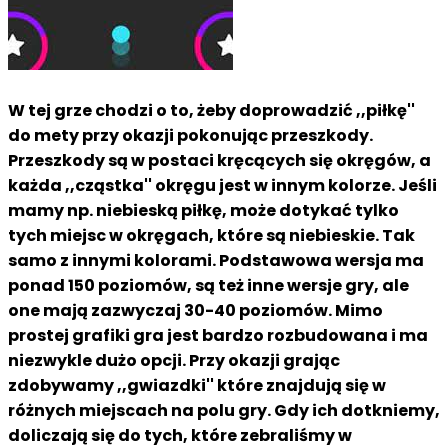
W tej grze chodzi o to, żeby doprowadzić ,,piłkę''
do mety przy okazji pokonując przeszkody.
Przeszkody są w postaci kręcących się okręgów, a
każda ,,cząstka'' okręgu jest w innym kolorze. Jeśli
mamy np. niebieską piłkę, może dotykać tylko
tych miejsc w okręgach, które są niebieskie. Tak
samo z innymi kolorami. Podstawowa wersja ma
ponad 150 poziomów, są też inne wersje gry, ale
one mają zazwyczaj 30-40 poziomów. Mimo
prostej grafiki gra jest bardzo rozbudowana i ma
niezwykle dużo opcji. Przy okazji grając
zdobywamy ,,gwiazdki'' które znajdują się w
różnych miejscach na polu gry. Gdy ich dotkniemy,
doliczają się do tych, które zebraliśmy w