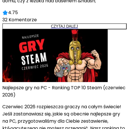
domu, czy z leżaka nad basenem &ndash;
4.75
32
Komentarze
CZYTAJ DALEJ
Najlepsze gry na PC - Ranking TOP 10 Steam (czerwiec
2026)
Czerwiec 2026 rozpieszcza graczy na całym świecie!
Jeśli zastanawiasz się, jakie są obecnie najlepsze gry
na PC, przygotowaliśmy dla Ciebie zestawienie,
kt&oacute;rego nie możesz przegapić. Nasz ranking to