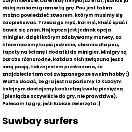
całym świecie. Od wtedy minęło już 9 lat, jednak ja
dalej czasami gram w tą grę. Pou jest takim
można powiedzieć stworem, którym musimy się
zaopiekować. Trzeba go myć, karmić, kłaść spać i
bawić się z nim. Najlepsza jest jednak opcja
minigier, dzięki którym zdobywamy monety, za
które możemy kupić jedzenie, ubrania dla pou,
tapety na ścianę i dodatki do minigier. Minigry są
bardzo różnorodne, każda z nich związana jest z
inną pasją, także jestem przekonana, że
znajdziecie tam coś związanego ze swoim hobby :)
Warto dodać, że gra jest na poziomy i z każdym
kolejnym dostajemy konkretną kwotę pieniężną
(pieniądze oczywiście do gry, nie prawdziwe).
Polecam tą grę, jeśli lubicie zwierzęta :)
Suwbay surfers