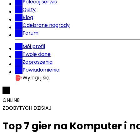
Polecaj serwis
Quizy
Blog
Odebrane nagrody
Forum
Mój profil
Twoje dane
Zaproszenia
Powiadomienia
Wyloguj się
ONLINE
ZDOBYTYCH DZISIAJ
Top 7 gier na Komputer i n