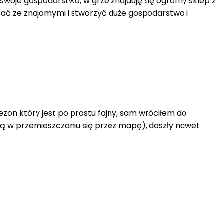
o swoje gospodarstwo, w grze znajduję się ogromy sklep z
grać ze znajomymi i stworzyć duże gospodarstwo i
ezon który jest po prostu fajny, sam wróciłem do
ą w przemieszczaniu się przez mapę), doszły nawet