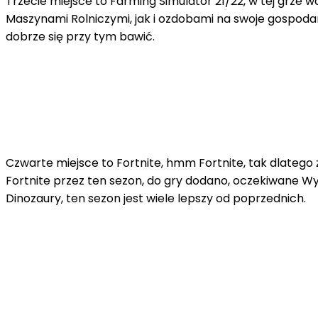
Trzecie miejsce to Farming Simulator 21/22, w tej grze 
Maszynami Rolniczymi, jak i ozdobami na swoje gospodar
dobrze się przy tym bawić.
Czwarte miejsce to Fortnite, hmm Fortnite, tak dlatego 
Fortnite przez ten sezon, do gry dodano, oczekiwane 
Dinozaury, ten sezon jest wiele lepszy od poprzednich.