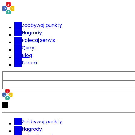
Zdobywaj punkty
Nagrody
Polecaj serwis
Quizy
Blog
Forum
Zdobywaj punkty
Nagrody