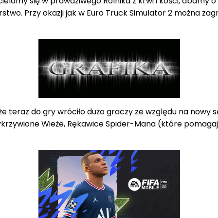
wcielamy się w prawdziwego Rolnika z krwi i kości, dbamy 
stwo. Przy okazji jak w Euro Truck Simulator 2 można za
że teraz do gry wróciło dużo graczy ze względu na nowy s
Wykrzywione Wieże, Rękawice Spider-Mana (które pomagaj