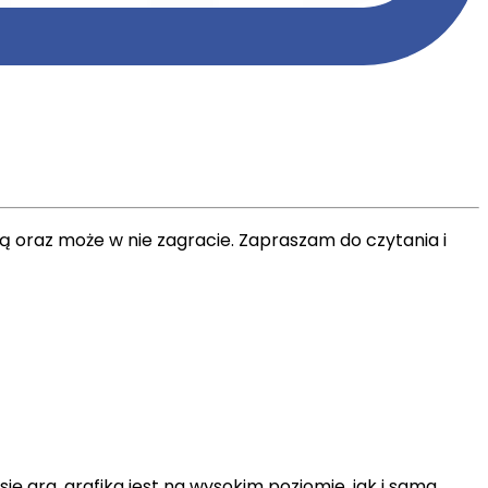
ą oraz może w nie zagracie. Zapraszam do czytania i
ię gra, grafika jest na wysokim poziomie, jak i sama