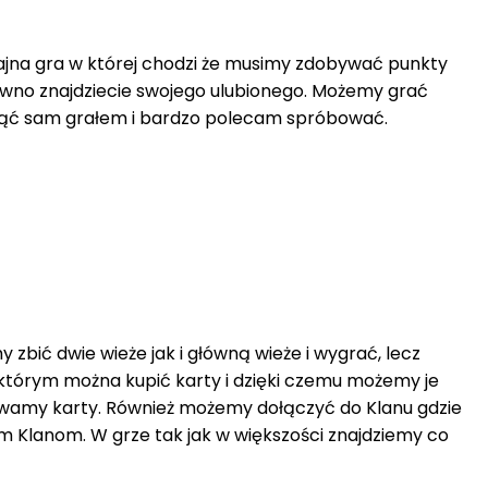
 fajna gra w której chodzi że musimy zdobywać punkty
pewno znajdziecie swojego ulubionego. Możemy grać
gnąć sam grałem i bardzo polecam spróbować.
zbić dwie wieże jak i główną wieże i wygrać, lecz
w którym można kupić karty i dzięki czemu możemy je
bywamy karty. Również możemy dołączyć do Klanu gdzie
 Klanom. W grze tak jak w większości znajdziemy co