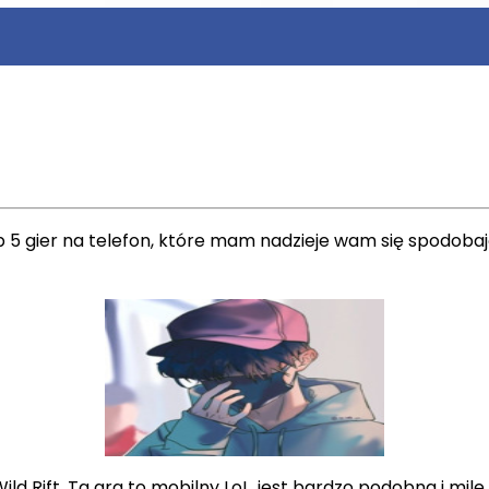
 5 gier na telefon, które mam nadzieje wam się spodobaj
 Rift. Ta gra to mobilny LoL, jest bardzo podobna i mile s