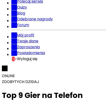
Polecaj serwis
Quizy
Blog
Odebrane nagrody
Forum
Mój profil
Twoje dane
Zaproszenia
Powiadomienia
Wyloguj się
ONLINE
ZDOBYTYCH DZISIAJ
Top 9 Gier na Telefon