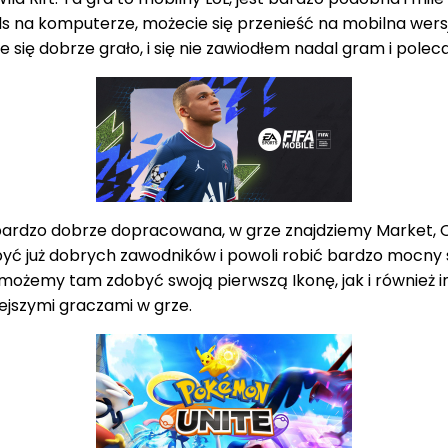
 na komputerze, możecie się przenieść na mobilna wersje 
e się dobrze grało, i się nie zawiodłem nadal gram i polec
st bardzo dobrze dopracowana, w grze znajdziemy Market, Q
uż dobrych zawodników i powoli robić bardzo mocny sk
d możemy tam zdobyć swoją pierwszą Ikonę, jak i również 
ejszymi graczami w grze.