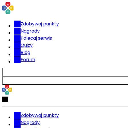
Zdobywaj punkty
Nagrody
Polecaj serwis
Quizy
Blog
Forum
Zdobywaj punkty
Nagrody