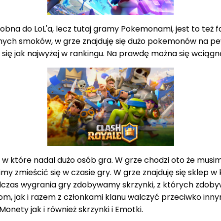
dobna do LoL'a, lecz tutaj gramy Pokemonami, jest to też
 różnych smoków, w grze znajduję się dużo pokemonów na 
 się jak najwyżej w rankingu. Na prawdę można się wcią
w które nadal dużo osób gra. W grze chodzi oto że musimy 
my zmieścić się w czasie gry. W grze znajduję się sklep 
podczas wygrania gry zdobywamy skrzynki, z których zdo
 jak i razem z członkami klanu walczyć przeciwko innym
onety jak i również skrzynki i Emotki.