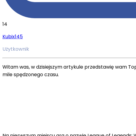
14
Kubix145
Użytkownik
Witam was, w dzisiejszym artykule przedstawię wam Top
mile spędzonego czasu.
Na pierwszym miejscu gra o nazwie League of Legends: Wild