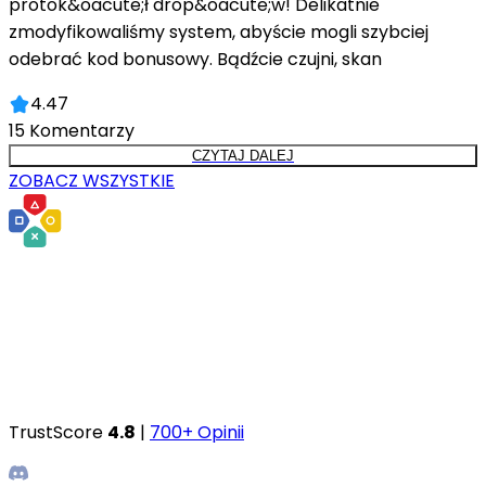
protok&oacute;ł drop&oacute;w! Delikatnie
zmodyfikowaliśmy system, abyście mogli szybciej
odebrać kod bonusowy. Bądźcie czujni, skan
4.47
15
Komentarzy
CZYTAJ DALEJ
ZOBACZ WSZYSTKIE
TrustScore
4.8
|
700+ Opinii