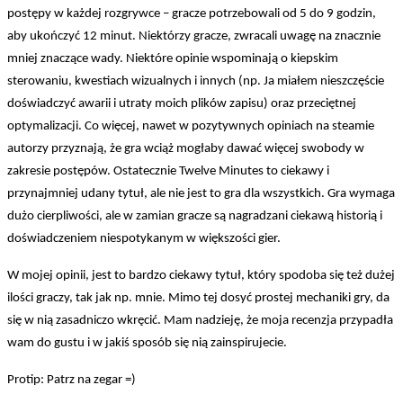
postępy w każdej rozgrywce – gracze potrzebowali od 5 do 9 godzin,
aby ukończyć 12 minut. Niektórzy gracze, zwracali uwagę na znacznie
mniej znaczące wady. Niektóre opinie wspominają o kiepskim
sterowaniu, kwestiach wizualnych i innych (np. Ja miałem nieszczęście
doświadczyć awarii i utraty moich plików zapisu) oraz przeciętnej
optymalizacji. Co więcej, nawet w pozytywnych opiniach na steamie
autorzy przyznają, że gra wciąż mogłaby dawać więcej swobody w
zakresie postępów. Ostatecznie Twelve Minutes to ciekawy i
przynajmniej udany tytuł, ale nie jest to gra dla wszystkich. Gra wymaga
dużo cierpliwości, ale w zamian gracze są nagradzani ciekawą historią i
doświadczeniem niespotykanym w większości gier.
W mojej opinii, jest to bardzo ciekawy tytuł, który spodoba się też dużej
ilości graczy, tak jak np. mnie. Mimo tej dosyć prostej mechaniki gry, da
się w nią zasadniczo wkręcić. Mam nadzieję, że moja recenzja przypadła
wam do gustu i w jakiś sposób się nią zainspirujecie.
Protip: Patrz na zegar =)