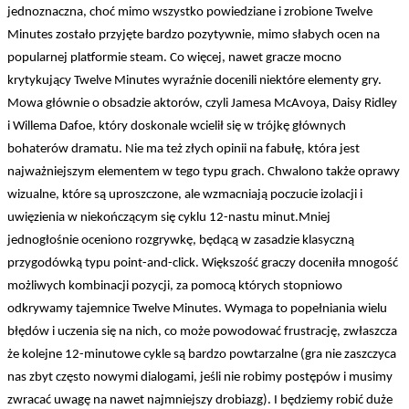
jednoznaczna, choć mimo wszystko powiedziane i zrobione Twelve
Minutes zostało przyjęte bardzo pozytywnie, mimo słabych ocen na
popularnej platformie steam. Co więcej, nawet gracze mocno
krytykujący Twelve Minutes wyraźnie docenili niektóre elementy gry.
Mowa głównie o obsadzie aktorów, czyli Jamesa McAvoya, Daisy Ridley
i Willema Dafoe, który doskonale wcielił się w trójkę głównych
bohaterów dramatu. Nie ma też złych opinii na fabułę, która jest
najważniejszym elementem w tego typu grach. Chwalono także oprawy
wizualne, które są uproszczone, ale wzmacniają poczucie izolacji i
uwięzienia w niekończącym się cyklu 12-nastu minut.Mniej
jednogłośnie oceniono rozgrywkę, będącą w zasadzie klasyczną
przygodówką typu point-and-click. Większość graczy doceniła mnogość
możliwych kombinacji pozycji, za pomocą których stopniowo
odkrywamy tajemnice Twelve Minutes. Wymaga to popełniania wielu
błędów i uczenia się na nich, co może powodować frustrację, zwłaszcza
że kolejne 12-minutowe cykle są bardzo powtarzalne (gra nie zaszczyca
nas zbyt często nowymi dialogami, jeśli nie robimy postępów i musimy
zwracać uwagę na nawet najmniejszy drobiazg). I będziemy robić duże