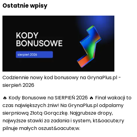
Ostatnie wpisy
Codziennie nowy kod bonusowy na GrynaPlus.pl -
sierpień 2026
🔥 Kody Bonusowe na SIERPIEŃ 2026 🔥 Finał wakacji to
czas największych żniw! Na GrynaPlus.pl odpalamy
sierpniową Złotą Gorączkę. Najgrubsze dropy,
najwyższe stawki za zadania i system, kt&oacute;ry
pilnuje małych oszust&oacute;w.