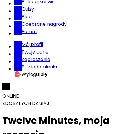
Polecaj serwis
Quizy
Blog
Odebrane nagrody
Forum
Mój profil
Twoje dane
Zaproszenia
Powiadomienia
Wyloguj się
ONLINE
ZDOBYTYCH DZISIAJ
Twelve Minutes, moja