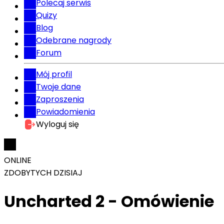
Polecaj serwis
Quizy
Blog
Odebrane nagrody
Forum
Mój profil
Twoje dane
Zaproszenia
Powiadomienia
Wyloguj się
ONLINE
ZDOBYTYCH DZISIAJ
Uncharted 2 - Omówienie