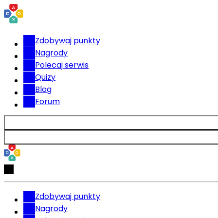
Zdobywaj punkty
Nagrody
Polecaj serwis
Quizy
Blog
Forum
Zdobywaj punkty
Nagrody