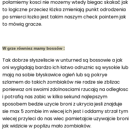
połamiemy kosci nie mozemy wtedy biegac skakać jak
to logiczne przeciez łózka zmieniają punkt odrodzenia
po smierci łozko jest takim naszym check pointem jak
to mówią gracze.
W grze równiez mamy bossów :
Tak dobrze słyszeliscie w unturned są bossowie a jak
oni wyglądają bardzo ich łatwo odruznic są wysokie lub
mają na sobie błyskawice ogień lub są pokrye
szlamem do takich zombiaków nie radze sie zblizac
poniewaz oni swoimi zdolnosciami rzucają na odległosc
i potrafią nas zabic w kilka sekund najlepszym
sposobem bedzie uzycie broni z ukrycia jesli znajduje
sie max 5 zombie im wiecej ich jest i oddamy strzał tym
wiecej przyleci do nas wiec pamietajcie uzywajcie broni
jak widzicie w poplizu mało zombiaków.