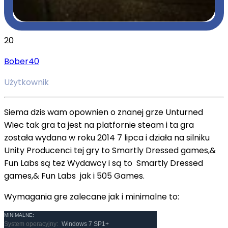
20
Bober40
Użytkownik
Siema dzis wam opownien o znanej grze Unturned
Wiec tak gra ta jest na platfornie steam i ta gra
została wydana w roku 2014 7 lipca i działa na silniku
Unity Producenci tej gry to Smartly Dressed games,&
Fun Labs są tez Wydawcy i są to Smartly Dressed
games,& Fun Labs jak i 505 Games.
Wymagania gre zalecane jak i minimalne to:
MINIMALNE:
System operacyjny:
Windows 7 SP1+