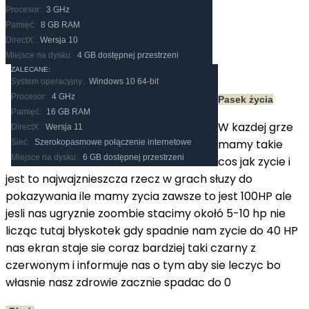
Procesor:
3 GHz
Pamięć:
8 GB RAM
DirectX:
Wersja 10
Miejsce na dysku:
4 GB dostępnej przestrzeni
ZALECANE:
System operacyjny:
Windows 10 64-bit
Procesor:
4 GHz
Pasek życia
Pamięć:
16 GB RAM
W kazdej grze
DirectX:
Wersja 11
mamy takie
Sieć:
Szerokopasmowe połączenie internetowe
Miejsce na dysku:
6 GB dostępnej przestrzeni
cos jak zycie i
jest to najwajznieszcza rzecz w grach słuzy do
pokazywania ile mamy zycia zawsze to jest 100HP ale
jesli nas ugryznie zoombie stacimy okołó 5-10 hp nie
licząc tutaj błyskotek gdy spadnie nam zycie do 40 HP
nas ekran staje sie coraz bardziej taki czarny z
czerwonym i informuje nas o tym aby sie leczyc bo
własnie nasz zdrowie zacznie spadac do 0