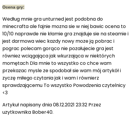
Ocena gry:
Według mnie gra unturned jest podobna do
minecrafta ale fajnie mozna sie w niej bawic ocena to
10/10 naprawde nie kłamie gra znajduje sie na steamie i
jest darmowa wiec kazdy nowy moze ją pobrac i
pograc polecam gorąco nie pozałujecie gra jest
równiez wciągająca jak wkurzająca w niektórych
momętach Dla mnie to wszystko co chce wam
przekazac mysle ze spodobał sie wam mój artykół i
zyczę miłego czytania jak i wam i równierz
sprawdzającemu To wszystko Powodzenia czytelnicy
<3
Artykuł napisany dnia 08.12.2021 23:32 Przez
uzytkownika Bober40.