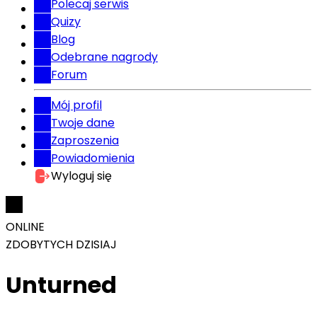
Polecaj serwis
Quizy
Blog
Odebrane nagrody
Forum
Mój profil
Twoje dane
Zaproszenia
Powiadomienia
Wyloguj się
ONLINE
ZDOBYTYCH DZISIAJ
Unturned