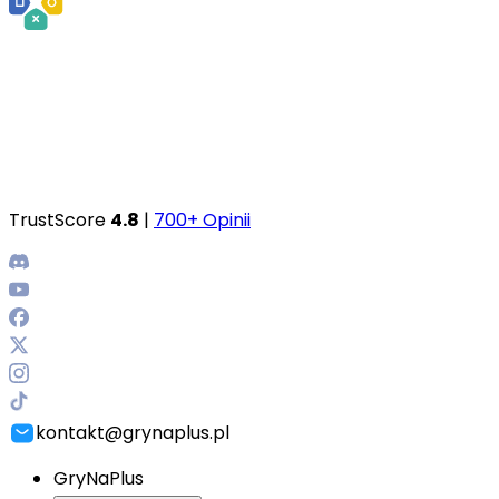
TrustScore
4.8
|
700+ Opinii
kontakt@grynaplus.pl
GryNaPlus