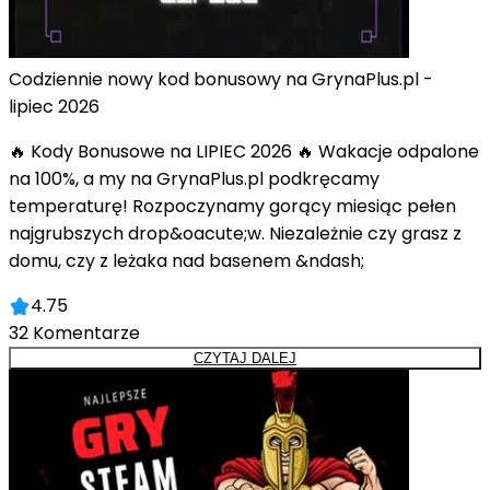
Codziennie nowy kod bonusowy na GrynaPlus.pl -
lipiec 2026
🔥 Kody Bonusowe na LIPIEC 2026 🔥 Wakacje odpalone
na 100%, a my na GrynaPlus.pl podkręcamy
temperaturę! Rozpoczynamy gorący miesiąc pełen
najgrubszych drop&oacute;w. Niezależnie czy grasz z
domu, czy z leżaka nad basenem &ndash;
4.75
32
Komentarze
CZYTAJ DALEJ