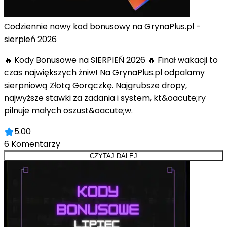
Codziennie nowy kod bonusowy na GrynaPlus.pl -
sierpień 2026
🔥 Kody Bonusowe na SIERPIEŃ 2026 🔥 Finał wakacji to
czas największych żniw! Na GrynaPlus.pl odpalamy
sierpniową Złotą Gorączkę. Najgrubsze dropy,
najwyższe stawki za zadania i system, kt&oacute;ry
pilnuje małych oszust&oacute;w.
5.00
6
Komentarzy
CZYTAJ DALEJ