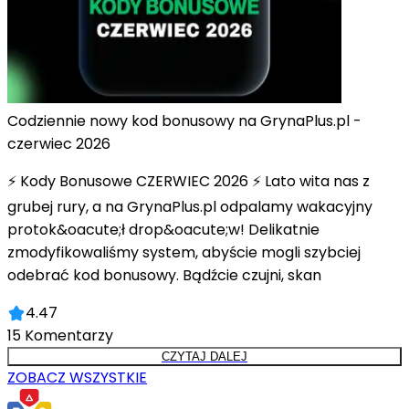
Codziennie nowy kod bonusowy na GrynaPlus.pl -
czerwiec 2026
⚡ Kody Bonusowe CZERWIEC 2026 ⚡ Lato wita nas z
grubej rury, a na GrynaPlus.pl odpalamy wakacyjny
protok&oacute;ł drop&oacute;w! Delikatnie
zmodyfikowaliśmy system, abyście mogli szybciej
odebrać kod bonusowy. Bądźcie czujni, skan
4.47
15
Komentarzy
CZYTAJ DALEJ
ZOBACZ WSZYSTKIE