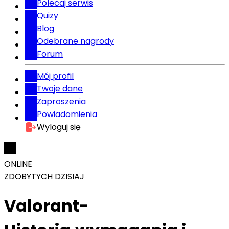
Polecaj serwis
Quizy
Blog
Odebrane nagrody
Forum
Mój profil
Twoje dane
Zaproszenia
Powiadomienia
Wyloguj się
ONLINE
ZDOBYTYCH DZISIAJ
Valorant-