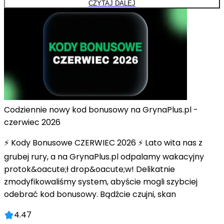
CZYTAJ DALEJ
Codziennie nowy kod bonusowy na GrynaPlus.pl -
czerwiec 2026
⚡ Kody Bonusowe CZERWIEC 2026 ⚡ Lato wita nas z
grubej rury, a na GrynaPlus.pl odpalamy wakacyjny
protok&oacute;ł drop&oacute;w! Delikatnie
zmodyfikowaliśmy system, abyście mogli szybciej
odebrać kod bonusowy. Bądźcie czujni, skan
4.47