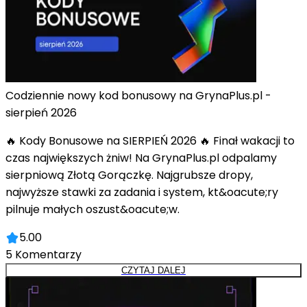
Codziennie nowy kod bonusowy na GrynaPlus.pl -
sierpień 2026
🔥 Kody Bonusowe na SIERPIEŃ 2026 🔥 Finał wakacji to
czas największych żniw! Na GrynaPlus.pl odpalamy
sierpniową Złotą Gorączkę. Najgrubsze dropy,
najwyższe stawki za zadania i system, kt&oacute;ry
pilnuje małych oszust&oacute;w.
5.00
5
Komentarzy
CZYTAJ DALEJ