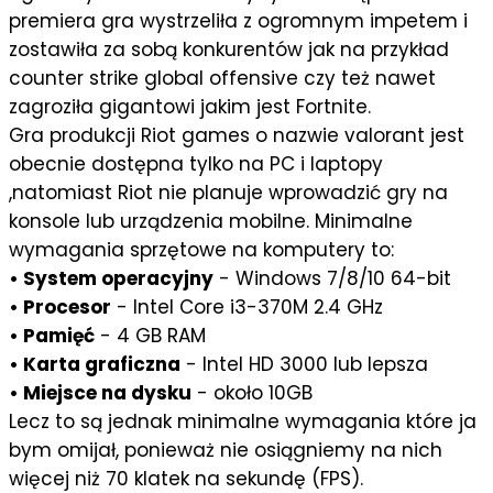
premiera gra wystrzeliła z ogromnym impetem i
zostawiła za sobą konkurentów jak na przykład
counter strike global offensive czy też nawet
zagroziła gigantowi jakim jest Fortnite.
Gra produkcji Riot games o nazwie valorant jest
obecnie dostępna tylko na PC i laptopy
,natomiast Riot nie planuje wprowadzić gry na
konsole lub urządzenia mobilne. Minimalne
wymagania sprzętowe na komputery to:
• System operacyjny
- Windows 7/8/10 64-bit
• Procesor
- Intel Core i3-370M 2.4 GHz
• Pamięć
- 4 GB RAM
• Karta graficzna
- Intel HD 3000 lub lepsza
• Miejsce na dysku
- około 10GB
Lecz to są jednak minimalne wymagania które ja
bym omijał, ponieważ nie osiągniemy na nich
więcej niż 70 klatek na sekundę (FPS).