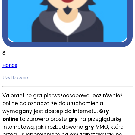
8
Honos
Użytkownik
Valorant to gra pierwszoosobowa lecz również
online co oznacza
że do uruchomienia
wymagany jest dostęp do Internetu.
Gry
online
to zarówno proste
gry
na przeglądarkę
internetową, jak i rozbudowane
gry
MMO, które
przed uruchomieniem należy zainstalować na