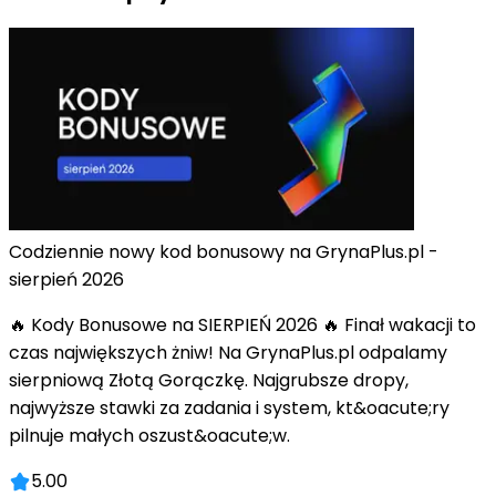
Codziennie nowy kod bonusowy na GrynaPlus.pl -
sierpień 2026
🔥 Kody Bonusowe na SIERPIEŃ 2026 🔥 Finał wakacji to
czas największych żniw! Na GrynaPlus.pl odpalamy
sierpniową Złotą Gorączkę. Najgrubsze dropy,
najwyższe stawki za zadania i system, kt&oacute;ry
pilnuje małych oszust&oacute;w.
5.00