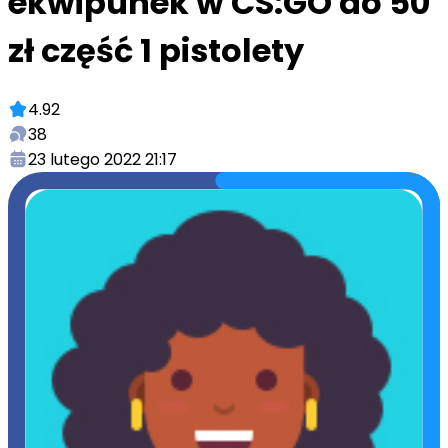
ekwipunek w CS:GO do 50
zł część 1 pistolety
4.92
38
23 lutego 2022 21:17