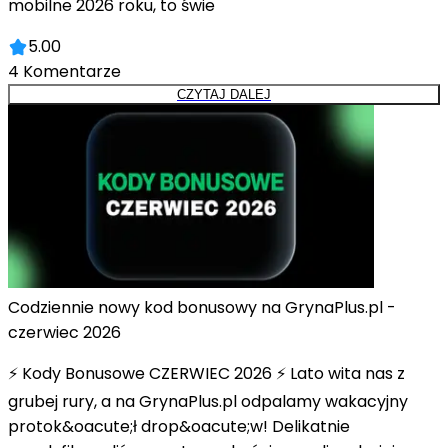
mobilne 2026 roku, to świe
5.00
4
Komentarze
CZYTAJ DALEJ
Codziennie nowy kod bonusowy na GrynaPlus.pl -
czerwiec 2026
⚡ Kody Bonusowe CZERWIEC 2026 ⚡ Lato wita nas z
grubej rury, a na GrynaPlus.pl odpalamy wakacyjny
protok&oacute;ł drop&oacute;w! Delikatnie