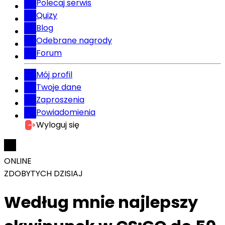
Polecaj serwis
Quizy
Blog
Odebrane nagrody
Forum
Mój profil
Twoje dane
Zaproszenia
Powiadomienia
Wyloguj się
ONLINE
ZDOBYTYCH DZISIAJ
Według mnie najlepszy