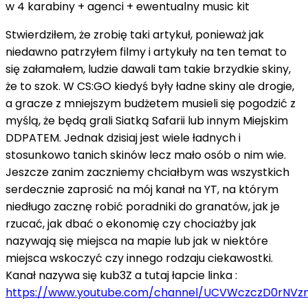
w 4 karabiny + agenci + ewentualny music kit
Stwierdziłem, że zrobię taki artykuł, ponieważ jak
niedawno patrzyłem filmy i artykuły na ten temat to
się załamałem, ludzie dawali tam takie brzydkie skiny,
że to szok. W CS:GO kiedyś były ładne skiny ale drogie,
a gracze z mniejszym budżetem musieli się pogodzić z
myślą, że będą grali Siatką Safarii lub innym Miejskim
DDPATEM. Jednak dzisiaj jest wiele ładnych i
stosunkowo tanich skinów lecz mało osób o nim wie.
Jeszcze zanim zaczniemy chciałbym was wszystkich
serdecznie zaprosić na mój kanał na YT, na którym
niedługo zacznę robić poradniki do granatów, jak je
rzucać, jak dbać o ekonomię czy chociażby jak
nazywają się miejsca na mapie lub jak w niektóre
miejsca wskoczyć czy innego rodzaju ciekawostki.
Kanał nazywa się kub3Z a tutaj łapcie linka :
https://www.youtube.com/channel/UCVWczczD0rNV