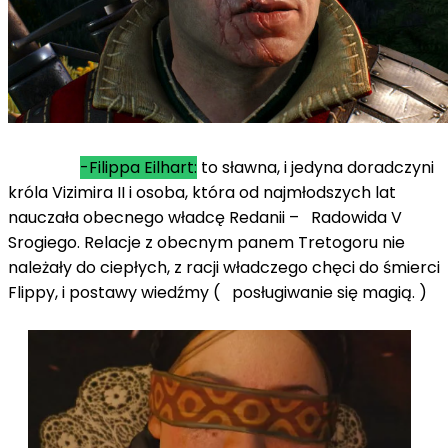
-Filippa Eilhart:
to sławna, i jedyna doradczyni
króla Vizimira II i osoba, która od najmłodszych lat
nauczała obecnego władcę Redanii – Radowida V
Srogiego. Relacje z obecnym panem Tretogoru nie
należały do ciepłych, z racji władczego chęci do śmierci
Flippy, i postawy wiedźmy ( posługiwanie się magią. )