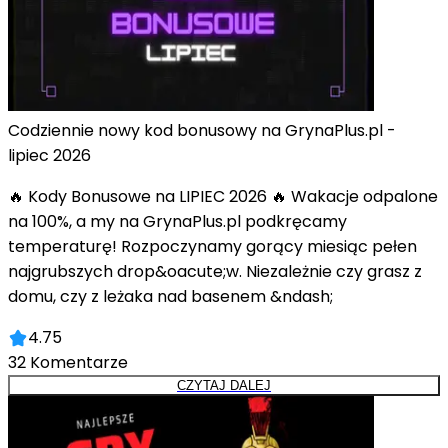
Codziennie nowy kod bonusowy na GrynaPlus.pl -
lipiec 2026
🔥 Kody Bonusowe na LIPIEC 2026 🔥 Wakacje odpalone
na 100%, a my na GrynaPlus.pl podkręcamy
temperaturę! Rozpoczynamy gorący miesiąc pełen
najgrubszych drop&oacute;w. Niezależnie czy grasz z
domu, czy z leżaka nad basenem &ndash;
4.75
32
Komentarze
CZYTAJ DALEJ