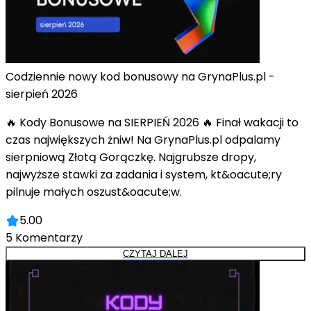
Codziennie nowy kod bonusowy na GrynaPlus.pl -
sierpień 2026
🔥 Kody Bonusowe na SIERPIEŃ 2026 🔥 Finał wakacji to
czas największych żniw! Na GrynaPlus.pl odpalamy
sierpniową Złotą Gorączkę. Najgrubsze dropy,
najwyższe stawki za zadania i system, kt&oacute;ry
pilnuje małych oszust&oacute;w.
5.00
5
Komentarzy
CZYTAJ DALEJ