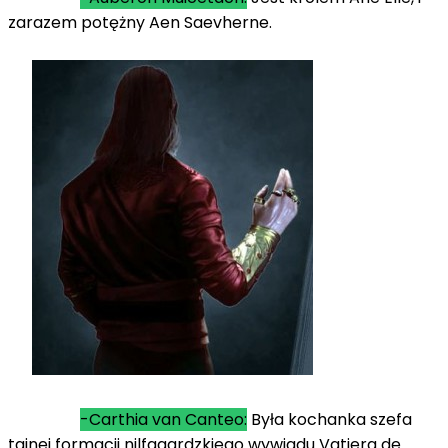
zarazem potężny Aen Saevherne.
-Carthia van Canteo:
Była kochanka szefa
tajnej formacji nilfgaardzkiego wywiadu Vatiera de