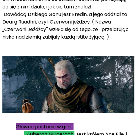
co się z nim działo, i jak się tam znalazł.
Dowódcą Dzikiego Gonu jest Eredin, a jego oddział to
Dearg Ruadhri, czyli Czerwoni jeźdźcy. ( Nazwa
,,Czerwoni Jeźdżcy'' wzieła się od tego, że przelatując
nisko nad ziemią zabijały każdą istite żyjącą. )
Główne postacie w grze:
-Auberon Muicetach:
Jest królem Ane Elle, i