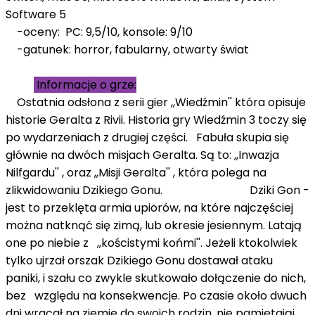
Software 5
-oceny: PC: 9,5/10, konsole: 9/10
-gatunek: horror, fabularny, otwarty świat
Informacje o grze:
Ostatnia odsłona z serii gier ,,Wiedźmin'' która opisuje
historie Geralta z Rivii. Historia gry Wiedźmin 3 toczy się
po wydarzeniach z drugiej części. Fabuła skupia się
głównie na dwóch misjach Geralta. Są to: ,,Inwazja
Nilfgardu'' , oraz ,,Misji Geralta'' , która polega na
zlikwidowaniu Dzikiego Gonu. Dziki Gon -
jest to przeklęta armia upiorów, na które najczęściej
można natknąć się zimą, lub okresie jesiennym. Latają
one po niebie z ,,kościstymi końmi''. Jeżeli ktokolwiek
tylko ujrzał orszak Dzikiego Gonu dostawał ataku
paniki, i szału co zwykle skutkowało dołączenie do nich,
bez względu na konsekwencje. Po czasie około dwuch
dni wracał na ziemie do swoich rodzin, nie pamiętająj