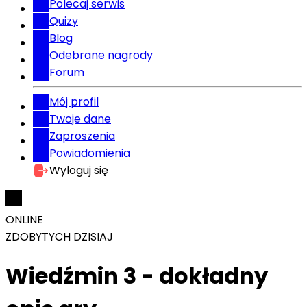
Polecaj serwis
Quizy
Blog
Odebrane nagrody
Forum
Mój profil
Twoje dane
Zaproszenia
Powiadomienia
Wyloguj się
ONLINE
ZDOBYTYCH DZISIAJ
Wiedźmin 3 - dokładny