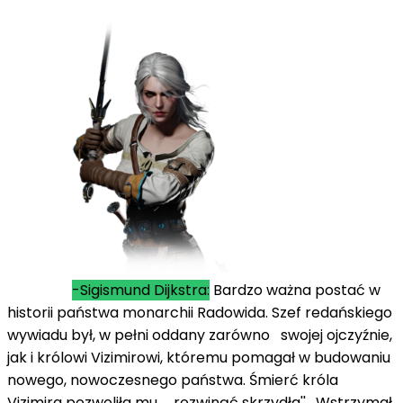
-Sigismund Dijkstra:
Bardzo ważna postać w
historii państwa monarchii Radowida. Szef redańskiego
wywiadu był, w pełni oddany zarówno swojej ojczyźnie,
jak i królowi Vizimirowi, któremu pomagał w budowaniu
nowego, nowoczesnego państwa. Śmierć króla
Vizimira pozwoliła mu ,,rozwinąć skrzydła'' . Wstrzymał