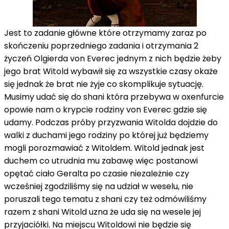
Jest to zadanie główne które otrzymamy zaraz po
skończeniu poprzedniego zadania i otrzymania 2
życzeń Olgierda von Everec jednym z nich będzie żeby
jego brat Witold wybawił się za wszystkie czasy okaże
się jednak że brat nie żyje co skomplikuje sytuację.
Musimy udać się do shani która przebywa w oxenfurcie
opowie nam o krypcie rodziny von Everec gdzie się
udamy. Podczas próby przyzwania Witolda dojdzie do
walki z duchami jego rodziny po której już będziemy
mogli porozmawiać z Witoldem. Witold jednak jest
duchem co utrudnia mu zabawę więc postanowi
opętać ciało Geralta po czasie niezależnie czy
wcześniej zgodziliśmy się na udział w weselu, nie
poruszali tego tematu z shani czy też odmówiliśmy
razem z shani Witold uzna że uda się na wesele jej
przyjaciółki. Na miejscu Witoldowi nie będzie się