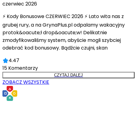
czerwiec 2026
⚡ Kody Bonusowe CZERWIEC 2026 ⚡ Lato wita nas z
grubej rury, a na GrynaPlus.pl odpalamy wakacyjny
protok&oacute;ł drop&oacute;w! Delikatnie
zmodyfikowaliśmy system, abyście mogli szybciej
odebrać kod bonusowy. Bądźcie czujni, skan
4.47
15
Komentarzy
CZYTAJ DALEJ
ZOBACZ WSZYSTKIE