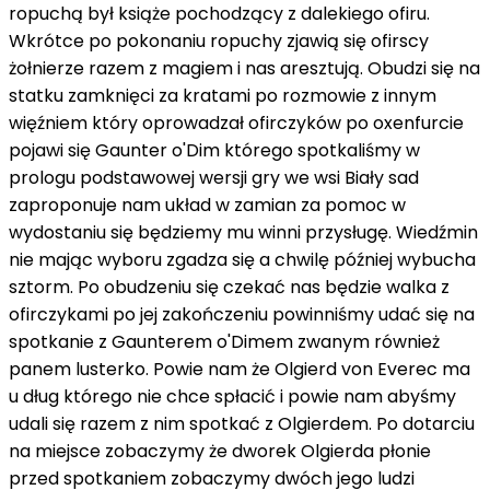
ropuchą był książe pochodzący z dalekiego ofiru.
Wkrótce po pokonaniu ropuchy zjawią się ofirscy
żołnierze razem z magiem i nas aresztują. Obudzi się na
statku zamknięci za kratami po rozmowie z innym
więźniem który oprowadzał ofirczyków po oxenfurcie
pojawi się Gaunter o'Dim którego spotkaliśmy w
prologu podstawowej wersji gry we wsi Biały sad
zaproponuje nam układ w zamian za pomoc w
wydostaniu się będziemy mu winni przysługę. Wiedźmin
nie mając wyboru zgadza się a chwilę później wybucha
sztorm. Po obudzeniu się czekać nas będzie walka z
ofirczykami po jej zakończeniu powinniśmy udać się na
spotkanie z Gaunterem o'Dimem zwanym również
panem lusterko. Powie nam że Olgierd von Everec ma
u dług którego nie chce spłacić i powie nam abyśmy
udali się razem z nim spotkać z Olgierdem. Po dotarciu
na miejsce zobaczymy że dworek Olgierda płonie
przed spotkaniem zobaczymy dwóch jego ludzi