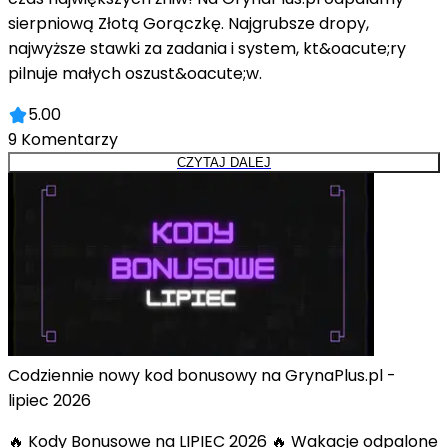
sierpniową Złotą Gorączkę. Najgrubsze dropy,
najwyższe stawki za zadania i system, kt&oacute;ry
pilnuje małych oszust&oacute;w.
5.00
9
Komentarzy
CZYTAJ DALEJ
Codziennie nowy kod bonusowy na GrynaPlus.pl -
lipiec 2026
🔥 Kody Bonusowe na LIPIEC 2026 🔥 Wakacje odpalone