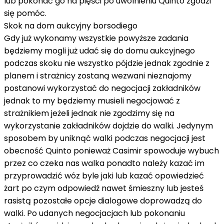
lub pokonać go na pięści po uwolnieniu Quinto zgodzi
się pomóc.
Skok na dom aukcyjny borsodiego
Gdy już wykonamy wszystkie powyższe zadania
będziemy mogli już udać się do domu aukcyjnego
podczas skoku nie wszystko pójdzie jednak zgodnie z
planem i strażnicy zostaną wezwani nieznajomy
postanowi wykorzystać do negocjacji zakładników
jednak to my będziemy musieli negocjować z
strażnikiem jeżeli jednak nie zgodzimy się na
wykorzystanie zakładników dojdzie do walki. Jedynym
sposobem by uniknąć walki podczas negocjacji jest
obecność Quinto ponieważ Casimir spowoduje wybuch
przez co czeka nas walka ponadto należy kazać im
przyprowadzić wóz byle jaki lub kazać opowiedzieć
żart po czym odpowiedź nawet śmieszny lub jesteś
rasistą pozostałe opcje dialogowe doprowadzą do
walki. Po udanych negocjacjach lub pokonaniu