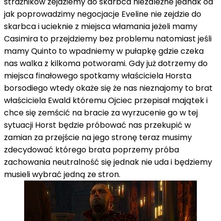
strażników zejdziemy do skarbca niezależne jednak od
jak poprowadzimy negocjacje Eveline nie zejdzie do
skarbca i ucieknie z miejsca włamania jeżeli mamy
Casimira to przejdziemy bez problemu natomiast jeśli
mamy Quinto to wpadniemy w pułapkę gdzie czeka
nas walka z kilkoma potworami. Gdy już dotrzemy do
miejsca finałowego spotkamy właściciela Horsta
borsodiego wtedy okaże się że nas nieznajomy to brat
właściciela Ewald któremu Ojciec przepisał majątek i
chce się zemścić na bracie za wyrzucenie go w tej
sytuacji Horst będzie próbować nas przekupić w
zamian za przejście na jego stronę teraz musimy
zdecydować którego brata poprzemy próba
zachowania neutralność się jednak nie uda i będziemy
musieli wybrać jedną ze stron.