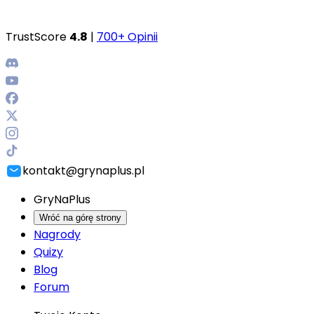
TrustScore
4.8
|
700+ Opinii
kontakt@grynaplus.pl
GryNaPlus
Wróć na górę strony
Nagrody
Quizy
Blog
Forum