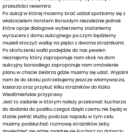
przeszłości vesemira
Po aukcji w której możemy brać udział spotkamy się z
właścicielem Horstem Borsodym niezależnie jednak
które opcje dialogowe wybierzemy zostaniemy
wyrzuceni z domu aukcyjnego po.czym będziemy
musieli stoczyć walkę na pięści z dwoma strażnikami.
Po skończeniu walki podejdzie do nas pewien
nieznajomy który zaproponuje nam skok na dom
aukcyjny borsodiego zaproponuje nam omówienie
planu w chacie zielarza gdzie musimy się udać. Wyjaśni
nam że do skoku potrzebujemy jeszcze włamywacza,
kasiarza oraz przykuć kilku strażników do łóżka
Wiedźmieńskie przyprawy
Jest to zadanie w którym należy przekonać kucharza
do dodania do posiłku czegoś dzięki czemu nie będą w
stanie pełnić służby podczas napadu w tym celu
musimy podsłuchać rozmowę strażników żeby
dowiedzieć się gdzie znajduje się kucharz po dotarciu