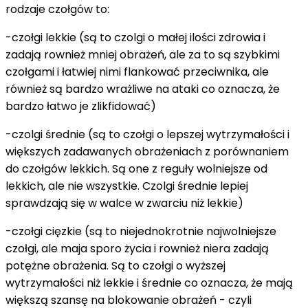
rodzaje czołgów to:
-czołgi lekkie (są to czolgi o małej ilości zdrowia i
zadają rownież mniej obrażeń, ale za to są szybkimi
czołgami i łatwiej nimi flankować przeciwnika, ale
również są bardzo wrażliwe na ataki co oznacza, że
bardzo łatwo je zlikfidować)
-czolgi średnie (są to czołgi o lepszej wytrzymałości i
większych zadawanych obrażeniach z porównaniem
do czołgów lekkich. Są one z reguły wolniejsze od
lekkich, ale nie wszystkie. Czolgi średnie lepiej
sprawdzają się w walce w zwarciu niż lekkie)
-czołgi cięzkie (są to niejednokrotnie najwolniejsze
czołgi, ale maja sporo życia i rownież niera zadają
potężne obrażenia. Są to czołgi o wyższej
wytrzymałości niż lekkie i średnie co oznacza, że mają
większą szansę na blokowanie obrażeń - czyli