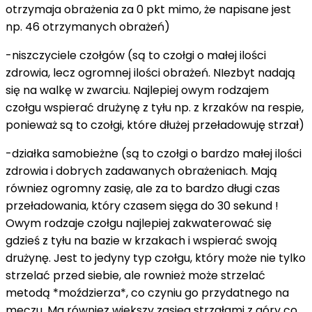
otrzymaja obrażenia za 0 pkt mimo, że napisane jest
np. 46 otrzymanych obrażeń)
-niszczyciele czołgów (są to czołgi o małej ilości
zdrowia, lecz ogromnej ilości obrażeń. NIezbyt nadają
się na walkę w zwarciu. Najlepiej owym rodzajem
czołgu wspierać drużynę z tyłu np. z krzaków na respie,
ponieważ są to czołgi, które dłużej przeładowuję strzał)
-działka samobieżne (są to czołgi o bardzo małej ilości
zdrowia i dobrych zadawanych obrażeniach. Mają
równiez ogromny zasię, ale za to bardzo długi czas
przeładowania, który czasem sięga do 30 sekund !
Owym rodzaje czołgu najlepiej zakwaterować się
gdzieś z tyłu na bazie w krzakach i wspierać swoją
drużynę. Jest to jedyny typ czołgu, który może nie tylko
strzelać przed siebie, ale rownież może strzelać
metodą *moździerza*, co czyniu go przydatnego na
meczu. Ma równiez wiekszy zasięg strzałami z góry co