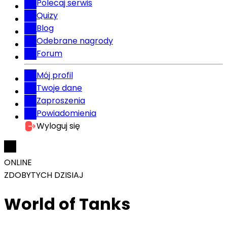
Polecaj serwis
Quizy
Blog
Odebrane nagrody
Forum
Mój profil
Twoje dane
Zaproszenia
Powiadomienia
Wyloguj się
ONLINE
ZDOBYTYCH DZISIAJ
World of Tanks