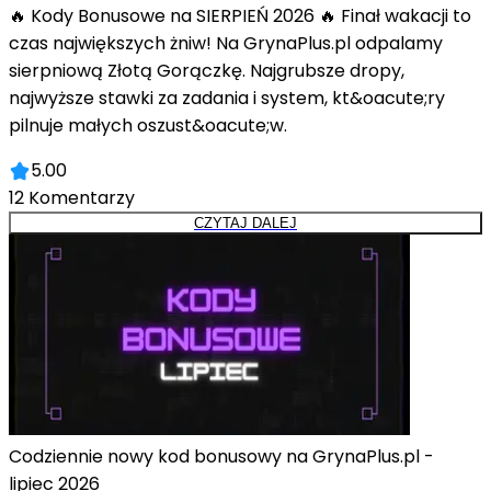
🔥 Kody Bonusowe na SIERPIEŃ 2026 🔥 Finał wakacji to
czas największych żniw! Na GrynaPlus.pl odpalamy
sierpniową Złotą Gorączkę. Najgrubsze dropy,
najwyższe stawki za zadania i system, kt&oacute;ry
pilnuje małych oszust&oacute;w.
5.00
12
Komentarzy
CZYTAJ DALEJ
Codziennie nowy kod bonusowy na GrynaPlus.pl -
lipiec 2026