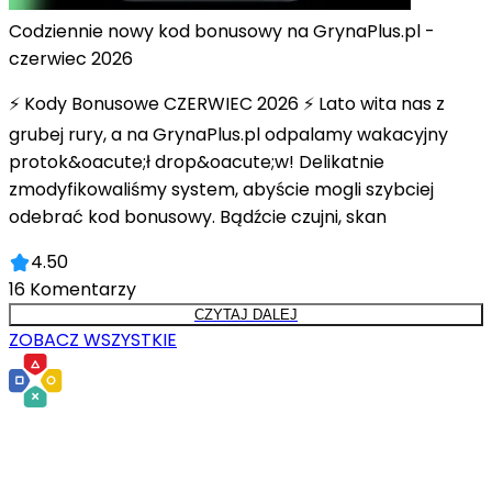
Codziennie nowy kod bonusowy na GrynaPlus.pl -
czerwiec 2026
⚡ Kody Bonusowe CZERWIEC 2026 ⚡ Lato wita nas z
grubej rury, a na GrynaPlus.pl odpalamy wakacyjny
protok&oacute;ł drop&oacute;w! Delikatnie
zmodyfikowaliśmy system, abyście mogli szybciej
odebrać kod bonusowy. Bądźcie czujni, skan
4.50
16
Komentarzy
CZYTAJ DALEJ
ZOBACZ WSZYSTKIE