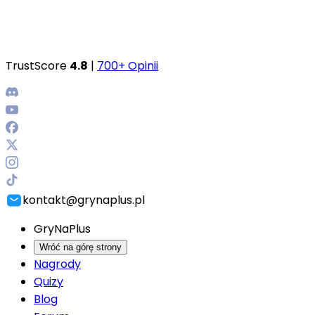
TrustScore
4.8
|
700+ Opinii
kontakt@grynaplus.pl
GryNaPlus
Wróć na górę strony
Nagrody
Quizy
Blog