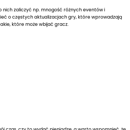
 nich zaliczyć np. mnogość różnych eventów i
nieć o częstych aktualizacjach gry, które wprowadzają
akie, które może wbijać gracz.
j czas, czy to wydać pieniądze, a warto wspomnieć, że