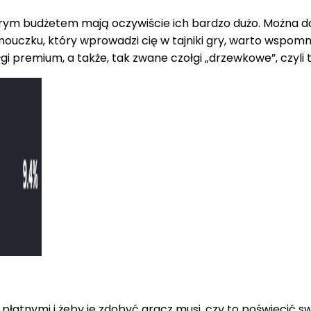
rym budżetem mają oczywiście ich bardzo dużo. Można do
mouczku, który wprowadzi cię w tajniki gry, warto wspom
i premium, a także, tak zwane czołgi „drzewkowe”, czyli t
tnymi i żeby je zdobyć gracz musi, czy to poświęcić swó