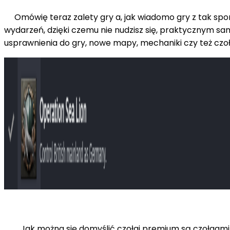
Omówię teraz zalety gry a, jak wiadomo gry z tak spo
wydarzeń, dzięki czemu nie nudzisz się, praktycznym sa
usprawnienia do gry, nowe mapy, mechaniki czy też czołg
Jak można się domyślić czołgi premium są czołgami pła