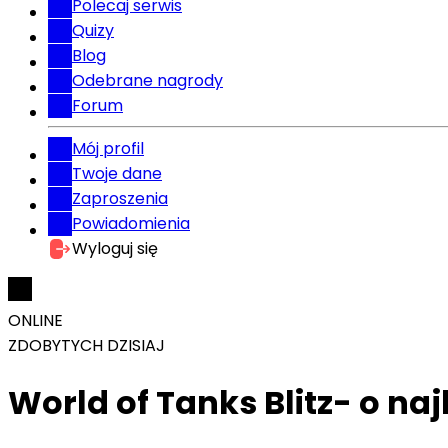
Polecaj serwis
Quizy
Blog
Odebrane nagrody
Forum
Mój profil
Twoje dane
Zaproszenia
Powiadomienia
Wyloguj się
ONLINE
ZDOBYTYCH DZISIAJ
World of Tanks Blitz- o naj