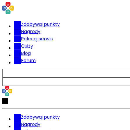
Zdobywaj punkty
Nagrody
Polecaj serwis
Quizy
Blog
Forum
Zdobywaj punkty
Nagrody