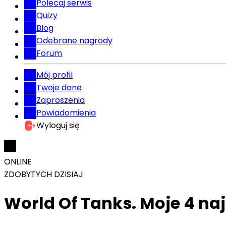
Polecaj serwis
Quizy
Blog
Odebrane nagrody
Forum
Mój profil
Twoje dane
Zaproszenia
Powiadomienia
Wyloguj się
ONLINE
ZDOBYTYCH DZISIAJ
World Of Tanks. Moje 4 naj