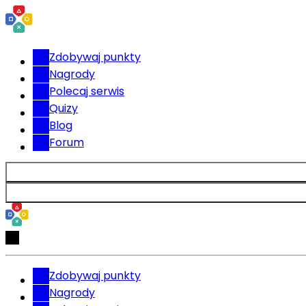
Zdobywaj punkty
Nagrody
Polecaj serwis
Quizy
Blog
Forum
Zdobywaj punkty
Nagrody