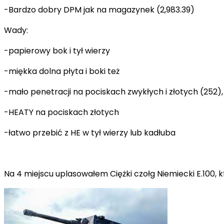
-Bardzo dobry DPM jak na magazynek (2,983.39)
Wady:
-papierowy bok i tył wierzy
-miękka dolna płyta i boki też
-mało penetracji na pociskach zwykłych i złotych (252),
-HEATY na pociskach złotych
-łatwo przebić z HE w tył wierzy lub kadłuba
Na 4 miejscu uplasowałem Ciężki czołg Niemiecki E.100, k