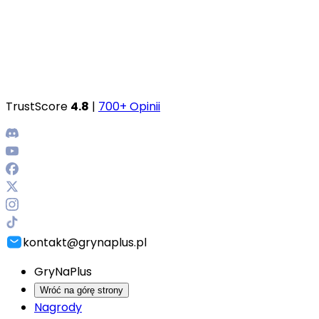
TrustScore
4.8
|
700+ Opinii
kontakt@grynaplus.pl
GryNaPlus
Wróć na górę strony
Nagrody