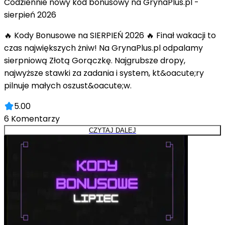
Codziennie nowy kod bonusowy na GrynaPlus.pl -
sierpień 2026
🔥 Kody Bonusowe na SIERPIEŃ 2026 🔥 Finał wakacji to
czas największych żniw! Na GrynaPlus.pl odpalamy
sierpniową Złotą Gorączkę. Najgrubsze dropy,
najwyższe stawki za zadania i system, kt&oacute;ry
pilnuje małych oszust&oacute;w.
5.00
6
Komentarzy
CZYTAJ DALEJ