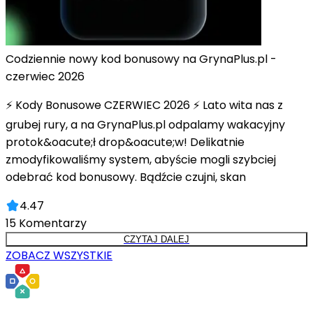
Codziennie nowy kod bonusowy na GrynaPlus.pl -
czerwiec 2026
⚡ Kody Bonusowe CZERWIEC 2026 ⚡ Lato wita nas z
grubej rury, a na GrynaPlus.pl odpalamy wakacyjny
protok&oacute;ł drop&oacute;w! Delikatnie
zmodyfikowaliśmy system, abyście mogli szybciej
odebrać kod bonusowy. Bądźcie czujni, skan
4.47
15
Komentarzy
CZYTAJ DALEJ
ZOBACZ WSZYSTKIE