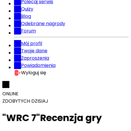
Polecaj serwis
Quizy
Blog
Odebrane nagrody
Forum
Mój profil
Twoje dane
Zaproszenia
Powiadomienia
Wyloguj się
ONLINE
ZDOBYTYCH DZISIAJ
"WRC 7"Recenzja gry