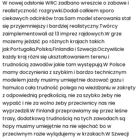
W nowej odsłonie WRC zadbano wreszcie o zabawe i
realistyczność rozgrywki.Dodali całkiem sporo
ciekawych odcinków tras.Sam model sterowania stał
się przyjemniejszy i bardziej realistyczny.Twórcy
zaimplementowali aż 13 imprez rajdowych.W grze
możemy jeździć po różnych krajach takich
jak:Portugalia,Polska,Finlandia i Szwecja.Oczywiście
każdy kraj różni się ukształtowaniem terenu i
trudnością zawodów jakie tam występują.W Polsce
mamy doczynienia z szybkim i bardzo technicznym
modelem jazdy musimy umiejętnie dozować gazu i
hamulca cała trudność polega na wieżdżaniu w zakręty
z odpowiednią prędkością, nie za szybko żeby nie
wypaść i nie za wolno żeby przeciwnicy nas nie
wyprzedzili.W Finlandi przeprawiamy się przez leśne
trasy, dodatkową trudnością na tych zawodach są
hopy musimy umiejętnie na nie wjechać bo w
przeciwnym razie wylądujemy w krzakach.W Szwecji