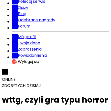
Polecaj serwis
Quizy
Blog
Odebrane nagrody
Forum
Mój profil
Twoje dane
Zaproszenia
Powiadomienia
Wyloguj się
ONLINE
ZDOBYTYCH DZISIAJ
wttg, czyli gra typu horror