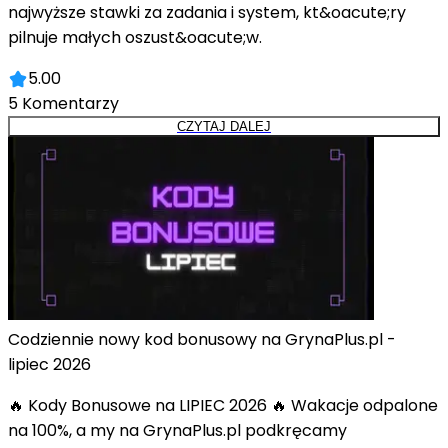
najwyższe stawki za zadania i system, kt&oacute;ry
pilnuje małych oszust&oacute;w.
5.00
5
Komentarzy
CZYTAJ DALEJ
Codziennie nowy kod bonusowy na GrynaPlus.pl -
lipiec 2026
🔥 Kody Bonusowe na LIPIEC 2026 🔥 Wakacje odpalone
na 100%, a my na GrynaPlus.pl podkręcamy