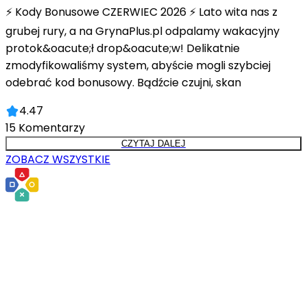
⚡ Kody Bonusowe CZERWIEC 2026 ⚡ Lato wita nas z
grubej rury, a na GrynaPlus.pl odpalamy wakacyjny
protok&oacute;ł drop&oacute;w! Delikatnie
zmodyfikowaliśmy system, abyście mogli szybciej
odebrać kod bonusowy. Bądźcie czujni, skan
4.47
15
Komentarzy
CZYTAJ DALEJ
ZOBACZ WSZYSTKIE