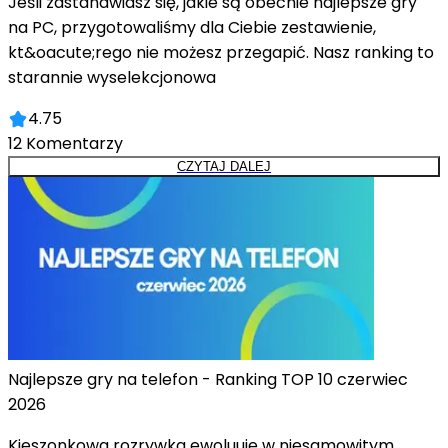
Jeśli zastanawiasz się, jakie są obecnie najlepsze gry
na PC, przygotowaliśmy dla Ciebie zestawienie,
kt&oacute;rego nie możesz przegapić. Nasz ranking to
starannie wyselekcjonowa
4.75
12
Komentarzy
CZYTAJ DALEJ
Najlepsze gry na telefon - Ranking TOP 10 czerwiec
2026
Kieszonkowa rozrywka ewoluuje w niesamowitym