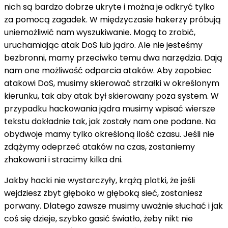
nich są bardzo dobrze ukryte i można je odkryć tylko
za pomocą zagadek. W międzyczasie hakerzy próbują
uniemożliwić nam wyszukiwanie. Mogą to zrobić,
uruchamiając atak DoS lub jądro. Ale nie jesteśmy
bezbronni, mamy przeciwko temu dwa narzędzia. Dają
nam one możliwość odparcia ataków. Aby zapobiec
atakowi DoS, musimy skierować strzałki w określonym
kierunku, tak aby atak był skierowany poza system. W
przypadku hackowania jądra musimy wpisać wiersze
tekstu dokładnie tak, jak zostały nam one podane. Na
obydwoje mamy tylko określoną ilość czasu. Jeśli nie
zdążymy odeprzeć ataków na czas, zostaniemy
zhakowani i stracimy kilka dni.
Jakby hacki nie wystarczyły, krążą plotki, że jeśli
wejdziesz zbyt głęboko w głęboką sieć, zostaniesz
porwany. Dlatego zawsze musimy uważnie słuchać i jak
coś się dzieje, szybko gasić światło, żeby nikt nie