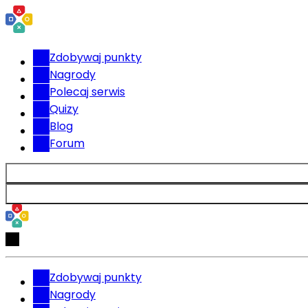
Zdobywaj punkty
Nagrody
Polecaj serwis
Quizy
Blog
Forum
Zdobywaj punkty
Nagrody