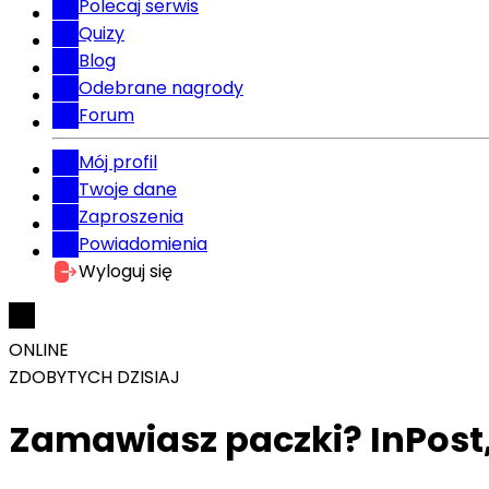
Polecaj serwis
Quizy
Blog
Odebrane nagrody
Forum
Mój profil
Twoje dane
Zaproszenia
Powiadomienia
Wyloguj się
ONLINE
ZDOBYTYCH DZISIAJ
Zamawiasz paczki? InPost,