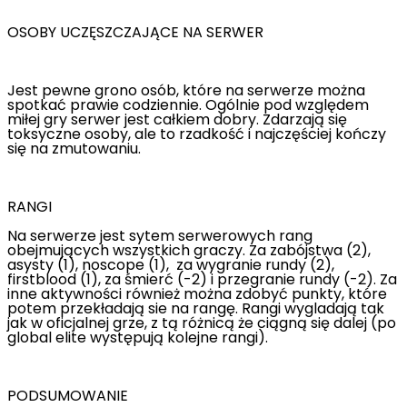
OSOBY UCZĘSZCZAJĄCE NA SERWER
Jest pewne grono osób, które na serwerze można
spotkać prawie codziennie. Ogólnie pod względem
miłej gry serwer jest całkiem dobry. Zdarzają się
toksyczne osoby, ale to rzadkość i najczęściej kończy
się na zmutowaniu.
RANGI
Na serwerze jest sytem serwerowych rang
obejmujących wszystkich graczy. Za zabójstwa (2),
asysty (1), noscope (1), za wygranie rundy (2),
firstblood (1), za śmierć (-2) i przegranie rundy (-2). Za
inne aktywności również można zdobyć punkty, które
potem przekładają sie na rangę. Rangi wygladają tak
jak w oficjalnej grze, z tą różnicą że ciągną się dalej (po
global elite występują kolejne rangi).
PODSUMOWANIE