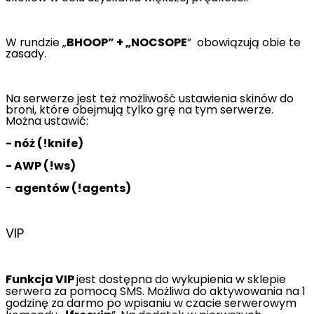
W rundzie „
BHOOP” + „NOCSOPE
” obowiązują obie te
zasady.
Na serwerze jest też możliwość ustawienia skinów do
broni, które obejmują tylko grę na tym serwerze.
Można ustawić:
- nóż (!knife)
- AWP (!ws)
-
agentów (!agents)
VIP
Funkcja VIP
jest
dostępna do wykupienia w sklepie
serwera za pomocą SMS.
Możliwa do aktywowania na 1
godzinę za darmo po wpisaniu w czacie serwerowym