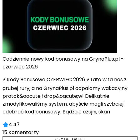
Codziennie nowy kod bonusowy na GrynaPlus.pl -
czerwiec 2026
⚡ Kody Bonusowe CZERWIEC 2026 ⚡ Lato wita nas z
grubej rury, a na GrynaPlus.pl odpalamy wakacyjny
protok&oacute;ł drop&oacute;w! Delikatnie
zmodyfikowaliśmy system, abyście mogli szybciej
odebrać kod bonusowy. Bądźcie czujni, skan
4.47
15
Komentarzy
CZYTAJ DALEJ