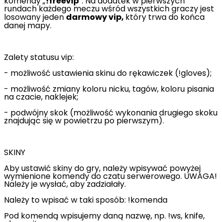
komendy „
!freevip
”. N
a dodatek w pierwszych
rundach każdego meczu wśród wszystkich graczy jest
losowany jeden
darmowy vip,
który trwa do końca
danej mapy.
Zalety statusu vip:
- możliwość ustawienia skinu do rękawiczek (!gloves);
- możliwość zmiany koloru nicku, tagów, koloru pisania
na czacie, naklejek;
- podwójny skok (możliwość wykonania drugiego skoku
znajdując się w powietrzu po pierwszym).
SKINY
Aby ustawić skiny do gry, należy wpisywać powyżej
wymienione komendy do czatu serwerowego. UWAGA!
Należy je wysłać, aby zadziałały.
Należy to wpisać w taki sposób: !komenda
Pod komendą wpisujemy daną nazwę, np. !ws, knife,