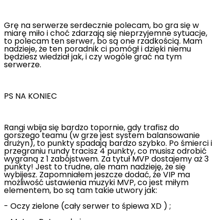
Grę na serwerze serdecznie polecam, bo gra się w
miarę miło i choć zdarzają się nieprzyjemne sytuacje,
to polecam ten serwer, bo są one rzadkością. Mam
nadzieje, że ten poradnik ci pomógł i dzięki niemu
będziesz wiedział jak, i czy wogóle grać na tym
serwerze.
PS NA KONIEC
Rangi wbija się bardzo topornie, gdy trafisz do
gorszego teamu (w grze jest system balansowanie
drużyn), to punkty spadają bardzo szybko. Po śmierci i
przegraniu rundy tracisz 4 punkty, co musisz odrobić
wygraną z 1 zabójstwem. Za tytuł MVP dostajemy aż 3
punkty! Jest to trudne, ale mam nadzieję, że się
wybijesz. Zapomniałem jeszcze dodać, że VIP ma
możliwość ustawienia muzyki MVP, co jest miłym
elementem, bo są tam takie utwory jak:
- Oczy zielone (cały serwer to śpiewa XD ) ;