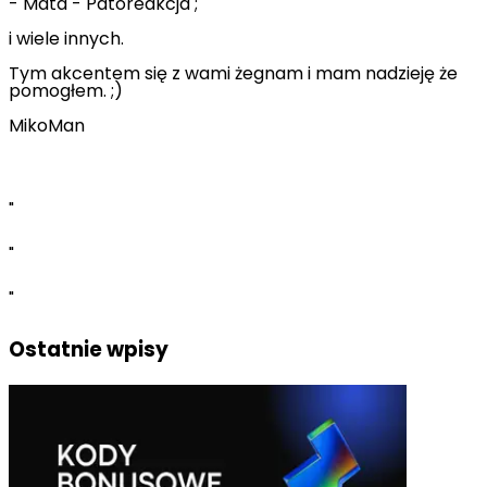
- Mata - Patoreakcja ;
i wiele innych.
Tym akcentem się z wami żegnam i mam nadzieję że
pomogłem. ;)
MikoMan
"
"
"
Ostatnie wpisy