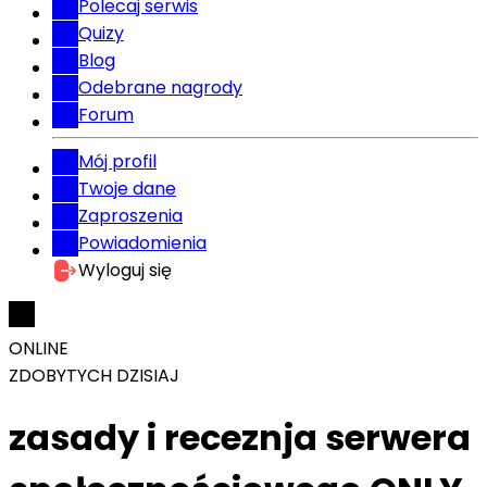
Polecaj serwis
Quizy
Blog
Odebrane nagrody
Forum
Mój profil
Twoje dane
Zaproszenia
Powiadomienia
Wyloguj się
ONLINE
ZDOBYTYCH DZISIAJ
zasady i receznja serwera