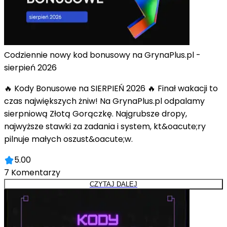
Codziennie nowy kod bonusowy na GrynaPlus.pl -
sierpień 2026
🔥 Kody Bonusowe na SIERPIEŃ 2026 🔥 Finał wakacji to
czas największych żniw! Na GrynaPlus.pl odpalamy
sierpniową Złotą Gorączkę. Najgrubsze dropy,
najwyższe stawki za zadania i system, kt&oacute;ry
pilnuje małych oszust&oacute;w.
5.00
7
Komentarzy
CZYTAJ DALEJ