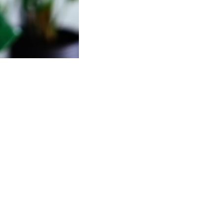
up gier w interaktywnym sklepie. Oferta obejmuje interesujące tytuł
ier, może dobrać gry perfekcyjnie dostosowane do osobistych prefere
ywki, są rosnące ceny gier. Niektórzy poszukują więc metod na 
dar
się doskonałą zabawą bez żadnych opłat!
. Ta wyjątkowa platforma pozwala gromadzić punkty, które wymienić m
tfela o kwotę 20 zł. Wystarczy wykonywać bardzo proste zadania. To n
y z graczy może opracować własny system, który w jego ocenie spra