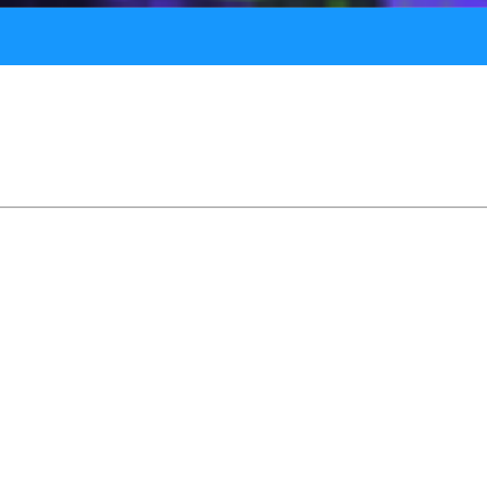
po darmowy abonament Xbox L
nsoli firmy Microsoft, warto doładować portfel i 