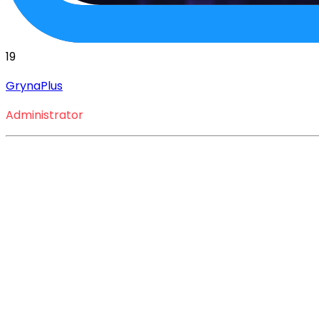
19
GrynaPlus
Administrator
Zdobywaj punkty i sięgnij 
Aby cieszyć się bezkompromisową rozrywką przy ko
ani złotówki?
Czym jest abonament Xbox Live Gold?