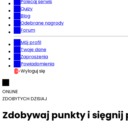
Polecaj serwis
Quizy
Blog
Odebrane nagrody
Forum
Mój profil
Twoje dane
Zaproszenia
Powiadomienia
Wyloguj się
ONLINE
ZDOBYTYCH DZISIAJ
Zdobywaj punkty i sięgni