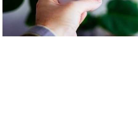
Doładowania konta Xbox 
Dodawanie funduszy do portfela na koncie Xbox Live pozwala na zak
a także świetnie pozycje mulitplatformowe. Dzięki temu każdy fan g
Podstawowym problemem, który nurtuje entuzjastów wirtualnej rozr
jakie kroki należy podjąć? Poznaj szczegółowe informacje i ciesz 
Postaw na uznaną platformę
Serwis GrynaPlus.pl powstał specjalnie z myślą o miłośnikach gier
obejmuje m.in. 
darmowy kod Xbox Live Gold
 czy wzbogacenie por
linków sponsorowanych, czy też polecanie serwisu znajomym. Każd