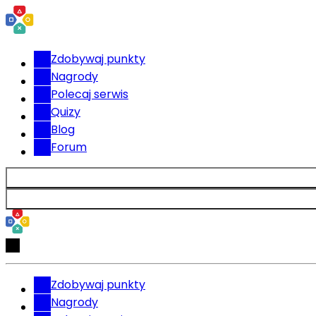
Zdobywaj punkty
Nagrody
Polecaj serwis
Quizy
Blog
Forum
Zdobywaj punkty
Nagrody