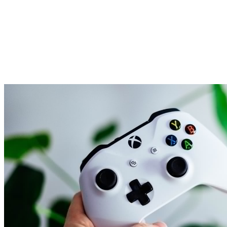
Ta popularna usługa cieszy się ogromnym zainteresowaniem wśród 
temu możemy zebrać interesującą bibliotekę tytułów bez wydawania
Z takiego rozwiązania korzysta wielu miłośników gier. Dostęp do t
wysokie ceny subskrypcji i zastanawia się, jak zdobyć 
Xbox Live 