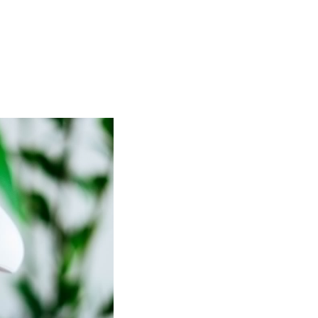
graczy. Umożliwia rozgrywkę sieciową na konsoli Xbox, a także dos
 dodatkowych funduszy. Ponadto liczyć można na interesujące zniżk
rybu multiplayer w popularnych produkcjach piłkarskich czy FPS-ach
Gold za darmo
. Okazuje się, że to możliwe, o czym za chwilę poro