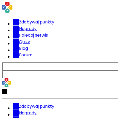
Zdobywaj punkty
Nagrody
Polecaj serwis
Quizy
Blog
Forum
Zdobywaj punkty
Nagrody