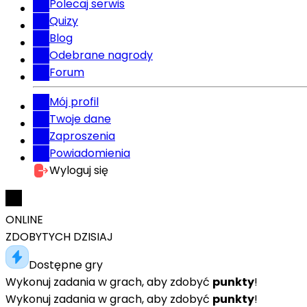
Polecaj serwis
Quizy
Blog
Odebrane nagrody
Forum
Mój profil
Twoje dane
Zaproszenia
Powiadomienia
Wyloguj się
ONLINE
ZDOBYTYCH DZISIAJ
Dostępne gry
Wykonuj zadania w grach, aby zdobyć
punkty
!
Wykonuj zadania w grach, aby zdobyć
punkty
!