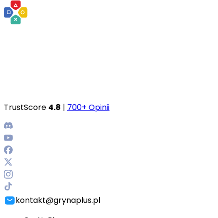
TrustScore
4.8
|
700+ Opinii
kontakt@grynaplus.pl