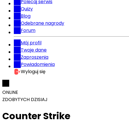
Polecaj serwis
Quizy
Blog
Odebrane nagrody
Forum
Mój profil
Twoje dane
Zaproszenia
Powiadomienia
Wyloguj się
ONLINE
ZDOBYTYCH DZISIAJ
Counter Strike