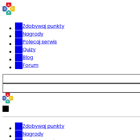
Zdobywaj punkty
Nagrody
Polecaj serwis
Quizy
Blog
Forum
Zdobywaj punkty
Nagrody