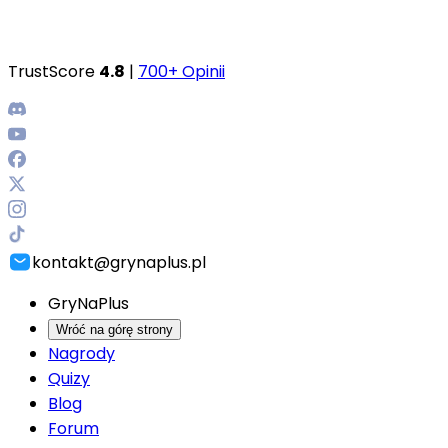
TrustScore
4.8
|
700+ Opinii
kontakt@grynaplus.pl
GryNaPlus
Wróć na górę strony
Nagrody
Quizy
Blog
Forum