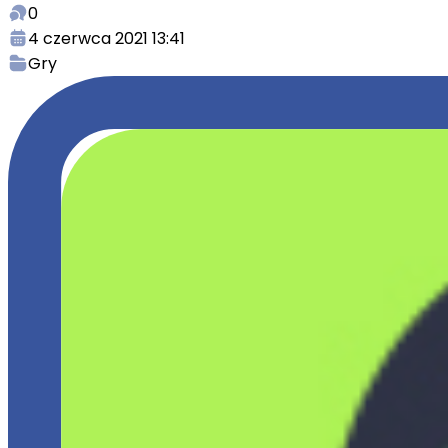
0
4 czerwca 2021 13:41
Gry