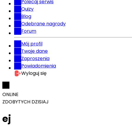
Polecaj serwis
Quizy
Blog
Odebrane nagrody
Forum
Mój profil
Twoje dane
Zaproszenia
Powiadomienia
Wyloguj się
ONLINE
ZDOBYTYCH DZISIAJ
ej