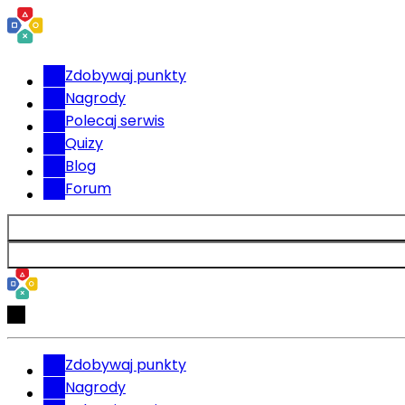
Zdobywaj punkty
Nagrody
Polecaj serwis
Quizy
Blog
Forum
Zdobywaj punkty
Nagrody