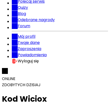
Polecaj serwis
Quizy
Blog
Odebrane nagrody
Forum
Mój profil
Twoje dane
Zaproszenia
Powiadomienia
Wyloguj się
ONLINE
ZDOBYTYCH DZISIAJ
Kod Wiciox