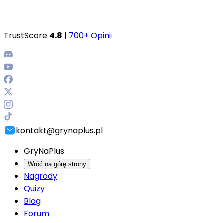
TrustScore
4.8
|
700+ Opinii
kontakt@grynaplus.pl
GryNaPlus
Wróć na górę strony
Nagrody
Quizy
Blog
Forum